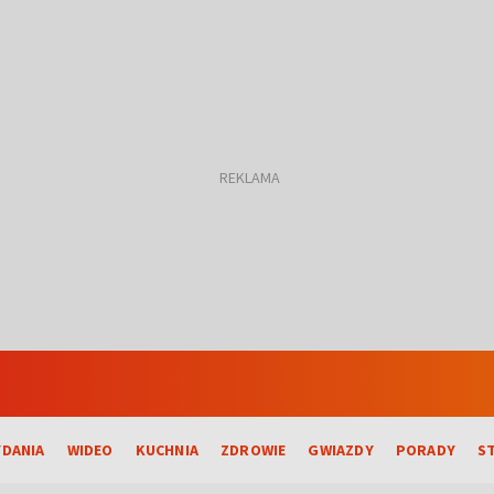
DANIA
WIDEO
KUCHNIA
ZDROWIE
GWIAZDY
PORADY
S