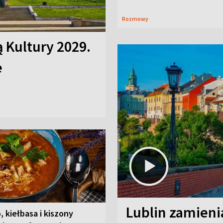
Rozmowy
ą Kultury 2029.
e
Lublin zamienia
, kiełbasa i kiszony