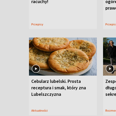
racuchy!
ogór
praw
Przepisy
Przepi
Cebularz lubelski. Prosta
Zesp
receptura i smak, który zna
długo
Lubelszczyzna
sekr
Aktualności
Rozmo