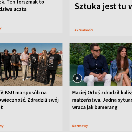
ek. Ten forszmak to
Sztuka jest tu
dziwa uczta
sy
Aktualności
ół KSU ma sposób na
Maciej Orłoś zdradził kulis
wieczność. Zdradzili swój
małżeństwa. Jedna sytua
et
wraca jak bumerang
wy
Rozmowy