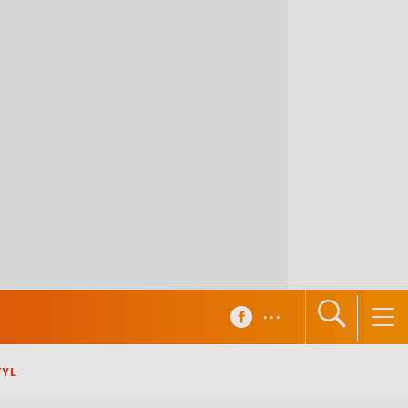
...
TYL