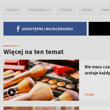
#URODA
#PIELĘGNACJA
#TWARZ
#KREM
#MRO
UDOSTĘPNIJ NA FACEBOOKU
Więcej na ten temat
Nie masz cza
uratuje każdy
Uroda