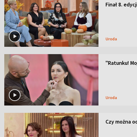
Finał 8. edyc
Uroda
"Ratunku! Moj
Uroda
Czy można od