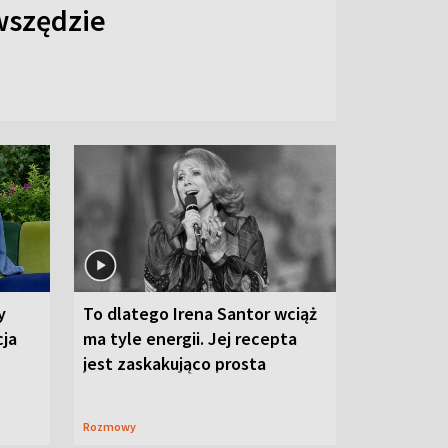
 wszędzie
y
To dlatego Irena Santor wciąż
cja
ma tyle energii. Jej recepta
jest zaskakująco prosta
Rozmowy