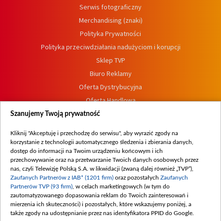
Serwis fotograficzny
Merchandising (znaki)
Polityka Prywatności
Polityka przeciwdziałania nadużyciom i korupcji
Sklep TVP
Biuro Reklamy
Oferta Dystrybucyjna
Oferta Handlowa
Dostępność
Szanujemy Twoją prywatność
Moje zgody
Kliknij "Akceptuję i przechodzę do serwisu", aby wyrazić zgody na
Procedura zgłoszeń wewnętrznych
korzystanie z technologii automatycznego śledzenia i zbierania danych,
dostęp do informacji na Twoim urządzeniu końcowym i ich
przechowywanie oraz na przetwarzanie Twoich danych osobowych przez
nas, czyli Telewizję Polską S.A. w likwidacji (zwaną dalej również „TVP”),
Zaufanych Partnerów z IAB* (1201 firm)
oraz pozostałych
Zaufanych
Partnerów TVP (93 firm)
, w celach marketingowych (w tym do
zautomatyzowanego dopasowania reklam do Twoich zainteresowań i
mierzenia ich skuteczności) i pozostałych, które wskazujemy poniżej, a
także zgody na udostępnianie przez nas identyfikatora PPID do Google.