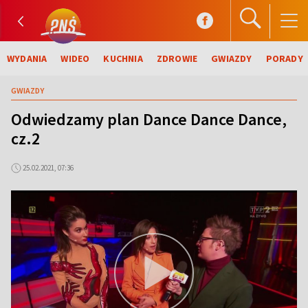
WYDANIA
WIDEO
KUCHNIA
ZDROWIE
GWIAZDY
PORADY
GWIAZDY
Odwiedzamy plan Dance Dance Dance,
cz.2
25.02.2021, 07:36