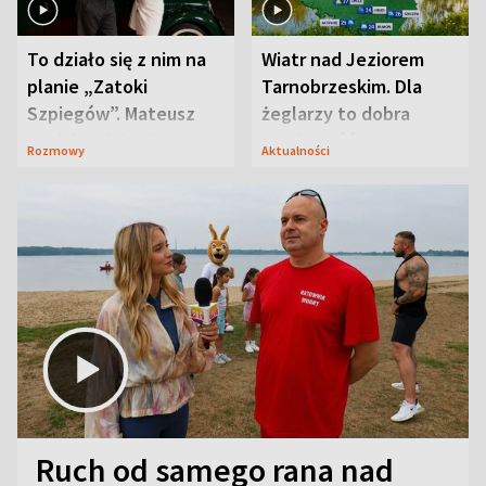
To działo się z nim na
Wiatr nad Jeziorem
planie „Zatoki
Tarnobrzeskim. Dla
Szpiegów”. Mateusz
żeglarzy to dobra
Janicki odsłonił
wiadomość
Rozmowy
Aktualności
aktorski sekret
Ruch od samego rana nad