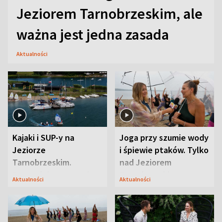
Jeziorem Tarnobrzeskim, ale
ważna jest jedna zasada
Aktualności
Kajaki i SUP-y na
Joga przy szumie wody
Jeziorze
i śpiewie ptaków. Tylko
Tarnobrzeskim.
nad Jeziorem
Przyrodnicy zwracają
Tarnobrzeskim
Aktualności
Aktualności
uwagę na coś jeszcze