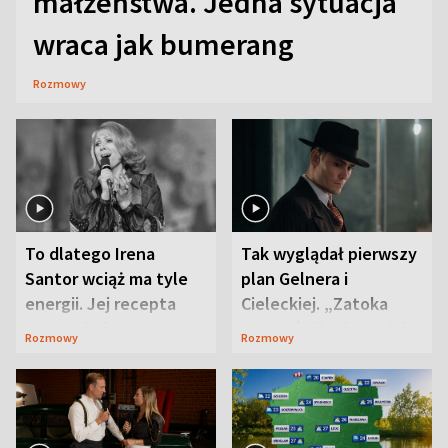
małżeństwa. Jedna sytuacja
wraca jak bumerang
Rozmowy
To dlatego Irena
Tak wyglądał pierwszy
Santor wciąż ma tyle
plan Gelnera i
energii. Jej recepta
Cieleckiej. „Zatoka
jest zaskakująco
szpiegów” od razu ich
Rozmowy
Rozmowy
prosta
zaskoczyła