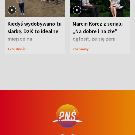
Kiedyś wydobywano tu
Marcin Korcz z serialu
siarkę. Dziś to idealne
„Na dobre i na złe”
miejsce na
ogłosił, że się żeni.
wypoczynek
Zdradził, co zmienił
Aktualności
Rozmowy
syn