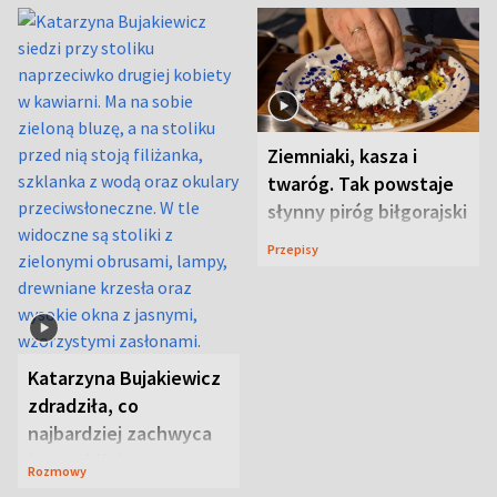
Ziemniaki, kasza i
twaróg. Tak powstaje
słynny piróg biłgorajski
Przepisy
Katarzyna Bujakiewicz
zdradziła, co
najbardziej zachwyca
ją w Lublinie
Rozmowy