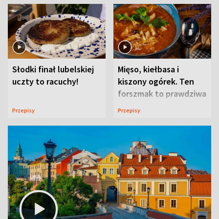
Słodki finał lubelskiej
Mięso, kiełbasa i
uczty to racuchy!
kiszony ogórek. Ten
forszmak to prawdziwa
uczta
Przepisy
Przepisy