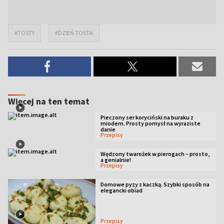
#TOSTY
#DZIEŃ TOSTA
Więcej na ten temat
Pieczony ser koryciński na buraku z
miodem. Prosty pomysł na wyraziste
danie
Przepisy
Wędzony twarożek w pierogach – prosto,
a genialnie!
Przepisy
Domowe pyzy z kaczką. Szybki sposób na
elegancki obiad
Przepisy