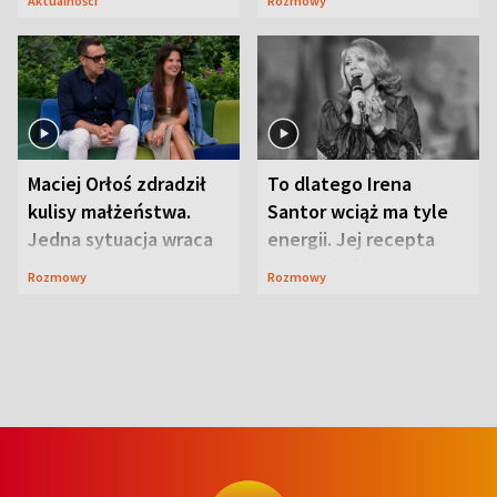
Aktualności
Rozmowy
Maciej Orłoś zdradził
To dlatego Irena
kulisy małżeństwa.
Santor wciąż ma tyle
Jedna sytuacja wraca
energii. Jej recepta
jak bumerang
jest zaskakująco
Rozmowy
Rozmowy
prosta