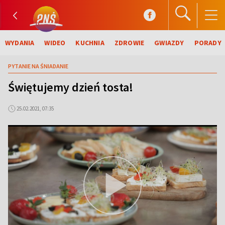
WYDANIA
WIDEO
KUCHNIA
ZDROWIE
GWIAZDY
PORADY
PYTANIE NA ŚNIADANIE
Świętujemy dzień tosta!
25.02.2021, 07:35