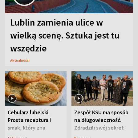
Lublin zamienia ulice w
wielką scenę. Sztuka jest tu
wszędzie
Aktualności
Cebularz lubelski.
Zespół KSU ma sposób
Prosta receptura i
na długowieczność.
smak, który zna
Zdradzili swój sekret
Lubelszczyzna