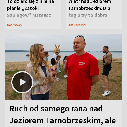
To działo się z nim na
Wiatr nad Jeziorem
planie „Zatoki
Tarnobrzeskim. Dla
Szpiegów”. Mateusz
żeglarzy to dobra
Janicki odsłonił
wiadomość
Rozmowy
Aktualności
aktorski sekret
Ruch od samego rana nad
Jeziorem Tarnobrzeskim, ale