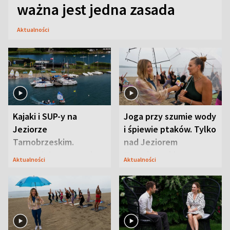
ważna jest jedna zasada
Aktualności
Kajaki i SUP-y na
Joga przy szumie wody
Jeziorze
i śpiewie ptaków. Tylko
Tarnobrzeskim.
nad Jeziorem
Przyrodnicy zwracają
Tarnobrzeskim
Aktualności
Aktualności
uwagę na coś jeszcze