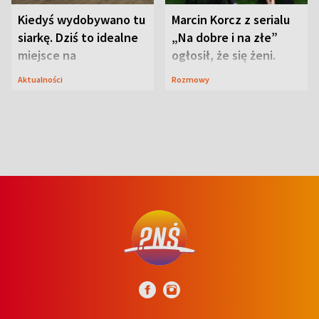
Kiedyś wydobywano tu
Marcin Korcz z serialu
siarkę. Dziś to idealne
„Na dobre i na złe”
miejsce na
ogłosił, że się żeni.
wypoczynek
Zdradził, co zmienił
Aktualności
Rozmowy
syn