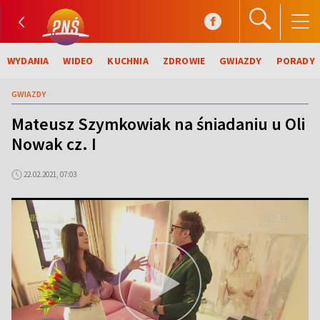
WYDANIA
WIDEO
KUCHNIA
ZDROWIE
GWIAZDY
PORADY
GWIAZDY
Mateusz Szymkowiak na śniadaniu u Oli
Nowak cz. I
22.02.2021, 07:03