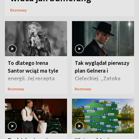
Rozmowy
To dlatego Irena
Tak wyglądał pierwszy
Santor wciąż ma tyle
plan Gelnera i
energii. Jej recepta
Cieleckiej. „Zatoka
jest zaskakująco
szpiegów” od razu ich
Rozmowy
Rozmowy
prosta
zaskoczyła