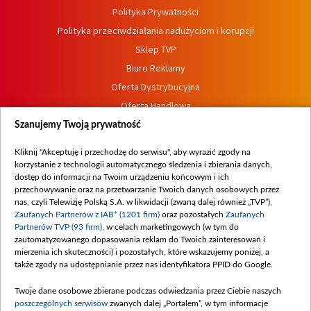
Polityka Prywatności
Polityka przeciwdziałania nadużyciom i korupcji
Sklep TVP
Biuro Reklamy
Oferta Dystrybucyjna
Oferta Handlowa
Dostępność
Szanujemy Twoją prywatność
Moje zgody
Kliknij "Akceptuję i przechodzę do serwisu", aby wyrazić zgody na
Procedura zgłoszeń wewnętrznych
korzystanie z technologii automatycznego śledzenia i zbierania danych,
dostęp do informacji na Twoim urządzeniu końcowym i ich
przechowywanie oraz na przetwarzanie Twoich danych osobowych przez
nas, czyli Telewizję Polską S.A. w likwidacji (zwaną dalej również „TVP”),
Zaufanych Partnerów z IAB* (1201 firm)
oraz pozostałych
Zaufanych
Partnerów TVP (93 firm)
, w celach marketingowych (w tym do
zautomatyzowanego dopasowania reklam do Twoich zainteresowań i
mierzenia ich skuteczności) i pozostałych, które wskazujemy poniżej, a
także zgody na udostępnianie przez nas identyfikatora PPID do Google.
Twoje dane osobowe zbierane podczas odwiedzania przez Ciebie naszych
poszczególnych serwisów
zwanych dalej „Portalem”, w tym informacje