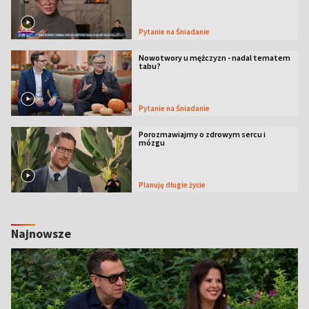
Pytanie na Śniadanie
Nowotwory u mężczyzn - nadal tematem
tabu?
Pytanie na Śniadanie
Porozmawiajmy o zdrowym sercu i
mózgu
Planuję długie życie
Najnowsze