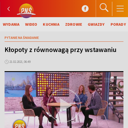
WYDANIA
WIDEO
KUCHNIA
ZDROWIE
GWIAZDY
PORADY
PYTANIE NA ŚNIADANIE
Kłopoty z równowagą przy wstawaniu
21.02.2021, 06:49