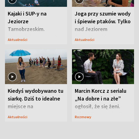
Kajaki i SUP-y na
Joga przy szumie wody
Jeziorze
i śpiewie ptaków. Tylko
Tarnobrzeskim.
nad Jeziorem
Przyrodnicy zwracają
Tarnobrzeskim
Aktualności
Aktualności
uwagę na coś jeszcze
Kiedyś wydobywano tu
Marcin Korcz z serialu
siarkę. Dziś to idealne
„Na dobre i na złe”
miejsce na
ogłosił, że się żeni.
wypoczynek
Zdradził, co zmienił
Aktualności
Rozmowy
syn