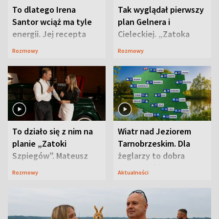
To dlatego Irena
Tak wyglądał pierwszy
Santor wciąż ma tyle
plan Gelnera i
energii. Jej recepta
Cieleckiej. „Zatoka
jest zaskakująco
szpiegów” od razu ich
Rozmowy
Rozmowy
prosta
zaskoczyła
To działo się z nim na
Wiatr nad Jeziorem
planie „Zatoki
Tarnobrzeskim. Dla
Szpiegów”. Mateusz
żeglarzy to dobra
Janicki odsłonił
wiadomość
Rozmowy
Aktualności
aktorski sekret