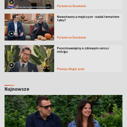
Pytanie na Śniadanie
Nowotwory u mężczyzn - nadal tematem
tabu?
Pytanie na Śniadanie
Porozmawiajmy o zdrowym sercu i
mózgu
Planuję długie życie
Najnowsze