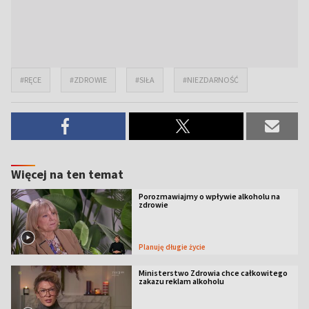
#RĘCE
#ZDROWIE
#SIŁA
#NIEZDARNOŚĆ
Więcej na ten temat
Porozmawiajmy o wpływie alkoholu na
zdrowie
Planuję długie życie
Ministerstwo Zdrowia chce całkowitego
zakazu reklam alkoholu