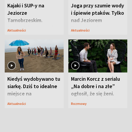
Kajaki i SUP-y na
Joga przy szumie wody
Jeziorze
i śpiewie ptaków. Tylko
Tarnobrzeskim.
nad Jeziorem
Przyrodnicy zwracają
Tarnobrzeskim
Aktualności
Aktualności
uwagę na coś jeszcze
Kiedyś wydobywano tu
Marcin Korcz z serialu
siarkę. Dziś to idealne
„Na dobre i na złe”
miejsce na
ogłosił, że się żeni.
wypoczynek
Zdradził, co zmienił
Aktualności
Rozmowy
syn