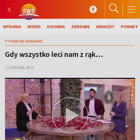
WYDANIA
WIDEO
KUCHNIA
ZDROWIE
GWIAZDY
PORADY
PYTANIE NA ŚNIADANIE
Gdy wszystko leci nam z rąk...
14.02.2021, 08:12