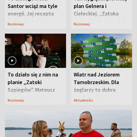
Santor wciąż ma tyle
plan Gelnera i
energii. Jej recepta
Cieleckiej. „Zatoka
jest zaskakująco
szpiegów” od razu ich
Rozmowy
Rozmowy
prosta
zaskoczyła
To działo się z nim na
Wiatr nad Jeziorem
planie „Zatoki
Tarnobrzeskim. Dla
Szpiegów”. Mateusz
żeglarzy to dobra
Janicki odsłonił
wiadomość
Rozmowy
Aktualności
aktorski sekret