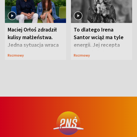
Maciej Orłoś zdradził
To dlatego Irena
kulisy małżeństwa.
Santor wciąż ma tyle
Jedna sytuacja wraca
energii. Jej recepta
jak bumerang
jest zaskakująco
Rozmowy
Rozmowy
prosta