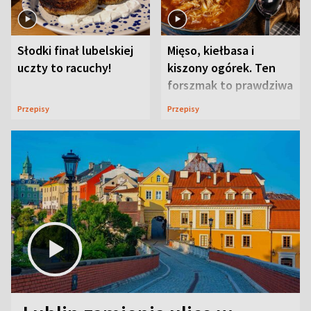
Słodki finał lubelskiej
Mięso, kiełbasa i
uczty to racuchy!
kiszony ogórek. Ten
forszmak to prawdziwa
uczta
Przepisy
Przepisy