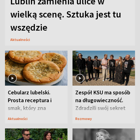
Lublin zamienia ulice w
wielką scenę. Sztuka jest tu
wszędzie
Aktualności
Cebularz lubelski.
Zespół KSU ma sposób
Prosta receptura i
na długowieczność.
smak, który zna
Zdradzili swój sekret
Lubelszczyzna
Aktualności
Rozmowy