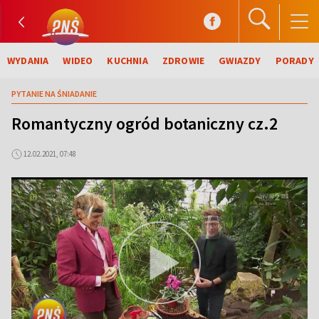
WYDANIA
WIDEO
KUCHNIA
ZDROWIE
GWIAZDY
PORADY
PYTANIE NA ŚNIADANIE
Romantyczny ogród botaniczny cz.2
12.02.2021, 07:48