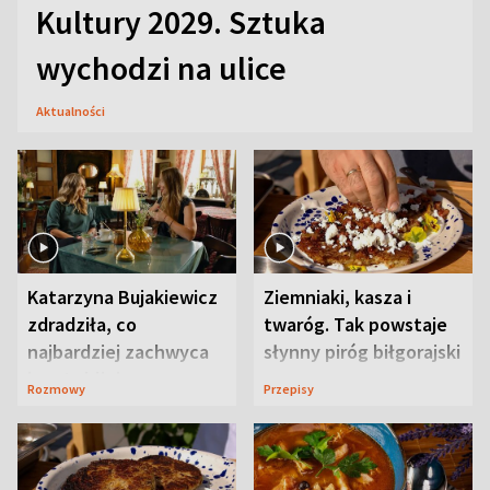
Kultury 2029. Sztuka
wychodzi na ulice
Aktualności
Katarzyna Bujakiewicz
Ziemniaki, kasza i
zdradziła, co
twaróg. Tak powstaje
najbardziej zachwyca
słynny piróg biłgorajski
ją w Lublinie
Rozmowy
Przepisy