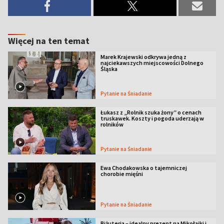
Więcej na ten temat
Marek Krajewski odkrywa jedną z
najciekawszych miejscowości Dolnego
Śląska
Pytanie na Śniadanie
Łukasz z „Rolnik szuka żony” o cenach
truskawek. Koszty i pogoda uderzają w
rolników
Pytanie na Śniadanie
Ewa Chodakowska o tajemniczej
chorobie mięśni
Pytanie na Śniadanie
Biżuteria – idealny prezent na Mikołajki i