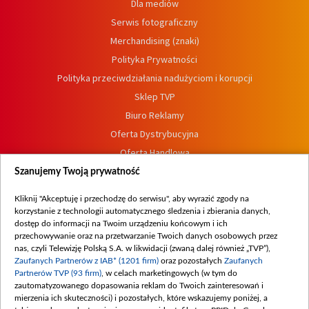
Dla mediów
Serwis fotograficzny
Merchandising (znaki)
Polityka Prywatności
Polityka przeciwdziałania nadużyciom i korupcji
Sklep TVP
Biuro Reklamy
Oferta Dystrybucyjna
Oferta Handlowa
Dostępność
Szanujemy Twoją prywatność
Moje zgody
Kliknij "Akceptuję i przechodzę do serwisu", aby wyrazić zgody na
Procedura zgłoszeń wewnętrznych
korzystanie z technologii automatycznego śledzenia i zbierania danych,
dostęp do informacji na Twoim urządzeniu końcowym i ich
przechowywanie oraz na przetwarzanie Twoich danych osobowych przez
nas, czyli Telewizję Polską S.A. w likwidacji (zwaną dalej również „TVP”),
Zaufanych Partnerów z IAB* (1201 firm)
oraz pozostałych
Zaufanych
Partnerów TVP (93 firm)
, w celach marketingowych (w tym do
zautomatyzowanego dopasowania reklam do Twoich zainteresowań i
mierzenia ich skuteczności) i pozostałych, które wskazujemy poniżej, a