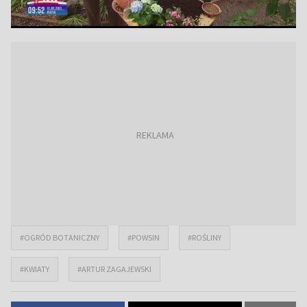
#OGRÓD BOTANICZNY
#POWSIN
#ROŚLINY
#KWIATY
#ARTUR ZAGAJEWSKI