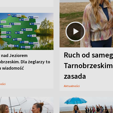
Ruch od sameg
r nad Jeziorem
brzeskim. Dla żeglarzy to
Tarnobrzeskim,
a wiadomość
zasada
ności
Aktualności