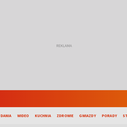
DANIA
WIDEO
KUCHNIA
ZDROWIE
GWIAZDY
PORADY
S