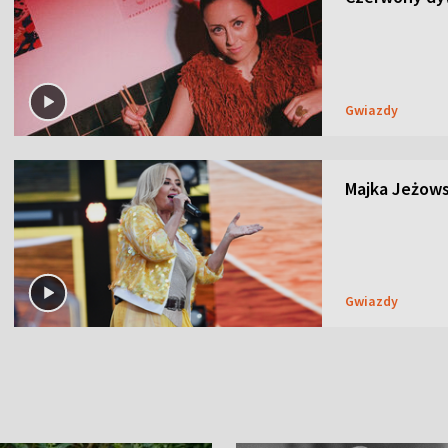
Gwiazdy
Majka Jeżows
Gwiazdy