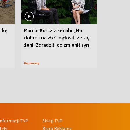
rkę.
Marcin Korcz z serialu „Na
dobre i na złe” ogłosił, że się
żeni. Zdradził, co zmienił syn
Rozmowy
nformacji TVP
Sklep TVP
tyki
Biuro Reklamy