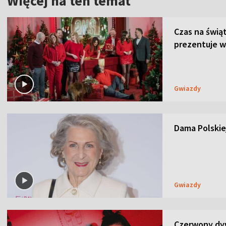
Więcej na ten temat
Czas na świą
prezentuje w
Gwiazdy
Dama Polskiej
Gwiazdy
Czerwony dyw