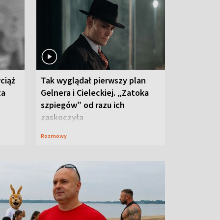
ciąż
Tak wyglądał pierwszy plan
ta
Gelnera i Cieleckiej. „Zatoka
szpiegów” od razu ich
zaskoczyła
Rozmowy