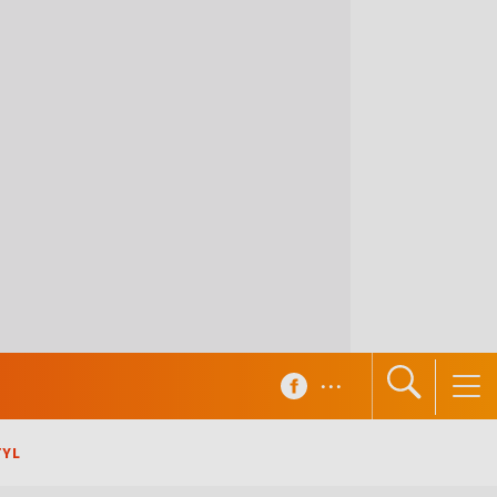
...
TYL