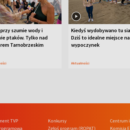
przy szumie wody i
Kiedyś wydobywano tu sia
ie ptaków. Tylko nad
Dziś to idealne miejsce na
orem Tarnobrzeskim
wypoczynek
ności
Aktualności
ment TVP
Konkursy
Centrum i
Programowa
Zgłoś program (ROPAT)
Komisja E