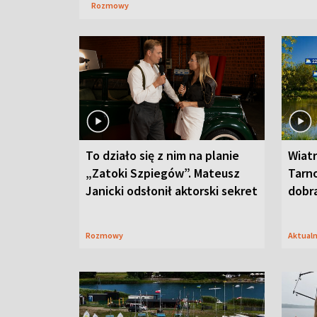
Rozmowy
To działo się z nim na planie
Wiat
„Zatoki Szpiegów”. Mateusz
Tarno
Janicki odsłonił aktorski sekret
dobr
Rozmowy
Aktual