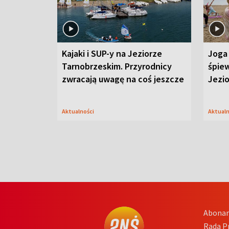
Kajaki i SUP-y na Jeziorze
Joga 
Tarnobrzeskim. Przyrodnicy
śpiew
zwracają uwagę na coś jeszcze
Jezi
Aktualności
Aktual
Abona
Rada 