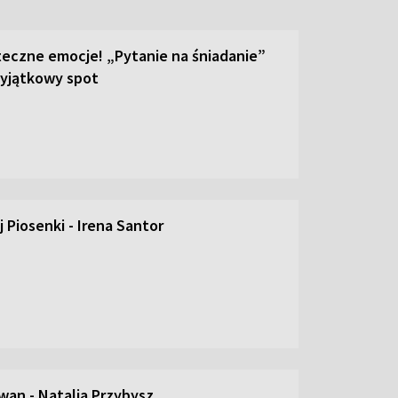
teczne emocje! „Pytanie na śniadanie”
yjątkowy spot
 Piosenki - Irena Santor
an - Natalia Przybysz