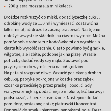
200 g sera mozzarella mini kuleczki.
Drożdże rozkruszyć do miski, dodać łyżeczkę cukru,
odrobinę wody ze 150 ml i wymieszać. Zostawić na
kilka minut, aż drożdże zaczną pracować. Następnie
dołożyć wszystkie składniki na ciasto i wyrobić. Można
pomóc sobie robotem z końcówkami do wyrabiania
ciasta lub wyrobić ręcznie. Ciasto powinno być gładkie,
wilgotne, ale i zbite, podobne jak na pizzę. W razie
potrzeby dodać wody czy mąki. Zostawić pod
przykryciem do wyrośnięcia na pół godziny.
Na patelni rozgrzać oliwę. Wrzucić posiekaną drobno
cebulkę, paprykę pokrojoną w kostkę oraz ząbek
czosnku przeciśnięty przez praskę i posolić. Gdy
warzywa zmiękną, dodać mięso mielone, liść laurowy i
podsmażać, aż będzie usmażone. Następnie dodać
pomidory, posiekaną natkę pietruszki i koncentrat.
Doprawić do smaku pieprzem, paprykami, solą. Farsz