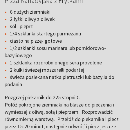
Pizza Kanadyjska z Frytkami
6 dużych ziemniaki
2 łyżki oliwy z oliwek
sól i pieprz
1/4 szklanki startego parmezanu
ciasto na pizzę- gotowe
1/2 szklanki sosu marinara lub pomidorowo-
bazyliowego
1 szklanka rozdrobnionego sera provolone
2 kulki świeżej mozzarelli podartej
świeża posiekana natka pietruszki lub bazylia do
podania
Rozgrzej piekarnik do 225 stopni C.
Połóż pokrojone ziemniaki na blasze do pieczenia i
wymieszaj z oliwą, solą i pieprzem. Rozprowadzić
równomierną warstwą. Przełóż do piekarnika i piecz
przez 15-20 minut, następnie odwróć i piecz jeszcze