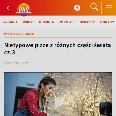
WYDANIA
WIDEO
KUCHNIA
ZDROWIE
GWIAZDY
PORADY
PYTANIE NA ŚNIADANIE
Nietypowe pizze z różnych części świata
cz.3
09.02.2021, 07:02