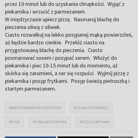
przez 10 minut lub do uzyskania chrupkości. Wyjąć z
piekarnika i wrzucić z parmezanem.
W międzyczasie upiecz pizzę. Nasmaruj blachę do
pieczenia oliwą z oliwek.
Ciasto rozwałkuj na lekko posypanej mąką powierzchni,
aż będzie bardzo cienkie. Przełóż ciasto na
przygotowaną blachę do pieczenia. Ciasto
posmarować sosem i posypać serem. Włożyć do
piekarnika i piec 10-15 minut lub do momentu, aż
skórka się zarumieni, a ser się rozpuści. Wyjmij pizzę z
piekarnika i posyp frytkami. Posyp świeżą pietruszką i
startym parmezanem.
#MIĘDZYNARODOWY DZIEŃ PIZZY
#CELINA STATKIEWICZ
#PIZZA
#TURECKA PIZZA PIDE
#PIZZA Z FRYTKAMI