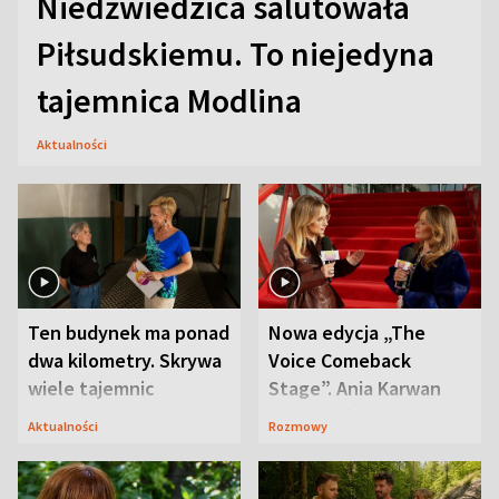
Niedźwiedzica salutowała
Piłsudskiemu. To niejedyna
tajemnica Modlina
Aktualności
Ten budynek ma ponad
Nowa edycja „The
dwa kilometry. Skrywa
Voice Comeback
wiele tajemnic
Stage”. Ania Karwan
zapowiada
Aktualności
Rozmowy
niespodzianki