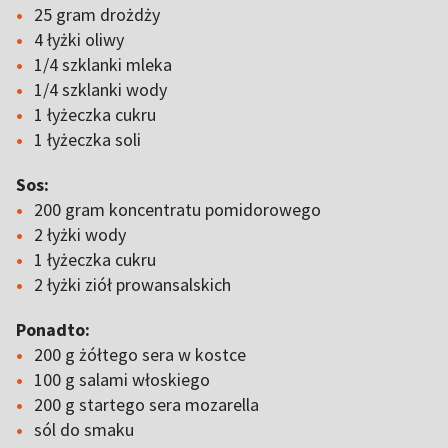
25 gram drożdży
4 łyżki oliwy
1/4 szklanki mleka
1/4 szklanki wody
1 łyżeczka cukru
1 łyżeczka soli
Sos:
200 gram koncentratu pomidorowego
2 łyżki wody
1 łyżeczka cukru
2 łyżki ziół prowansalskich
Ponadto:
200 g żółtego sera w kostce
100 g salami włoskiego
200 g startego sera mozarella
sól do smaku