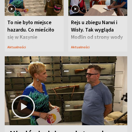
To nie było miejsce
Rejs u zbiegu Narwi i
hazardu. Co mieściło
Wisły. Tak wygląda
się w Kasynie
Modlin od strony wody
Oficerskim?
Aktualności
Aktualności