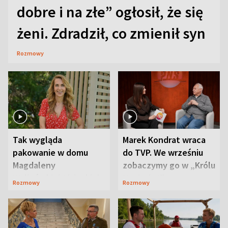
dobre i na złe” ogłosił, że się
żeni. Zdradził, co zmienił syn
Rozmowy
Tak wygląda
Marek Kondrat wraca
pakowanie w domu
do TVP. We wrześniu
Magdaleny
zobaczymy go w „Królu
Waligórskiej-Lisieckiej.
Maciusiu I”
Rozmowy
Rozmowy
Mąż nie odpuszcza