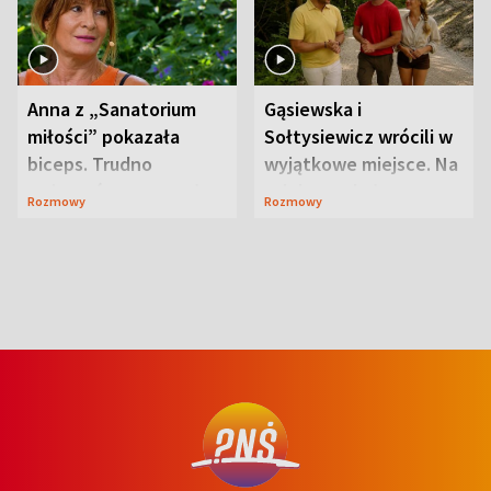
Anna z „Sanatorium
Gąsiewska i
miłości” pokazała
Sołtysiewicz wrócili w
biceps. Trudno
wyjątkowe miejsce. Na
uwierzyć, co przeszła
szlaku czekał
Rozmowy
Rozmowy
wcześniej
niedźwiedź