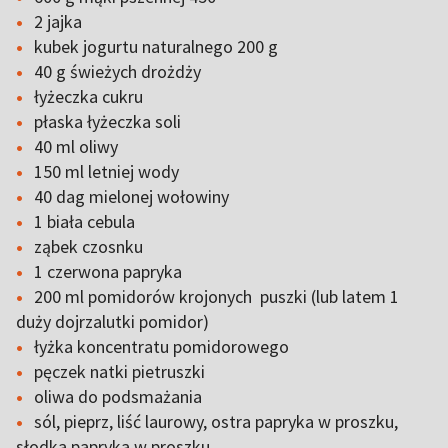
2 jajka
kubek jogurtu naturalnego 200 g
40 g świeżych drożdży
łyżeczka cukru
płaska łyżeczka soli
40 ml oliwy
150 ml letniej wody
40 dag mielonej wołowiny
1 biała cebula
ząbek czosnku
1 czerwona papryka
200 ml pomidorów krojonych puszki (lub latem 1
duży dojrzalutki pomidor)
łyżka koncentratu pomidorowego
pęczek natki pietruszki
oliwa do podsmażania
sól, pieprz, liść laurowy, ostra papryka w proszku,
słodka papryka w proszku