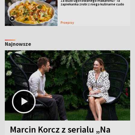
Za dużo ugotowanego makaronu? Ta
zapiekanka zrobi z niego kulinarne cudo
Przepisy
Najnowsze
Marcin Korcz z serialu „Na