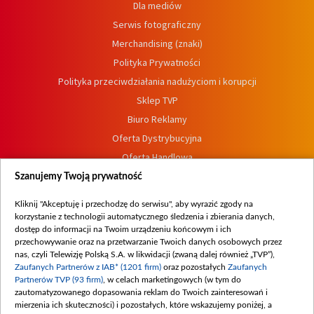
Dla mediów
Serwis fotograficzny
Merchandising (znaki)
Polityka Prywatności
Polityka przeciwdziałania nadużyciom i korupcji
Sklep TVP
Biuro Reklamy
Oferta Dystrybucyjna
Oferta Handlowa
Dostępność
Szanujemy Twoją prywatność
Moje zgody
Kliknij "Akceptuję i przechodzę do serwisu", aby wyrazić zgody na
Procedura zgłoszeń wewnętrznych
korzystanie z technologii automatycznego śledzenia i zbierania danych,
dostęp do informacji na Twoim urządzeniu końcowym i ich
przechowywanie oraz na przetwarzanie Twoich danych osobowych przez
nas, czyli Telewizję Polską S.A. w likwidacji (zwaną dalej również „TVP”),
Zaufanych Partnerów z IAB* (1201 firm)
oraz pozostałych
Zaufanych
Partnerów TVP (93 firm)
, w celach marketingowych (w tym do
zautomatyzowanego dopasowania reklam do Twoich zainteresowań i
mierzenia ich skuteczności) i pozostałych, które wskazujemy poniżej, a