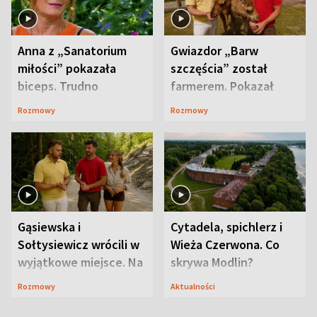
Anna z „Sanatorium
Gwiazdor „Barw
miłości” pokazała
szczęścia” został
biceps. Trudno
farmerem. Pokazał
uwierzyć, co przeszła
swoje niezwykłe
Rozmowy
Rozmowy
wcześniej
ranczo
Gąsiewska i
Cytadela, spichlerz i
Sołtysiewicz wrócili w
Wieża Czerwona. Co
wyjątkowe miejsce. Na
skrywa Modlin?
szlaku czekał
Rozmowy
Aktualności
niedźwiedź