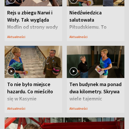
Rejs u zbiegu Narwi i
Niedźwiedzica
Wisły. Tak wygląda
salutowała
Modlin od strony wody
Piłsudskiemu. To
niejedyna tajemnica
Aktualności
Aktualności
Modlina
To nie było miejsce
Ten budynek ma ponad
hazardu. Co mieściło
dwa kilometry. Skrywa
się w Kasynie
wiele tajemnic
Oficerskim?
Aktualności
Aktualności