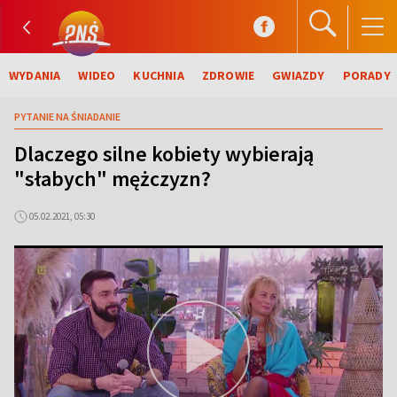
WYDANIA
WIDEO
KUCHNIA
ZDROWIE
GWIAZDY
PORADY
PYTANIE NA ŚNIADANIE
Dlaczego silne kobiety wybierają
"słabych" mężczyzn?
05.02.2021, 05:30