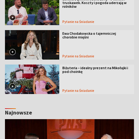
truskawek. Koszty i pogoda uderzają w
rolników
Pytanie na Śniadanie
Ewa Chodakowska o tajemniczej
chorobie mięśni
Pytanie na Śniadanie
Biżuteria – idealny prezent na Mikołajki i
pod choinkę
Pytanie na Śniadanie
Najnowsze