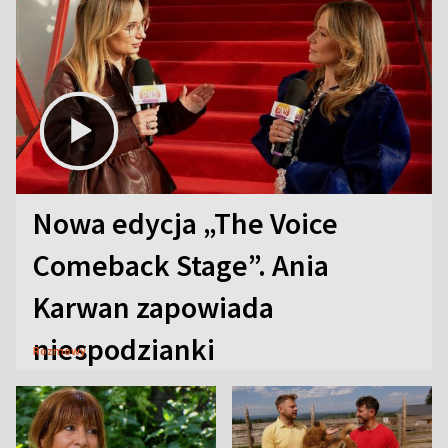
Nowa edycja „The Voice
Comeback Stage”. Ania
Karwan zapowiada
niespodzianki
Rozmowy