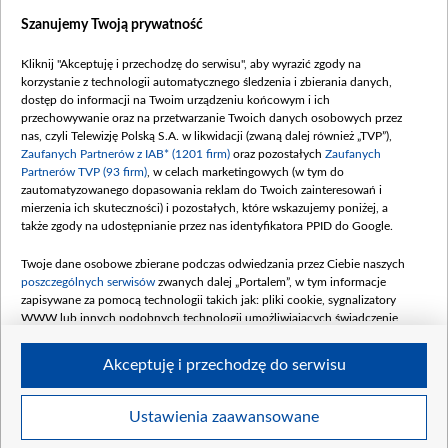
Dostępność
Szanujemy Twoją prywatność
Moje zgody
Kliknij "Akceptuję i przechodzę do serwisu", aby wyrazić zgody na
Procedura zgłoszeń wewnętrznych
korzystanie z technologii automatycznego śledzenia i zbierania danych,
dostęp do informacji na Twoim urządzeniu końcowym i ich
przechowywanie oraz na przetwarzanie Twoich danych osobowych przez
nas, czyli Telewizję Polską S.A. w likwidacji (zwaną dalej również „TVP”),
Zaufanych Partnerów z IAB* (1201 firm)
oraz pozostałych
Zaufanych
Partnerów TVP (93 firm)
, w celach marketingowych (w tym do
zautomatyzowanego dopasowania reklam do Twoich zainteresowań i
mierzenia ich skuteczności) i pozostałych, które wskazujemy poniżej, a
także zgody na udostępnianie przez nas identyfikatora PPID do Google.
Twoje dane osobowe zbierane podczas odwiedzania przez Ciebie naszych
poszczególnych serwisów
zwanych dalej „Portalem”, w tym informacje
zapisywane za pomocą technologii takich jak: pliki cookie, sygnalizatory
WWW lub innych podobnych technologii umożliwiających świadczenie
dopasowanych i bezpiecznych usług, personalizację treści oraz reklam,
udostępnianie funkcji mediów społecznościowych oraz analizowanie ruchu
Akceptuję i przechodzę do serwisu
w Internecie.
Twoje dane osobowe zbierane podczas odwiedzania przez Ciebie
Ustawienia zaawansowane
poszczególnych serwisów
na Portalu, takie jak adresy IP, identyfikatory
© 2026 Telewizja Polska S. A. w likwidacji
Twoich urządzeń końcowych i identyfikatory plików cookie, informacje o