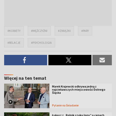
#KOBIETY
#MĘŻCZYŹNI
#ZWIĄZKI
#PARY
#RELACJE
#PSYCHOLOGIA
Więcej na ten temat
Marek Krajewski odkrywa jedną z
najciekawszych miejscowości Dolnego
Śląska
Pytanie na Śniadanie
Łukasz z „Rolnik szuka żony” o cenach