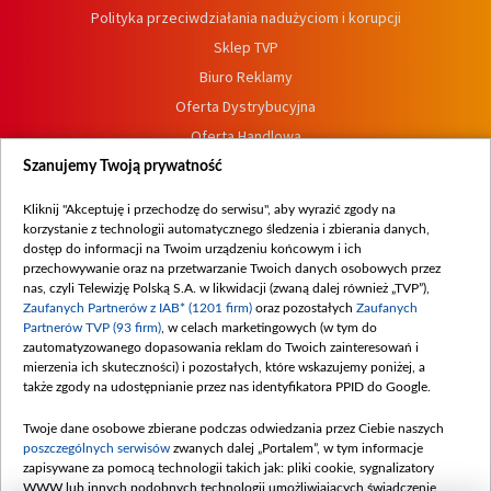
Polityka przeciwdziałania nadużyciom i korupcji
Sklep TVP
Biuro Reklamy
Oferta Dystrybucyjna
Oferta Handlowa
Dostępność
Szanujemy Twoją prywatność
Moje zgody
Kliknij "Akceptuję i przechodzę do serwisu", aby wyrazić zgody na
Procedura zgłoszeń wewnętrznych
korzystanie z technologii automatycznego śledzenia i zbierania danych,
dostęp do informacji na Twoim urządzeniu końcowym i ich
przechowywanie oraz na przetwarzanie Twoich danych osobowych przez
nas, czyli Telewizję Polską S.A. w likwidacji (zwaną dalej również „TVP”),
Zaufanych Partnerów z IAB* (1201 firm)
oraz pozostałych
Zaufanych
Partnerów TVP (93 firm)
, w celach marketingowych (w tym do
zautomatyzowanego dopasowania reklam do Twoich zainteresowań i
mierzenia ich skuteczności) i pozostałych, które wskazujemy poniżej, a
także zgody na udostępnianie przez nas identyfikatora PPID do Google.
Twoje dane osobowe zbierane podczas odwiedzania przez Ciebie naszych
poszczególnych serwisów
zwanych dalej „Portalem”, w tym informacje
zapisywane za pomocą technologii takich jak: pliki cookie, sygnalizatory
WWW lub innych podobnych technologii umożliwiających świadczenie