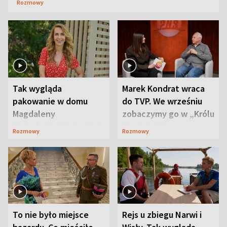
Rozmowy
Tak wygląda
Marek Kondrat wraca
pakowanie w domu
do TVP. We wrześniu
Magdaleny
zobaczymy go w „Królu
Waligórskiej-Lisieckiej.
Maciusiu I”
Rozmowy
Rozmowy
Mąż nie odpuszcza
To nie było miejsce
Rejs u zbiegu Narwi i