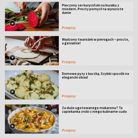
Pieczony ser koryciński na buraku z
miodem. Prosty pomysł na wyraziste
danie
Przepisy
Wędzony twarożek w pierogach – prosto,
a genialnie!
Przepisy
Domowe pyzy z kaczką. Szybki sposób na
elegancki obiad
Przepisy
Za dużo ugotowanego makaronu? Ta
zapiekanka zrobi z niego kulinarne cudo
Przepisy