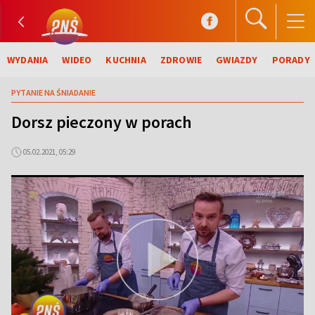
WYDANIA
WIDEO
KUCHNIA
ZDROWIE
GWIAZDY
PORADY
PYTANIE NA ŚNIADANIE
Dorsz pieczony w porach
05.02.2021, 05:29