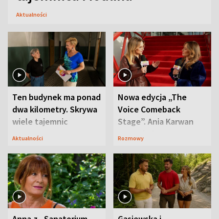
Aktualności
Ten budynek ma ponad
Nowa edycja „The
dwa kilometry. Skrywa
Voice Comeback
wiele tajemnic
Stage”. Ania Karwan
zapowiada
Aktualności
Rozmowy
niespodzianki
Anna z „Sanatorium
Gąsiewska i