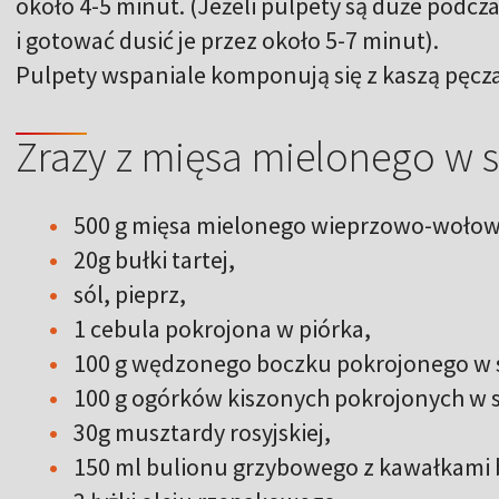
około 4-5 minut. (Jeżeli pulpety są duże podc
i gotować dusić je przez około 5-7 minut).
Pulpety wspaniale komponują się z kaszą pęcz
Zrazy z mięsa mielonego w
500 g mięsa mielonego wieprzowo-woło
20g bułki tartej,
sól, pieprz,
1 cebula pokrojona w piórka,
100 g wędzonego boczku pokrojonego w 
100 g ogórków kiszonych pokrojonych w s
30g musztardy rosyjskiej,
150 ml bulionu grzybowego z kawałkami