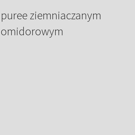
z puree ziemniaczanym
e pomidorowym