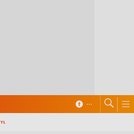
...
TYL