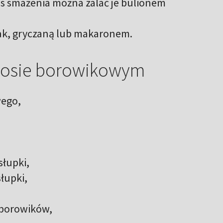
zas smażenia można zalać je bulionem
ak, gryczaną lub makaronem.
 sosie borowikowym
wego,
słupki,
łupki,
 borowików,