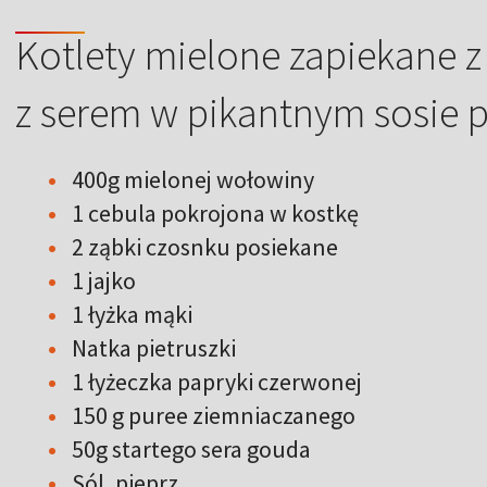
Kotlety mielone zapiekane 
z serem w pikantnym sosi
400g mielonej wołowiny
1 cebula pokrojona w kostkę
2 ząbki czosnku posiekane
1 jajko
1 łyżka mąki
Natka pietruszki
1 łyżeczka papryki czerwonej
150 g puree ziemniaczanego
50g startego sera gouda
Sól, pieprz