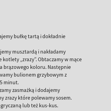
jemy bułkę tartą i dokładnie
ujemy musztardą i nakładamy
e kotlety „zrazy”. Obtaczamy w mące
a brązowego koloru. Następnie
lewamy bulionem grzybowym z
5 minut.
czamy zasmażką i dodajemy
amy zrazy które polewamy sosem.
gryczaną lub też kus-kus.