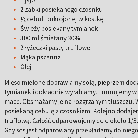
2 ząbki posiekanego czosnku
½ cebuli pokrojonej w kostkę
Świeży posiekany tymianek
300 ml śmietany 30%
2 łyżeczki pasty truflowej
Mąka pszenna
Olej
Mięso mielone doprawiamy solą, pieprzem doda
tymianek i dokładnie wyrabiamy. Formujemy w 
mące. Obsmażamy je na rozgrzanym tłuszczu. 
posiekaną cebulę z czosnkiem. Kolejno dodaje
truflową. Całość odparowujemy do o około 1/3
Gdy sos jest odparowany przekładamy do niego 