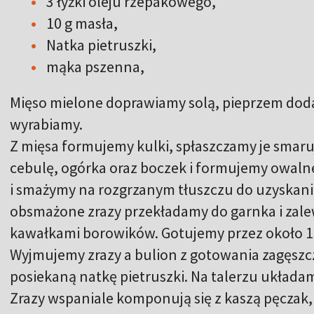
3 łyżki oleju rzepakowego,
10 g masła,
Natka pietruszki,
mąka pszenna,
Mięso mielone doprawiamy solą, pieprzem doda
wyrabiamy.
Z mięsa formujemy kulki, spłaszczamy je smar
cebulę, ogórka oraz boczek i formujemy owaln
i smażymy na rozgrzanym tłuszczu do uzyskani
obsmażone zrazy przekładamy do garnka i za
kawałkami borowików. Gotujemy przez około 1
Wyjmujemy zrazy a bulion z gotowania zagęsz
posiekaną natkę pietruszki. Na talerzu układ
Zrazy wspaniale komponują się z kaszą pęczak, 