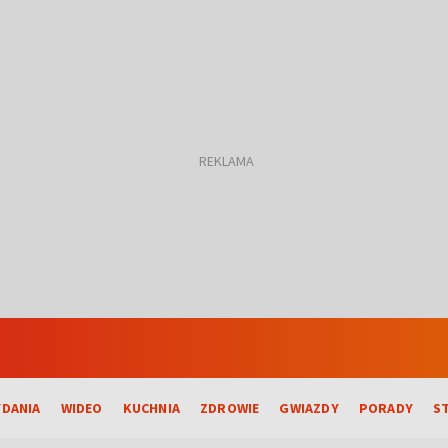
DANIA
WIDEO
KUCHNIA
ZDROWIE
GWIAZDY
PORADY
S