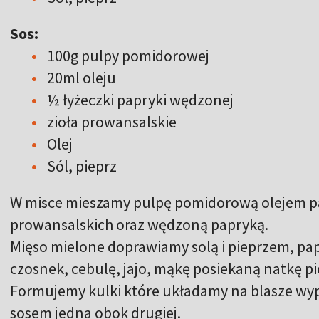
Sos:
100g pulpy pomidorowej
20ml oleju
½ łyżeczki papryki wędzonej
zioła prowansalskie
Olej
Sól, pieprz
W misce mieszamy pulpę pomidorową olejem p
prowansalskich oraz wędzoną papryką.
Mięso mielone doprawiamy solą i pieprzem, p
czosnek, cebulę, jajo, mąkę posiekaną natkę p
Formujemy kulki które układamy na blasze w
sosem jedna obok drugiej.