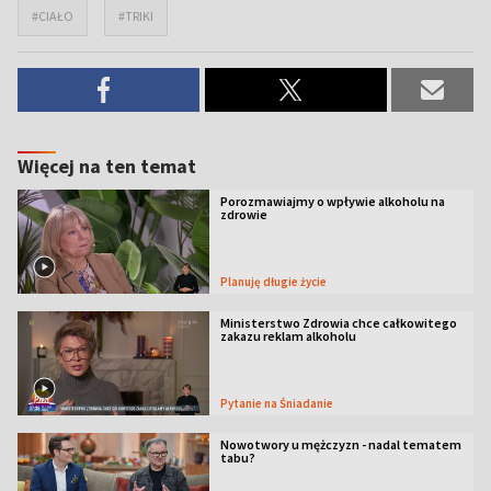
#CIAŁO
#TRIKI
Więcej na ten temat
Porozmawiajmy o wpływie alkoholu na
zdrowie
Planuję długie życie
Ministerstwo Zdrowia chce całkowitego
zakazu reklam alkoholu
Pytanie na Śniadanie
Nowotwory u mężczyzn - nadal tematem
tabu?