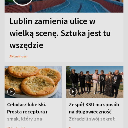
Lublin zamienia ulice w
wielką scenę. Sztuka jest tu
wszędzie
Aktualności
Cebularz lubelski.
Zespół KSU ma sposób
Prosta receptura i
na długowieczność.
smak, który zna
Zdradzili swój sekret
Lubelszczyzna