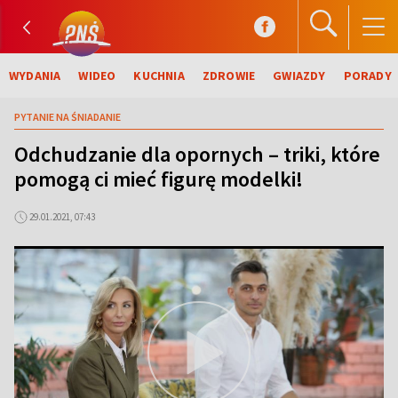
WYDANIA
WIDEO
KUCHNIA
ZDROWIE
GWIAZDY
PORADY
PYTANIE NA ŚNIADANIE
Odchudzanie dla opornych – triki, które
pomogą ci mieć figurę modelki!
29.01.2021, 07:43