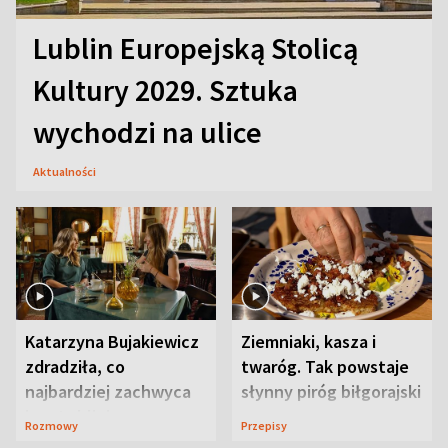
Lublin Europejską Stolicą
Kultury 2029. Sztuka
wychodzi na ulice
Aktualności
Katarzyna Bujakiewicz
Ziemniaki, kasza i
zdradziła, co
twaróg. Tak powstaje
najbardziej zachwyca
słynny piróg biłgorajski
ją w Lublinie
Rozmowy
Przepisy