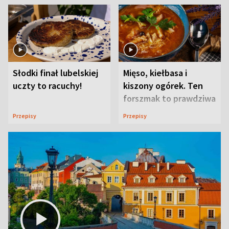
Słodki finał lubelskiej
Mięso, kiełbasa i
uczty to racuchy!
kiszony ogórek. Ten
forszmak to prawdziwa
uczta
Przepisy
Przepisy