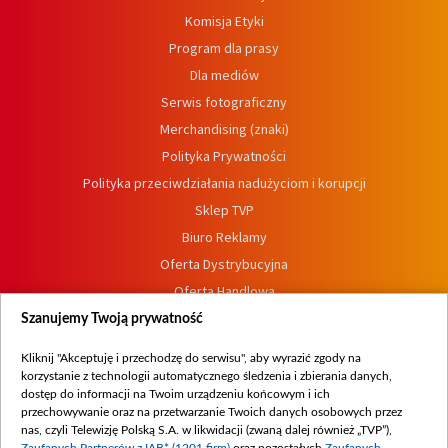
Komisja Etyki
Program dla prasy
Dla mediów
Serwis fotograficzny
Merchandising (znaki)
Polityka Prywatności
Polityka przeciwdziałania nadużyciom i korupcji
Sklep TVP
Biuro Reklamy
Oferta Dystrybucyjna
Oferta Handlowa
Dostępność
Szanujemy Twoją prywatność
Moje zgody
Kliknij "Akceptuję i przechodzę do serwisu", aby wyrazić zgody na
Procedura zgłoszeń wewnętrznych
korzystanie z technologii automatycznego śledzenia i zbierania danych,
dostęp do informacji na Twoim urządzeniu końcowym i ich
przechowywanie oraz na przetwarzanie Twoich danych osobowych przez
nas, czyli Telewizję Polską S.A. w likwidacji (zwaną dalej również „TVP”),