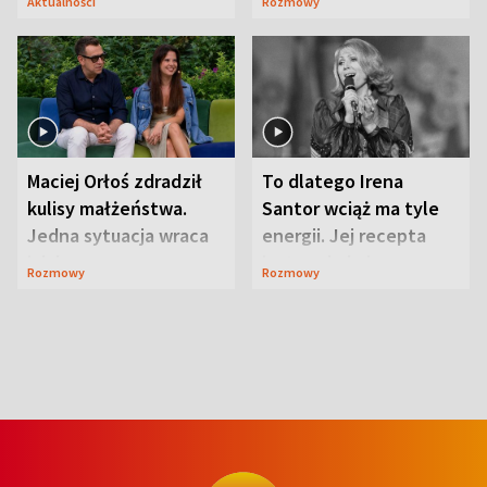
Aktualności
Rozmowy
Maciej Orłoś zdradził
To dlatego Irena
kulisy małżeństwa.
Santor wciąż ma tyle
Jedna sytuacja wraca
energii. Jej recepta
jak bumerang
jest zaskakująco
Rozmowy
Rozmowy
prosta