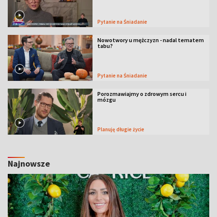
Pytanie na Śniadanie
Nowotwory u mężczyzn - nadal tematem
tabu?
Pytanie na Śniadanie
Porozmawiajmy o zdrowym sercu i
mózgu
Planuję długie życie
Najnowsze