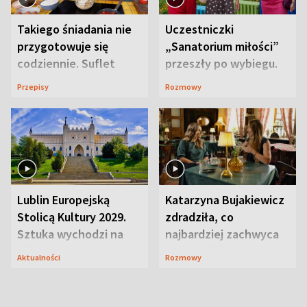
Takiego śniadania nie
Uczestniczki
przygotowuje się
„Sanatorium miłości”
codziennie. Suflet
przeszły po wybiegu.
serowy zachwyca
Te stylizacje
Przepisy
Rozmowy
smakiem
przyciągały wzrok
Lublin Europejską
Katarzyna Bujakiewicz
Stolicą Kultury 2029.
zdradziła, co
Sztuka wychodzi na
najbardziej zachwyca
ulice
ją w Lublinie
Aktualności
Rozmowy