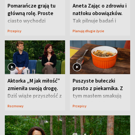
Pomarańcze grają tu
Aneta Zając o zdrowiu i
główną rolę. Proste
natłoku obowiązków.
ciasto wychodzi
Tak pilnuje badań i
wyjątkowo wilgotne
wizyt
Przepisy
Planuję długie życie
Aktorka „M jak miłość”
Puszyste bułeczki
zmieniła swoją drogę.
prosto z piekarnika. Z
Dziś wiąże przyszłość z
tym masłem smakują
neurobiologią
jeszcze lepiej
Rozmowy
Przepisy