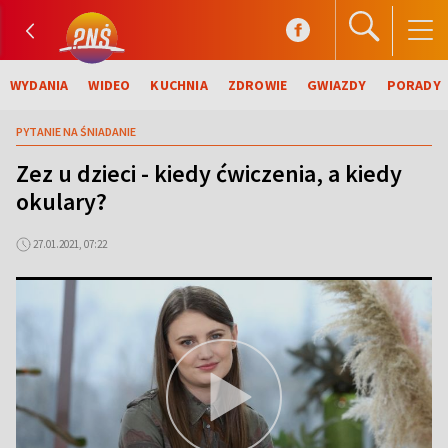
WYDANIA
WIDEO
KUCHNIA
ZDROWIE
GWIAZDY
PORADY
PYTANIE NA ŚNIADANIE
Zez u dzieci - kiedy ćwiczenia, a kiedy
okulary?
27.01.2021, 07:22