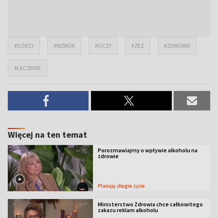
#DZIECI
#WZROK
#OCZY
#ZEZ
#ZDROWIE
#LECZENIE
Więcej na ten temat
Porozmawiajmy o wpływie alkoholu na
zdrowie
Planuję długie życie
Ministerstwo Zdrowia chce całkowitego
zakazu reklam alkoholu