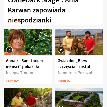
Karwan zapowiada
niespodzianki
Rozmowy
Anna z „Sanatorium
Gwiazdor „Barw
miłości” pokazała
szczęścia” został
biceps. Trudno
farmerem. Pokazał
uwierzyć, co przeszła
swoje niezwykłe
Rozmowy
Rozmowy
wcześniej
ranczo