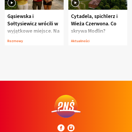
Gąsiewska i
Cytadela, spichlerz i
Sołtysiewicz wrócili w
Wieża Czerwona. Co
wyjątkowe miejsce. Na
skrywa Modlin?
szlaku czekał
Rozmowy
Aktualności
niedźwiedź