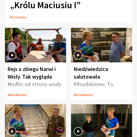
„Królu Maciusiu I”
Rozmowy
Rejs u zbiegu Narwi i
Niedźwiedzica
Wisły. Tak wygląda
salutowała
Modlin od strony wody
Piłsudskiemu. To
niejedyna tajemnica
Aktualności
Aktualności
Modlina