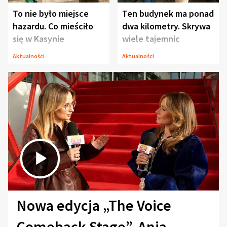
To nie było miejsce
Ten budynek ma ponad
hazardu. Co mieściło
dwa kilometry. Skrywa
się w Kasynie
wiele tajemnic
Oficerskim?
Aktualności
Aktualności
Nowa edycja „The Voice
Comeback Stage”. Ania