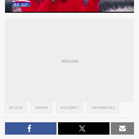
#PLOTKI
#NEWSY
#CELEBRYCI
#SHOWBIZNES