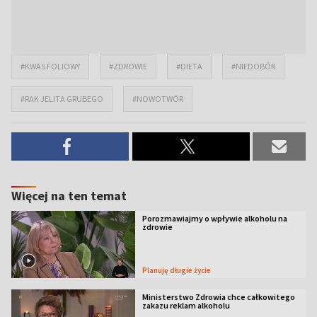
#KWAS FOLIOWY
#ZDROWIE
#DIETA
#NIEDOBÓR
#RAK JELITA GRUBEGO
#NOWOTWÓR
Więcej na ten temat
Porozmawiajmy o wpływie alkoholu na
zdrowie
Planuję długie życie
Ministerstwo Zdrowia chce całkowitego
zakazu reklam alkoholu