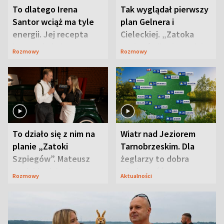
To dlatego Irena
Tak wyglądał pierwszy
Santor wciąż ma tyle
plan Gelnera i
energii. Jej recepta
Cieleckiej. „Zatoka
jest zaskakująco
szpiegów” od razu ich
Rozmowy
Rozmowy
prosta
zaskoczyła
To działo się z nim na
Wiatr nad Jeziorem
planie „Zatoki
Tarnobrzeskim. Dla
Szpiegów”. Mateusz
żeglarzy to dobra
Janicki odsłonił
wiadomość
Rozmowy
Aktualności
aktorski sekret