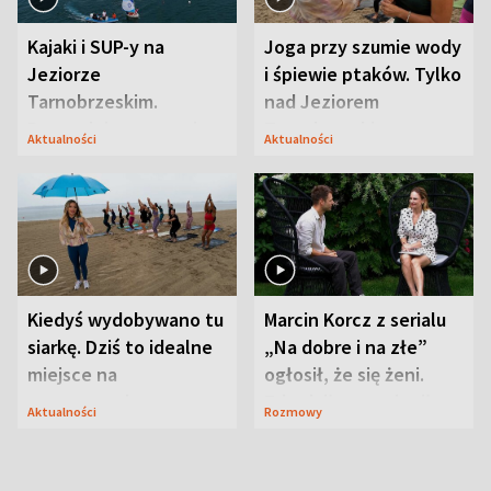
Kajaki i SUP-y na
Joga przy szumie wody
Jeziorze
i śpiewie ptaków. Tylko
Tarnobrzeskim.
nad Jeziorem
Przyrodnicy zwracają
Tarnobrzeskim
Aktualności
Aktualności
uwagę na coś jeszcze
Kiedyś wydobywano tu
Marcin Korcz z serialu
siarkę. Dziś to idealne
„Na dobre i na złe”
miejsce na
ogłosił, że się żeni.
wypoczynek
Zdradził, co zmienił
Aktualności
Rozmowy
syn