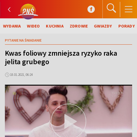
WYDANIA
WIDEO
KUCHNIA
ZDROWIE
GWIAZDY
PORADY
PYTANIE NA ŚNIADANIE
Kwas foliowy zmniejsza ryzyko raka
jelita grubego
18.01.2021, 06:24