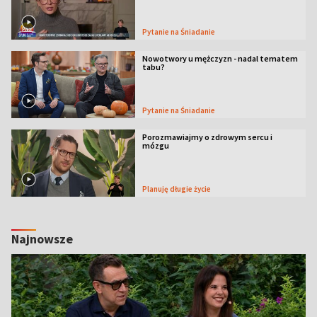
Pytanie na Śniadanie
Nowotwory u mężczyzn - nadal tematem
tabu?
Pytanie na Śniadanie
Porozmawiajmy o zdrowym sercu i
mózgu
Planuję długie życie
Najnowsze