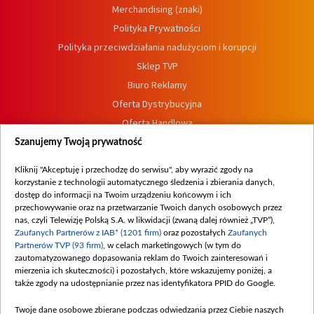
Merchandising (znaki)
Polityka Prywatności
Polityka przeciwdziałania nadużyciom i korupcji
Sklep TVP
Biuro Reklamy
Oferta Dystrybucyjna
Oferta Handlowa
Dostępność
Szanujemy Twoją prywatność
Moje zgody
Kliknij "Akceptuję i przechodzę do serwisu", aby wyrazić zgody na
Procedura zgłoszeń wewnętrznych
korzystanie z technologii automatycznego śledzenia i zbierania danych,
dostęp do informacji na Twoim urządzeniu końcowym i ich
przechowywanie oraz na przetwarzanie Twoich danych osobowych przez
nas, czyli Telewizję Polską S.A. w likwidacji (zwaną dalej również „TVP”),
Zaufanych Partnerów z IAB* (1201 firm)
oraz pozostałych
Zaufanych
Partnerów TVP (93 firm)
, w celach marketingowych (w tym do
zautomatyzowanego dopasowania reklam do Twoich zainteresowań i
mierzenia ich skuteczności) i pozostałych, które wskazujemy poniżej, a
także zgody na udostępnianie przez nas identyfikatora PPID do Google.
Twoje dane osobowe zbierane podczas odwiedzania przez Ciebie naszych