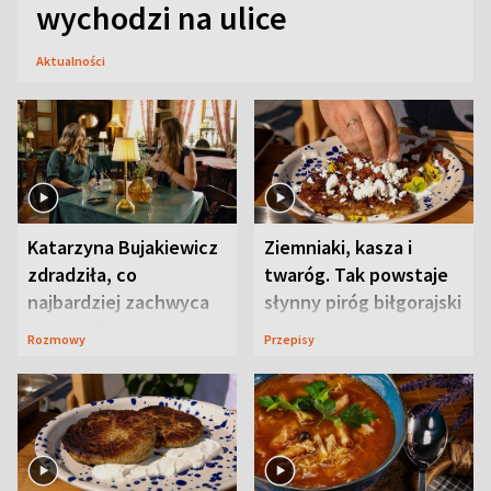
wychodzi na ulice
Aktualności
Katarzyna Bujakiewicz
Ziemniaki, kasza i
zdradziła, co
twaróg. Tak powstaje
najbardziej zachwyca
słynny piróg biłgorajski
ją w Lublinie
Rozmowy
Przepisy