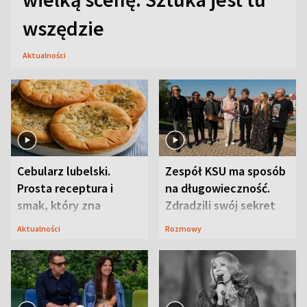
wszędzie
Aktualności
Cebularz lubelski.
Zespół KSU ma sposób
Prosta receptura i
na długowieczność.
smak, który zna
Zdradzili swój sekret
Lubelszczyzna
Aktualności
Rozmowy