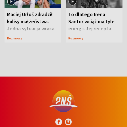
Maciej Orłoś zdradził
To dlatego Irena
kulisy małżeństwa.
Santor wciąż ma tyle
Jedna sytuacja wraca
energii. Jej recepta
jak bumerang
jest zaskakująco
Rozmowy
Rozmowy
prosta