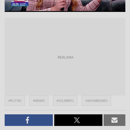
#PLOTKI
#NEWSY
#CELEBRYCI
#SHOWBIZNES