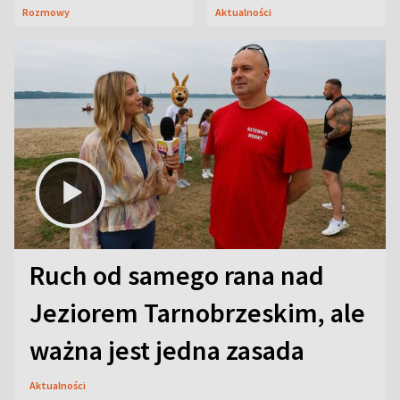
Janicki odsłonił
wiadomość
Rozmowy
Aktualności
aktorski sekret
Ruch od samego rana nad
Jeziorem Tarnobrzeskim, ale
ważna jest jedna zasada
Aktualności