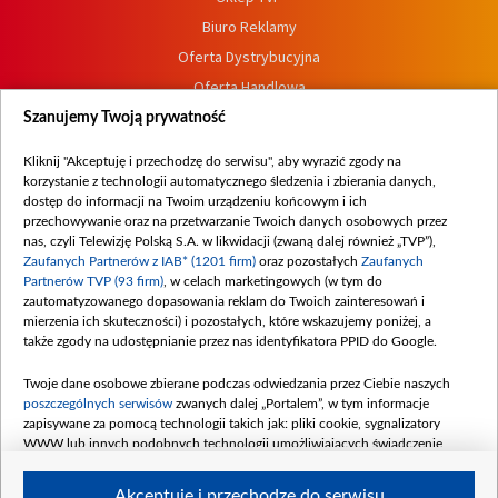
Biuro Reklamy
Oferta Dystrybucyjna
Oferta Handlowa
Dostępność
Szanujemy Twoją prywatność
Moje zgody
Kliknij "Akceptuję i przechodzę do serwisu", aby wyrazić zgody na
Procedura zgłoszeń wewnętrznych
korzystanie z technologii automatycznego śledzenia i zbierania danych,
dostęp do informacji na Twoim urządzeniu końcowym i ich
przechowywanie oraz na przetwarzanie Twoich danych osobowych przez
nas, czyli Telewizję Polską S.A. w likwidacji (zwaną dalej również „TVP”),
Zaufanych Partnerów z IAB* (1201 firm)
oraz pozostałych
Zaufanych
Partnerów TVP (93 firm)
, w celach marketingowych (w tym do
zautomatyzowanego dopasowania reklam do Twoich zainteresowań i
mierzenia ich skuteczności) i pozostałych, które wskazujemy poniżej, a
także zgody na udostępnianie przez nas identyfikatora PPID do Google.
Twoje dane osobowe zbierane podczas odwiedzania przez Ciebie naszych
poszczególnych serwisów
zwanych dalej „Portalem”, w tym informacje
zapisywane za pomocą technologii takich jak: pliki cookie, sygnalizatory
WWW lub innych podobnych technologii umożliwiających świadczenie
dopasowanych i bezpiecznych usług, personalizację treści oraz reklam,
udostępnianie funkcji mediów społecznościowych oraz analizowanie ruchu
Akceptuję i przechodzę do serwisu