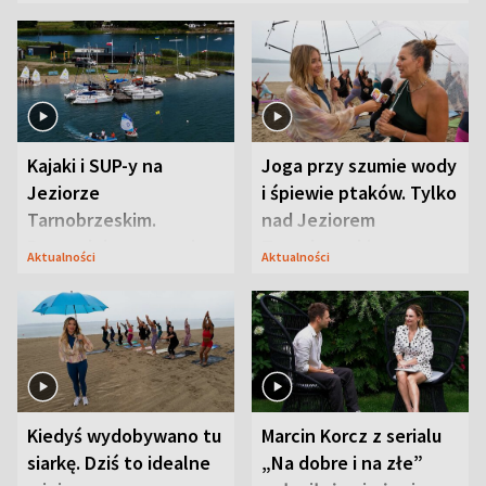
Kajaki i SUP-y na
Joga przy szumie wody
Jeziorze
i śpiewie ptaków. Tylko
Tarnobrzeskim.
nad Jeziorem
Przyrodnicy zwracają
Tarnobrzeskim
Aktualności
Aktualności
uwagę na coś jeszcze
Kiedyś wydobywano tu
Marcin Korcz z serialu
siarkę. Dziś to idealne
„Na dobre i na złe”