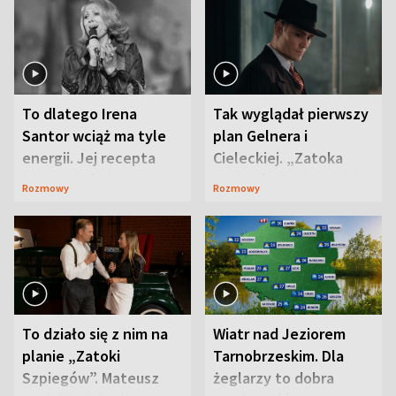
To dlatego Irena
Tak wyglądał pierwszy
Santor wciąż ma tyle
plan Gelnera i
energii. Jej recepta
Cieleckiej. „Zatoka
jest zaskakująco
szpiegów” od razu ich
Rozmowy
Rozmowy
prosta
zaskoczyła
To działo się z nim na
Wiatr nad Jeziorem
planie „Zatoki
Tarnobrzeskim. Dla
Szpiegów”. Mateusz
żeglarzy to dobra