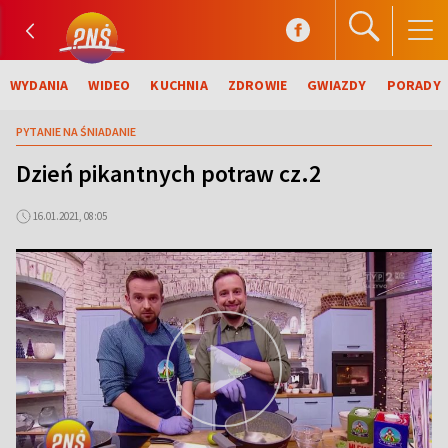
WYDANIA
WIDEO
KUCHNIA
ZDROWIE
GWIAZDY
PORADY
PYTANIE NA ŚNIADANIE
Dzień pikantnych potraw cz.2
16.01.2021, 08:05