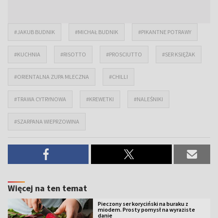
#JAKUB BUDNIK
#MICHAŁ BUDNIK
#PIKANTNE POTRAWY
#KUCHNIA
#RISOTTO
#PROSCIUTTO
#SER KSIĘŻAK
#ORIENTALNA ZUPA MLECZNA
#CHILLI
#TRAWA CYTRYNOWA
#KREWETKI
#NALEŚNIKI
#SZARPANA WIEPRZOWINA
Więcej na ten temat
Pieczony ser koryciński na buraku z
miodem. Prosty pomysł na wyraziste
danie