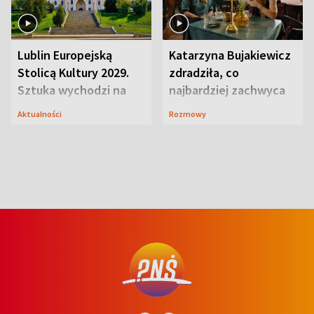
Lublin Europejską
Katarzyna Bujakiewicz
Stolicą Kultury 2029.
zdradziła, co
Sztuka wychodzi na
najbardziej zachwyca
ulice
ją w Lublinie
Aktualności
Rozmowy