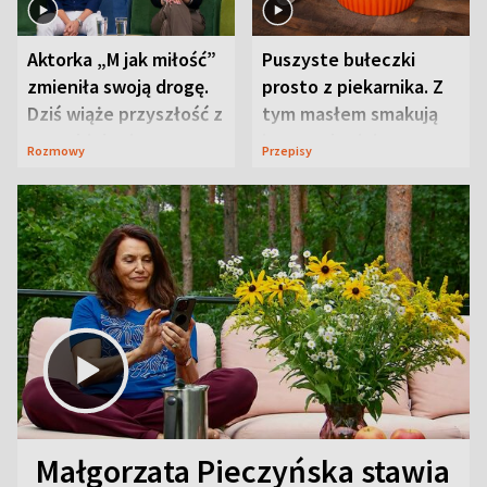
Aktorka „M jak miłość”
Puszyste bułeczki
zmieniła swoją drogę.
prosto z piekarnika. Z
Dziś wiąże przyszłość z
tym masłem smakują
neurobiologią
jeszcze lepiej
Rozmowy
Przepisy
Małgorzata Pieczyńska stawia