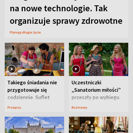
na nowe technologie. Tak
organizuje sprawy zdrowotne
Planuję długie życie
Takiego śniadania nie
Uczestniczki
przygotowuje się
„Sanatorium miłości”
codziennie. Suflet
przeszły po wybiegu.
serowy zachwyca
Te stylizacje
Przepisy
Rozmowy
smakiem
przyciągały wzrok