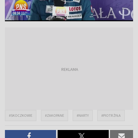
#SKOCZKOWIE
#ZAKOPANE
#NARTY
#PIOTR ŻYŁA