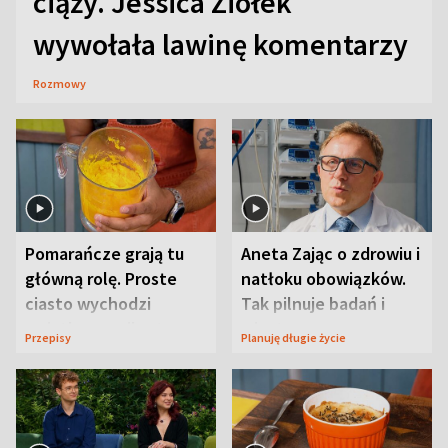
ciąży. Jessica Ziółek
wywołała lawinę komentarzy
Rozmowy
Pomarańcze grają tu
Aneta Zając o zdrowiu i
główną rolę. Proste
natłoku obowiązków.
ciasto wychodzi
Tak pilnuje badań i
wyjątkowo wilgotne
wizyt
Przepisy
Planuję długie życie