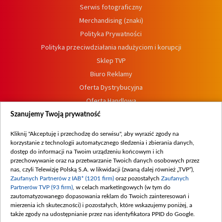
Serwis fotograficzny
Merchandising (znaki)
Polityka Prywatności
Polityka przeciwdziałania nadużyciom i korupcji
Sklep TVP
Biuro Reklamy
Oferta Dystrybucyjna
Oferta Handlowa
Dostępność
Szanujemy Twoją prywatność
Moje zgody
Kliknij "Akceptuję i przechodzę do serwisu", aby wyrazić zgody na
Procedura zgłoszeń wewnętrznych
korzystanie z technologii automatycznego śledzenia i zbierania danych,
dostęp do informacji na Twoim urządzeniu końcowym i ich
przechowywanie oraz na przetwarzanie Twoich danych osobowych przez
nas, czyli Telewizję Polską S.A. w likwidacji (zwaną dalej również „TVP”),
Zaufanych Partnerów z IAB* (1201 firm)
oraz pozostałych
Zaufanych
Partnerów TVP (93 firm)
, w celach marketingowych (w tym do
zautomatyzowanego dopasowania reklam do Twoich zainteresowań i
mierzenia ich skuteczności) i pozostałych, które wskazujemy poniżej, a
także zgody na udostępnianie przez nas identyfikatora PPID do Google.