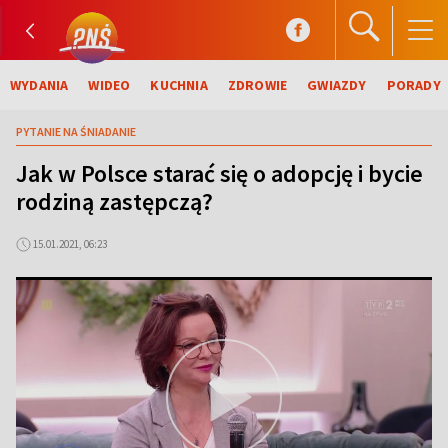
WYDANIA
WIDEO
KUCHNIA
ZDROWIE
GWIAZDY
PORADY
PYTANIE NA ŚNIADANIE
Jak w Polsce starać się o adopcję i bycie
rodziną zastępczą?
15.01.2021, 06:23