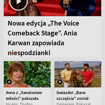
Nowa edycja „The Voice
Comeback Stage”. Ania
Karwan zapowiada
niespodzianki
Rozmowy
Anna z „Sanatorium
Gwiazdor „Barw
miłości” pokazała
szczęścia” został
biceps. Trudno
farmerem. Pokazał