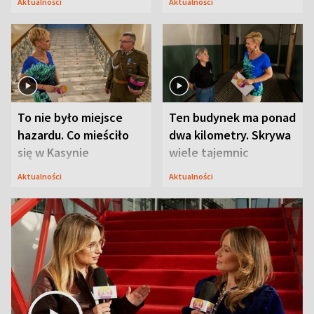
Aktualności
Aktualności
Modlina
To nie było miejsce
Ten budynek ma ponad
hazardu. Co mieściło
dwa kilometry. Skrywa
się w Kasynie
wiele tajemnic
Oficerskim?
Aktualności
Aktualności