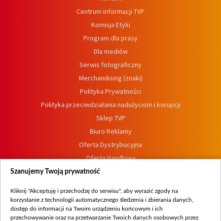
Centrum informacji TVP
Komisja Etyki
Program dla prasy
Dla mediów
Serwis fotograficzny
Merchandising (znaki)
Polityka Prywatności
Polityka przeciwdziałania nadużyciom i korupcji
Sklep TVP
Biuro Reklamy
Oferta Dystrybucyjna
Oferta Handlowa
Dostępność
Szanujemy Twoją prywatność
Moje zgody
Kliknij "Akceptuję i przechodzę do serwisu", aby wyrazić zgody na
Procedura zgłoszeń wewnętrznych
korzystanie z technologii automatycznego śledzenia i zbierania danych,
dostęp do informacji na Twoim urządzeniu końcowym i ich
przechowywanie oraz na przetwarzanie Twoich danych osobowych przez