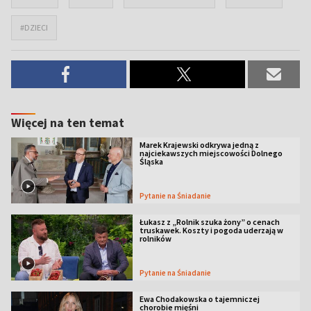
#DZIECI
Więcej na ten temat
Marek Krajewski odkrywa jedną z
najciekawszych miejscowości Dolnego
Śląska
Pytanie na Śniadanie
Łukasz z „Rolnik szuka żony” o cenach
truskawek. Koszty i pogoda uderzają w
rolników
Pytanie na Śniadanie
Ewa Chodakowska o tajemniczej
chorobie mięśni