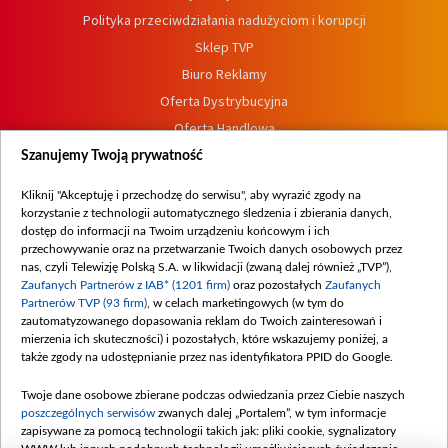
Polityka przeciwdziałania nadużyciom i korupcji
Sklep TVP
Biuro Reklamy
Oferta Dystrybucyjna
Oferta Handlowa
Dostępność
Szanujemy Twoją prywatność
Moje zgody
Kliknij "Akceptuję i przechodzę do serwisu", aby wyrazić zgody na
Procedura zgłoszeń wewnętrznych
korzystanie z technologii automatycznego śledzenia i zbierania danych,
dostęp do informacji na Twoim urządzeniu końcowym i ich
przechowywanie oraz na przetwarzanie Twoich danych osobowych przez
nas, czyli Telewizję Polską S.A. w likwidacji (zwaną dalej również „TVP”),
Zaufanych Partnerów z IAB* (1201 firm)
oraz pozostałych
Zaufanych
Partnerów TVP (93 firm)
, w celach marketingowych (w tym do
zautomatyzowanego dopasowania reklam do Twoich zainteresowań i
mierzenia ich skuteczności) i pozostałych, które wskazujemy poniżej, a
także zgody na udostępnianie przez nas identyfikatora PPID do Google.
Twoje dane osobowe zbierane podczas odwiedzania przez Ciebie naszych
poszczególnych serwisów
zwanych dalej „Portalem”, w tym informacje
zapisywane za pomocą technologii takich jak: pliki cookie, sygnalizatory