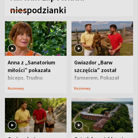
niespodzianki
Rozmowy
Anna z „Sanatorium
Gwiazdor „Barw
miłości” pokazała
szczęścia” został
biceps. Trudno
farmerem. Pokazał
uwierzyć, co przeszła
swoje niezwykłe
Rozmowy
Rozmowy
wcześniej
ranczo