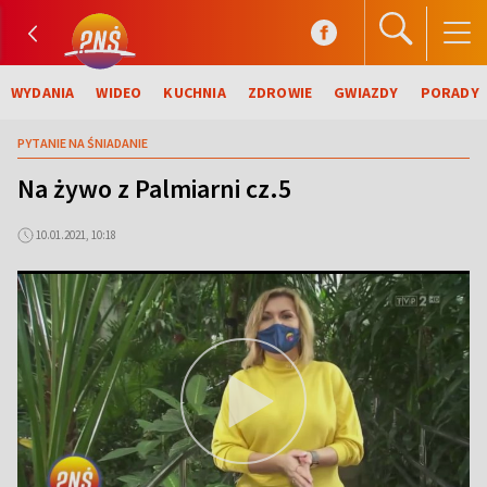
WYDANIA
WIDEO
KUCHNIA
ZDROWIE
GWIAZDY
PORADY
PYTANIE NA ŚNIADANIE
Na żywo z Palmiarni cz.5
10.01.2021, 10:18