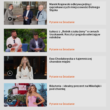
Marek Krajewski odkrywa jedną z
najciekawszych miejscowości Dolnego
Śląska
Pytanie na Śniadanie
Łukasz z „Rolnik szuka żony” o cenach
truskawek. Koszty i pogoda uderzają w
rolników
Pytanie na Śniadanie
Ewa Chodakowska o tajemniczej
chorobie mięśni
Pytanie na Śniadanie
Biżuteria – idealny prezent na Mikołajki i
pod choinkę
Pytanie na Śniadanie