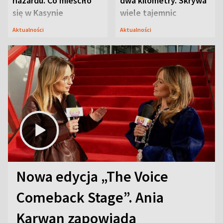
hazardu. Co mieściło
dwa kilometry. Skrywa
się w Kasynie
wiele tajemnic
Oficerskim?
Aktualności
Aktualności
Nowa edycja „The Voice
Comeback Stage”. Ania
Karwan zapowiada