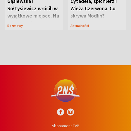
Gąsiewska i
Cytadela, spichlerz i
Sołtysiewicz wrócili w
Wieża Czerwona. Co
wyjątkowe miejsce. Na
skrywa Modlin?
szlaku czekał
Rozmowy
Aktualności
niedźwiedź
Abonament TVP