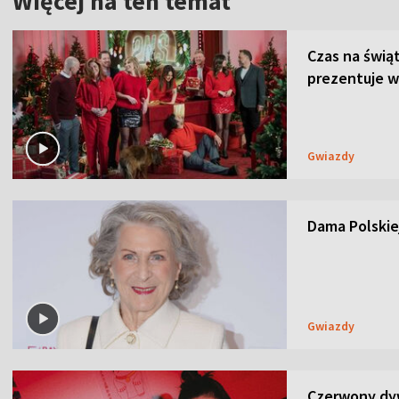
Więcej na ten temat
Czas na świą
prezentuje w
Gwiazdy
Dama Polskiej
Gwiazdy
Czerwony dyw