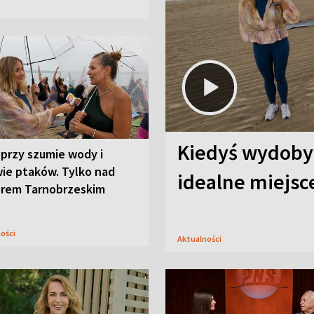
Kiedyś wydobyw
przy szumie wody i
ie ptaków. Tylko nad
idealne miejs
orem Tarnobrzeskim
ności
Aktualności