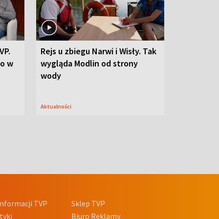
VP.
Rejs u zbiegu Narwi i Wisły. Tak
go w
wygląda Modlin od strony
wody
Aktualności
nformacji TVP
Sklep TVP
tyki
Biuro Reklamy