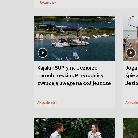
Rozmowy
Kajaki i SUP-y na Jeziorze
Joga 
Tarnobrzeskim. Przyrodnicy
śpiew
zwracają uwagę na coś jeszcze
Jezi
Aktualności
Aktual