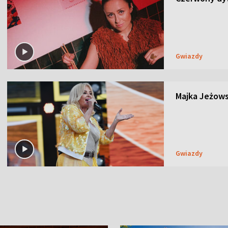
Gwiazdy
Majka Jeżows
Gwiazdy