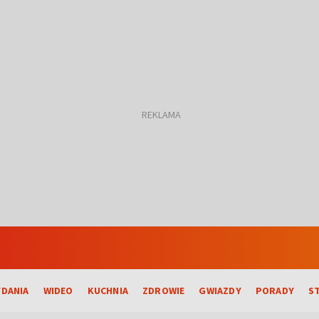
DANIA
WIDEO
KUCHNIA
ZDROWIE
GWIAZDY
PORADY
S