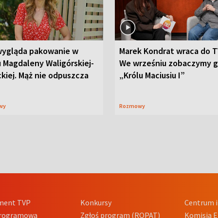
wygląda pakowanie w
Marek Kondrat wraca do T
 Magdaleny Waligórskiej-
We wrześniu zobaczymy 
ckiej. Mąż nie odpuszcza
„Królu Maciusiu I”
wy
Rozmowy
ment TVP
Konkursy
Centrum i
Programowa
Zgłoś program (ROPAT)
Komisja E