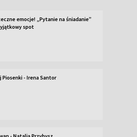
teczne emocje! „Pytanie na śniadanie”
yjątkowy spot
 Piosenki - Irena Santor
an - Natalia Przybysz