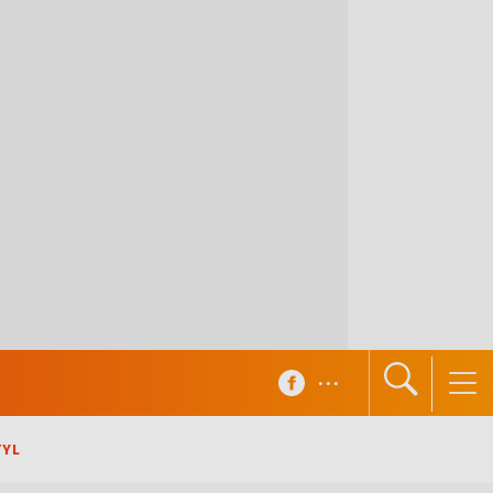
...
TYL