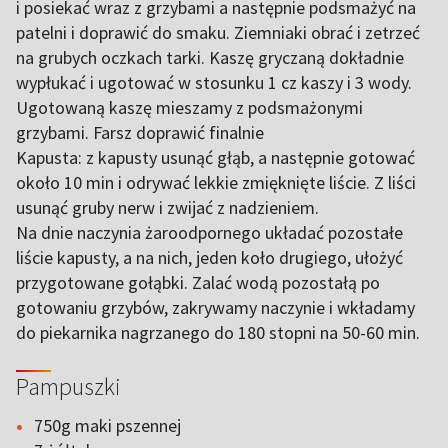
i posiekać wraz z grzybami a następnie podsmażyć na
patelni i doprawić do smaku. Ziemniaki obrać i zetrzeć
na grubych oczkach tarki. Kaszę gryczaną dokładnie
wypłukać i ugotować w stosunku 1 cz kaszy i 3 wody.
Ugotowaną kaszę mieszamy z podsmażonymi
grzybami. Farsz doprawić finalnie
Kapusta: z kapusty usunąć głąb, a następnie gotować
około 10 min i odrywać lekkie zmięknięte liście. Z liści
usunąć gruby nerw i zwijać z nadzieniem.
Na dnie naczynia żaroodpornego układać pozostałe
liście kapusty, a na nich, jeden koło drugiego, ułożyć
przygotowane gołąbki. Zalać wodą pozostałą po
gotowaniu grzybów, zakrywamy naczynie i wkładamy
do piekarnika nagrzanego do 180 stopni na 50-60 min.
Pampuszki
750g maki pszennej