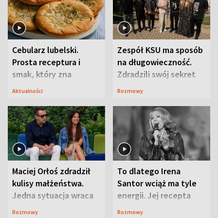
Cebularz lubelski.
Zespół KSU ma sposób
Prosta receptura i
na długowieczność.
smak, który zna
Zdradzili swój sekret
Lubelszczyzna
Aktualności
Rozmowy
Maciej Orłoś zdradził
To dlatego Irena
kulisy małżeństwa.
Santor wciąż ma tyle
Jedna sytuacja wraca
energii. Jej recepta
jak bumerang
jest zaskakująco
Rozmowy
Rozmowy