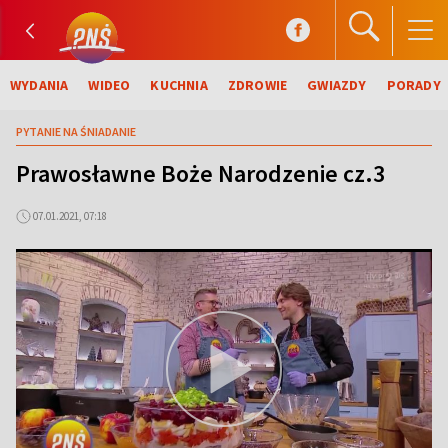
WYDANIA
WIDEO
KUCHNIA
ZDROWIE
GWIAZDY
PORADY
PYTANIE NA ŚNIADANIE
Prawosławne Boże Narodzenie cz.3
07.01.2021, 07:18