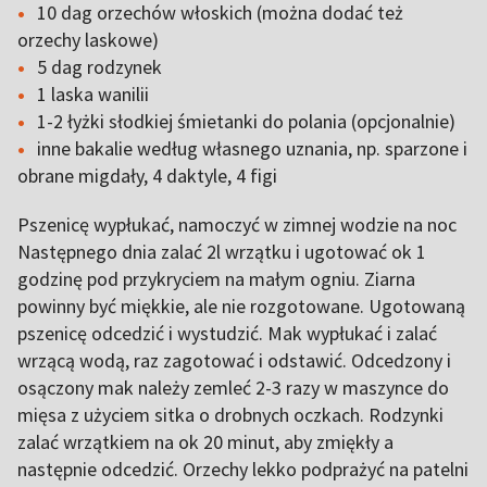
10 dag orzechów włoskich (można dodać też
orzechy laskowe)
5 dag rodzynek
1 laska wanilii
1-2 łyżki słodkiej śmietanki do polania (opcjonalnie)
inne bakalie według własnego uznania, np. sparzone i
obrane migdały, 4 daktyle, 4 figi
Pszenicę wypłukać, namoczyć w zimnej wodzie na noc
Następnego dnia zalać 2l wrzątku i ugotować ok 1
godzinę pod przykryciem na małym ogniu. Ziarna
powinny być miękkie, ale nie rozgotowane. Ugotowaną
pszenicę odcedzić i wystudzić. Mak wypłukać i zalać
wrzącą wodą, raz zagotować i odstawić. Odcedzony i
osączony mak należy zemleć 2-3 razy w maszynce do
mięsa z użyciem sitka o drobnych oczkach. Rodzynki
zalać wrzątkiem na ok 20 minut, aby zmiękły a
następnie odcedzić. Orzechy lekko podprażyć na patelni