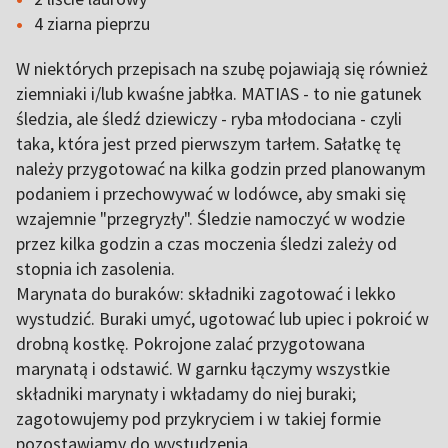
4 ziarna pieprzu
W niektórych przepisach na szubę pojawiają się również
ziemniaki i/lub kwaśne jabłka. MATIAS - to nie gatunek
śledzia, ale śledź dziewiczy - ryba młodociana - czyli
taka, która jest przed pierwszym tarłem. Sałatkę tę
należy przygotować na kilka godzin przed planowanym
podaniem i przechowywać w lodówce, aby smaki się
wzajemnie "przegryzły". Śledzie namoczyć w wodzie
przez kilka godzin a czas moczenia śledzi zależy od
stopnia ich zasolenia.
Marynata do buraków: składniki zagotować i lekko
wystudzić. Buraki umyć, ugotować lub upiec i pokroić w
drobną kostkę. Pokrojone zalać przygotowana
marynatą i odstawić. W garnku łączymy wszystkie
składniki marynaty i wkładamy do niej buraki;
zagotowujemy pod przykryciem i w takiej formie
pozostawiamy do wystudzenia.