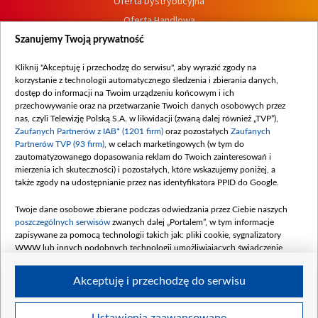
Oferta Dystrybucyjna
Oferta Handlowa
Dostępność
Szanujemy Twoją prywatność
Moje zgody
Kliknij "Akceptuję i przechodzę do serwisu", aby wyrazić zgody na
Procedura zgłoszeń wewnętrznych
korzystanie z technologii automatycznego śledzenia i zbierania danych,
dostęp do informacji na Twoim urządzeniu końcowym i ich
przechowywanie oraz na przetwarzanie Twoich danych osobowych przez
nas, czyli Telewizję Polską S.A. w likwidacji (zwaną dalej również „TVP”),
Zaufanych Partnerów z IAB* (1201 firm)
oraz pozostałych
Zaufanych
Partnerów TVP (93 firm)
, w celach marketingowych (w tym do
zautomatyzowanego dopasowania reklam do Twoich zainteresowań i
mierzenia ich skuteczności) i pozostałych, które wskazujemy poniżej, a
także zgody na udostępnianie przez nas identyfikatora PPID do Google.
Twoje dane osobowe zbierane podczas odwiedzania przez Ciebie naszych
poszczególnych serwisów
zwanych dalej „Portalem”, w tym informacje
zapisywane za pomocą technologii takich jak: pliki cookie, sygnalizatory
WWW lub innych podobnych technologii umożliwiających świadczenie
dopasowanych i bezpiecznych usług, personalizację treści oraz reklam,
udostępnianie funkcji mediów społecznościowych oraz analizowanie ruchu
Akceptuję i przechodzę do serwisu
w Internecie.
Twoje dane osobowe zbierane podczas odwiedzania przez Ciebie