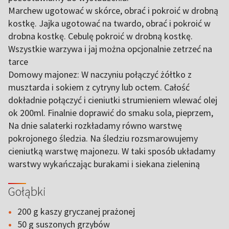
Marchew ugotować w skórce, obrać i pokroić w drobną
kostkę. Jajka ugotować na twardo, obrać i pokroić w
drobna kostkę. Cebulę pokroić w drobną kostkę.
Wszystkie warzywa i jaj można opcjonalnie zetrzeć na
tarce
Domowy majonez: W naczyniu połączyć żółtko z
musztarda i sokiem z cytryny lub octem. Całość
dokładnie połączyć i cieniutki strumieniem wlewać olej
ok 200ml. Finalnie doprawić do smaku sola, pieprzem,
Na dnie salaterki rozkładamy równo warstwę
pokrojonego śledzia. Na śledziu rozsmarowujemy
cieniutką warstwę majonezu. W taki sposób układamy
warstwy wykańczając burakami i siekana zieleniną
Gołąbki
200 g kaszy gryczanej prażonej
50 g suszonych grzybów