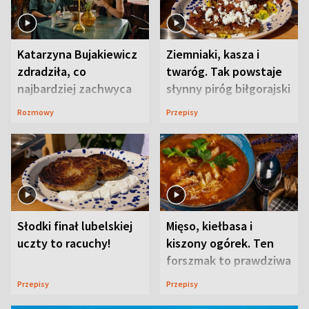
Katarzyna Bujakiewicz
Ziemniaki, kasza i
zdradziła, co
twaróg. Tak powstaje
najbardziej zachwyca
słynny piróg biłgorajski
ją w Lublinie
Rozmowy
Przepisy
Słodki finał lubelskiej
Mięso, kiełbasa i
uczty to racuchy!
kiszony ogórek. Ten
forszmak to prawdziwa
uczta
Przepisy
Przepisy