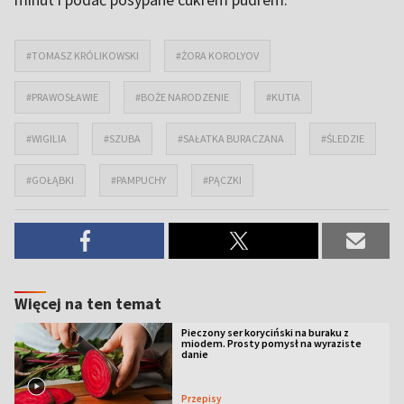
#TOMASZ KRÓLIKOWSKI
#ŻORA KOROLYOV
#PRAWOSŁAWIE
#BOŻE NARODZENIE
#KUTIA
#WIGILIA
#SZUBA
#SAŁATKA BURACZANA
#ŚLEDZIE
#GOŁĄBKI
#PAMPUCHY
#PĄCZKI
Więcej na ten temat
Pieczony ser koryciński na buraku z
miodem. Prosty pomysł na wyraziste
danie
Przepisy