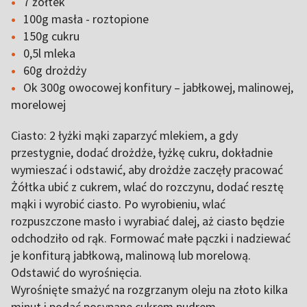
7 żółtek
100g masła - roztopione
150g cukru
0,5l mleka
60g drożdży
Ok 300g owocowej konfitury – jabłkowej, malinowej,
morelowej
Ciasto: 2 łyżki mąki zaparzyć mlekiem, a gdy
przestygnie, dodać drożdże, łyżkę cukru, dokładnie
wymieszać i odstawić, aby drożdże zaczęły pracować
Żółtka ubić z cukrem, wlać do rozczynu, dodać resztę
mąki i wyrobić ciasto. Po wyrobieniu, wlać
rozpuszczone masło i wyrabiać dalej, aż ciasto będzie
odchodziło od rąk. Formować małe pączki i nadziewać
je konfiturą jabłkową, malinową lub morelową.
Odstawić do wyrośnięcia.
Wyrośnięte smażyć na rozgrzanym oleju na złoto kilka
minut i podać posypane cukrem pudrem.