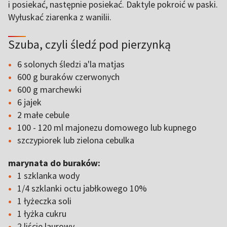
i posiekać, następnie posiekać. Daktyle pokroić w paski.
Wyłuskać ziarenka z wanilii.
Szuba, czyli śledź pod pierzynką
6 solonych śledzi a'la matjas
600 g buraków czerwonych
600 g marchewki
6 jajek
2 małe cebule
100 - 120 ml majonezu domowego lub kupnego
szczypiorek lub zielona cebulka
marynata do buraków:
1 szklanka wody
1/4 szklanki octu jabłkowego 10%
1 łyżeczka soli
1 łyżka cukru
2 liście laurowy