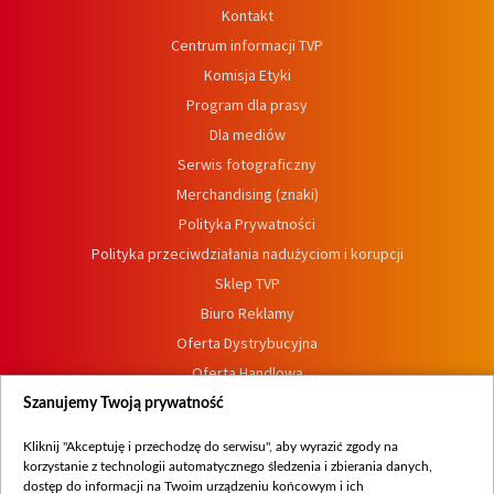
Kontakt
Centrum informacji TVP
Komisja Etyki
Program dla prasy
Dla mediów
Serwis fotograficzny
Merchandising (znaki)
Polityka Prywatności
Polityka przeciwdziałania nadużyciom i korupcji
Sklep TVP
Biuro Reklamy
Oferta Dystrybucyjna
Oferta Handlowa
Dostępność
Szanujemy Twoją prywatność
Moje zgody
Kliknij "Akceptuję i przechodzę do serwisu", aby wyrazić zgody na
Procedura zgłoszeń wewnętrznych
korzystanie z technologii automatycznego śledzenia i zbierania danych,
dostęp do informacji na Twoim urządzeniu końcowym i ich