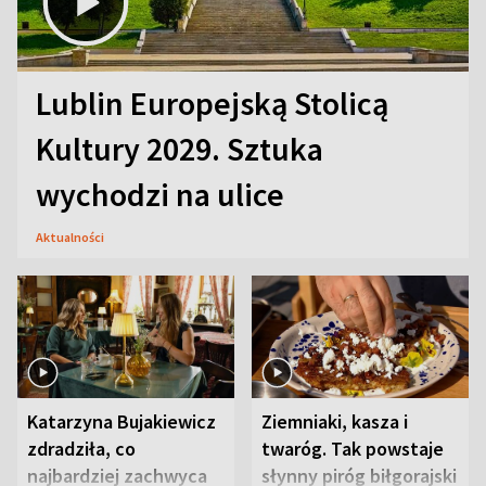
Lublin Europejską Stolicą
Kultury 2029. Sztuka
wychodzi na ulice
Aktualności
Katarzyna Bujakiewicz
Ziemniaki, kasza i
zdradziła, co
twaróg. Tak powstaje
najbardziej zachwyca
słynny piróg biłgorajski