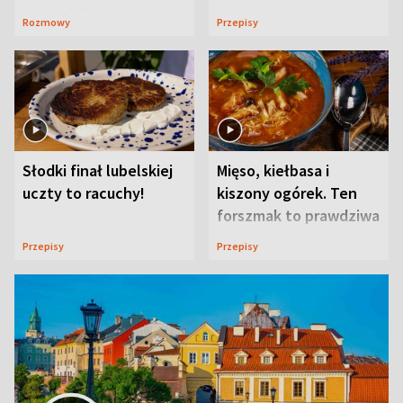
ją w Lublinie
Rozmowy
Przepisy
Słodki finał lubelskiej
Mięso, kiełbasa i
uczty to racuchy!
kiszony ogórek. Ten
forszmak to prawdziwa
uczta
Przepisy
Przepisy