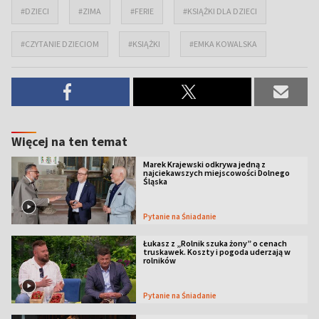
#DZIECI
#ZIMA
#FERIE
#KSIĄŻKI DLA DZIECI
#CZYTANIE DZIECIOM
#KSIĄŻKI
#EMKA KOWALSKA
Więcej na ten temat
Marek Krajewski odkrywa jedną z
najciekawszych miejscowości Dolnego
Śląska
Pytanie na Śniadanie
Łukasz z „Rolnik szuka żony” o cenach
truskawek. Koszty i pogoda uderzają w
rolników
Pytanie na Śniadanie