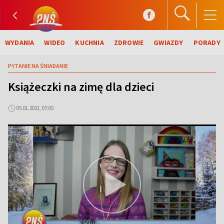
WYDANIA
WIDEO
KUCHNIA
ZDROWIE
GWIAZDY
PORADY
PYTANIE NA ŚNIADANIE
Książeczki na zimę dla dzieci
05.01.2021, 07:05