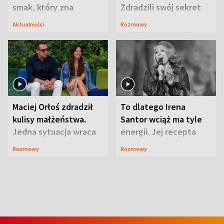
smak, który zna
Zdradzili swój sekret
Lubelszczyzna
Aktualności
Rozmowy
Maciej Orłoś zdradził
To dlatego Irena
kulisy małżeństwa.
Santor wciąż ma tyle
Jedna sytuacja wraca
energii. Jej recepta
jak bumerang
jest zaskakująco
Rozmowy
Rozmowy
prosta