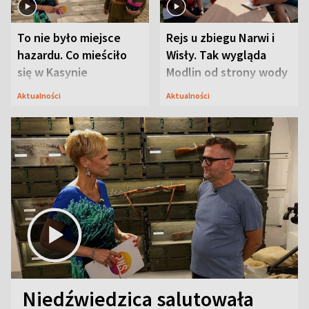
To nie było miejsce
Rejs u zbiegu Narwi i
hazardu. Co mieściło
Wisły. Tak wygląda
się w Kasynie
Modlin od strony wody
Oficerskim?
Aktualności
Aktualności
Niedźwiedzica salutowała