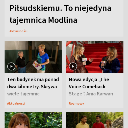
Piłsudskiemu. To niejedyna
tajemnica Modlina
Aktualności
Ten budynek ma ponad
Nowa edycja „The
dwa kilometry. Skrywa
Voice Comeback
wiele tajemnic
Stage”. Ania Karwan
zapowiada
Aktualności
Rozmowy
niespodzianki