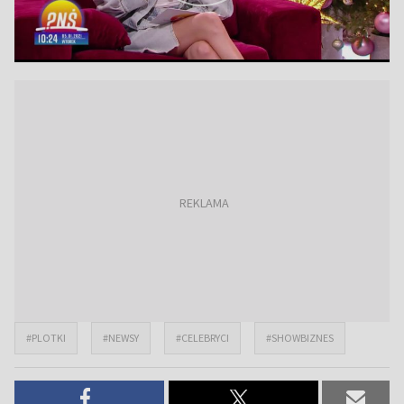
#PLOTKI
#NEWSY
#CELEBRYCI
#SHOWBIZNES