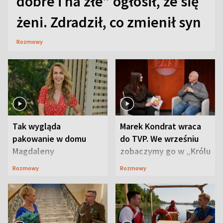
dobre i na złe” ogłosił, że się
żeni. Zdradził, co zmienił syn
Rozmowy
Tak wygląda
Marek Kondrat wraca
pakowanie w domu
do TVP. We wrześniu
Magdaleny
zobaczymy go w „Królu
Waligórskiej-Lisieckiej.
Maciusiu I”
Rozmowy
Rozmowy
Mąż nie odpuszcza