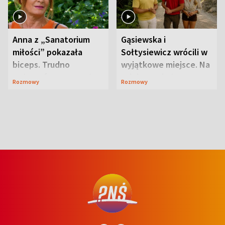
Anna z „Sanatorium
Gąsiewska i
miłości” pokazała
Sołtysiewicz wrócili w
biceps. Trudno
wyjątkowe miejsce. Na
uwierzyć, co przeszła
szlaku czekał
Rozmowy
Rozmowy
wcześniej
niedźwiedź