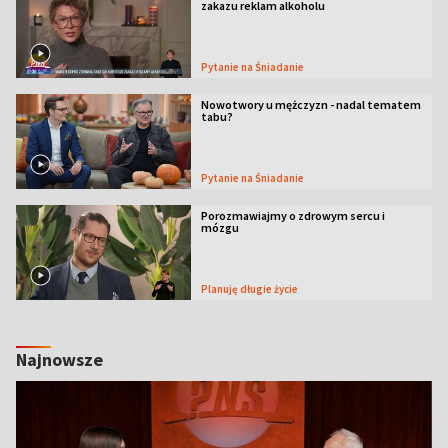
zakazu reklam alkoholu
Pytanie na Śniadanie
Nowotwory u mężczyzn - nadal tematem
tabu?
Pytanie na Śniadanie
Porozmawiajmy o zdrowym sercu i
mózgu
Planuję długie życie
Najnowsze