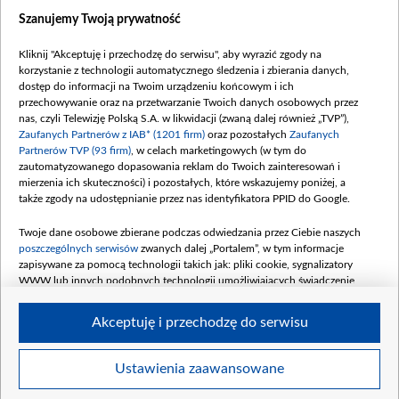
Dostępność
Szanujemy Twoją prywatność
Moje zgody
Kliknij "Akceptuję i przechodzę do serwisu", aby wyrazić zgody na
Procedura zgłoszeń wewnętrznych
korzystanie z technologii automatycznego śledzenia i zbierania danych,
dostęp do informacji na Twoim urządzeniu końcowym i ich
przechowywanie oraz na przetwarzanie Twoich danych osobowych przez
nas, czyli Telewizję Polską S.A. w likwidacji (zwaną dalej również „TVP”),
Zaufanych Partnerów z IAB* (1201 firm)
oraz pozostałych
Zaufanych
Partnerów TVP (93 firm)
, w celach marketingowych (w tym do
zautomatyzowanego dopasowania reklam do Twoich zainteresowań i
mierzenia ich skuteczności) i pozostałych, które wskazujemy poniżej, a
także zgody na udostępnianie przez nas identyfikatora PPID do Google.
Twoje dane osobowe zbierane podczas odwiedzania przez Ciebie naszych
poszczególnych serwisów
zwanych dalej „Portalem”, w tym informacje
zapisywane za pomocą technologii takich jak: pliki cookie, sygnalizatory
WWW lub innych podobnych technologii umożliwiających świadczenie
dopasowanych i bezpiecznych usług, personalizację treści oraz reklam,
udostępnianie funkcji mediów społecznościowych oraz analizowanie ruchu
Akceptuję i przechodzę do serwisu
w Internecie.
Twoje dane osobowe zbierane podczas odwiedzania przez Ciebie
Ustawienia zaawansowane
poszczególnych serwisów
na Portalu, takie jak adresy IP, identyfikatory
© 2026 Telewizja Polska S. A. w likwidacji
Twoich urządzeń końcowych i identyfikatory plików cookie, informacje o