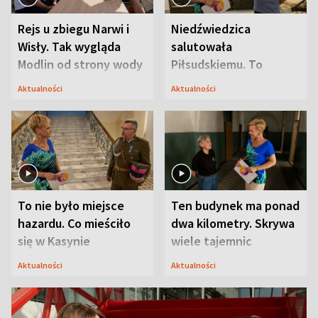
Rejs u zbiegu Narwi i
Niedźwiedzica
Wisły. Tak wygląda
salutowała
Modlin od strony wody
Piłsudskiemu. To
niejedyna tajemnica
Aktualności
Aktualności
Modlina
To nie było miejsce
Ten budynek ma ponad
hazardu. Co mieściło
dwa kilometry. Skrywa
się w Kasynie
wiele tajemnic
Oficerskim?
Aktualności
Aktualności