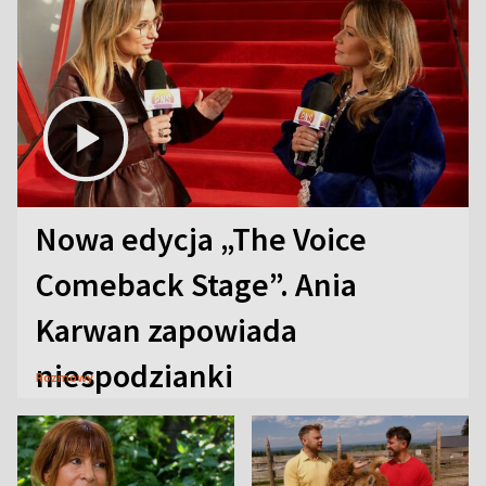
Nowa edycja „The Voice
Comeback Stage”. Ania
Karwan zapowiada
niespodzianki
Rozmowy