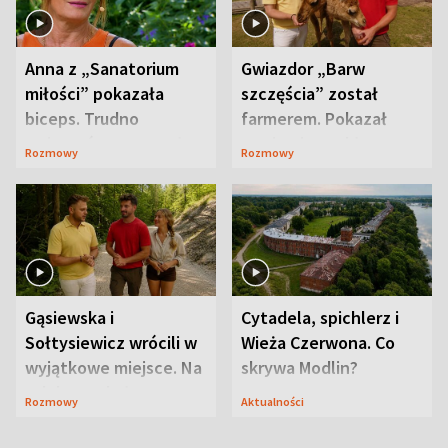
Anna z „Sanatorium
Gwiazdor „Barw
miłości” pokazała
szczęścia” został
biceps. Trudno
farmerem. Pokazał
uwierzyć, co przeszła
swoje niezwykłe
Rozmowy
Rozmowy
wcześniej
ranczo
Gąsiewska i
Cytadela, spichlerz i
Sołtysiewicz wrócili w
Wieża Czerwona. Co
wyjątkowe miejsce. Na
skrywa Modlin?
szlaku czekał
Rozmowy
Aktualności
niedźwiedź