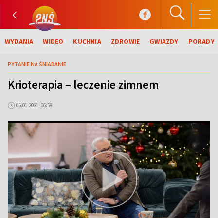
WYDANIA
WIDEO
KUCHNIA
ZDROWIE
GWIAZDY
PORADY
PYTANIE NA ŚNIADANIE
Krioterapia – leczenie zimnem
05.01.2021, 06:59