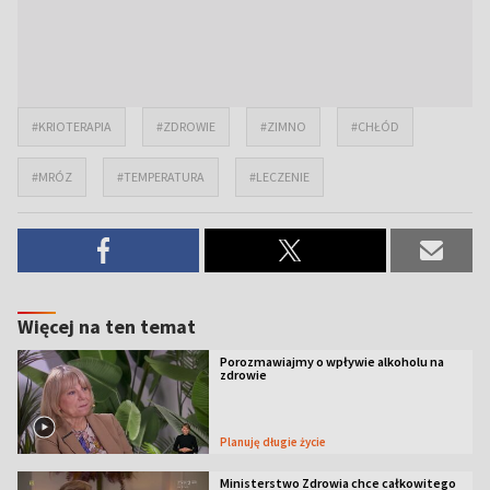
#KRIOTERAPIA
#ZDROWIE
#ZIMNO
#CHŁÓD
#MRÓZ
#TEMPERATURA
#LECZENIE
Więcej na ten temat
Porozmawiajmy o wpływie alkoholu na
zdrowie
Planuję długie życie
Ministerstwo Zdrowia chce całkowitego