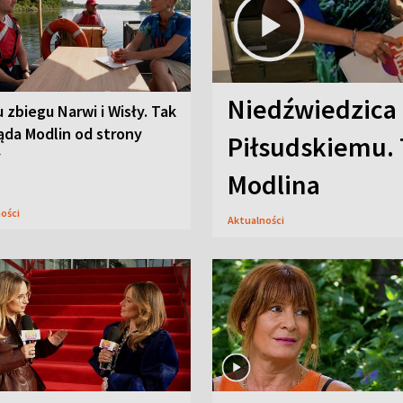
Niedźwiedzica
u zbiegu Narwi i Wisły. Tak
ąda Modlin od strony
Piłsudskiemu. 
y
Modlina
ności
Aktualności