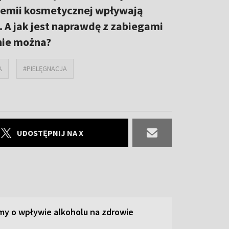
chemii kosmetycznej wpływają
 A jak jest naprawdę z zabiegami
nie można?
A
#PIELĘGNACJA
UDOSTĘPNIJ NA X
y o wpływie alkoholu na zdrowie