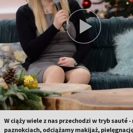
W ciąży wiele z nas przechodzi w tryb sauté 
paznokciach, odciążamy makijaż, pielęgnacj