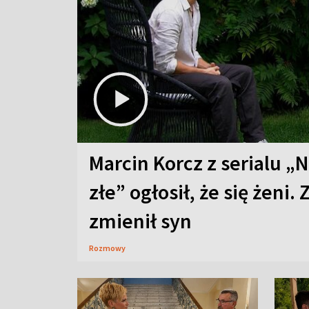
Marcin Korcz z serialu „N
złe” ogłosił, że się żeni. 
zmienił syn
Rozmowy