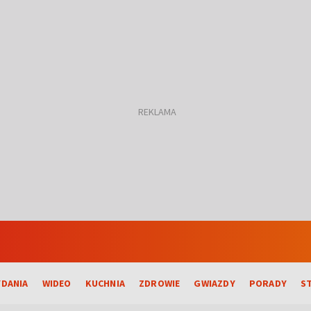
DANIA
WIDEO
KUCHNIA
ZDROWIE
GWIAZDY
PORADY
S