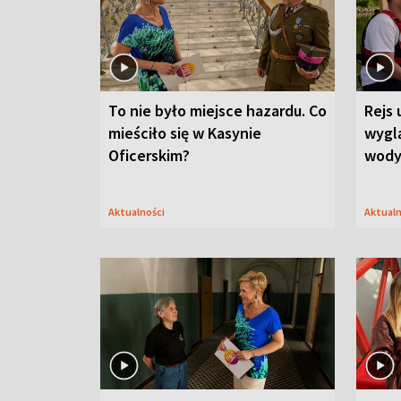
To nie było miejsce hazardu. Co
Rejs 
mieściło się w Kasynie
wygl
Oficerskim?
wod
Aktualności
Aktual