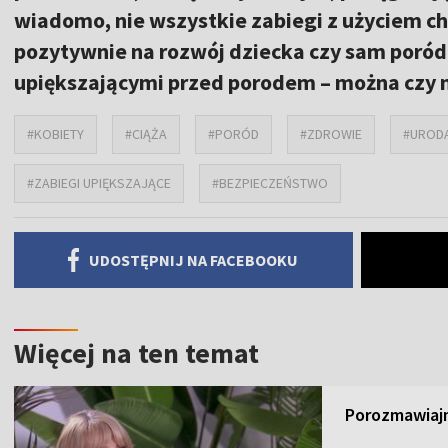
wiadomo, nie wszystkie zabiegi z użyciem 
pozytywnie na rozwój dziecka czy sam poród.
upiększającymi przed porodem – można czy 
#KOBIETY
#CIĄŻA
#PORÓD
#ZDROWIE
#UROD
#ZABIEGI UPIĘKSZAJĄCE
#BEZPIECZEŃSTWO
UDOSTĘPNIJ NA FACEBOOKU
Więcej na ten temat
Porozmawiajm