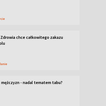
ycie
 Zdrowia chce całkowitego zakazu
olu
danie
 mężczyzn - nadal tematem tabu?