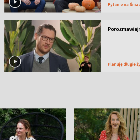
Pytanie na Śnia
Porozmawiaj
Planuję długie ż