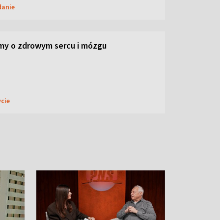
danie
my o zdrowym sercu i mózgu
ycie