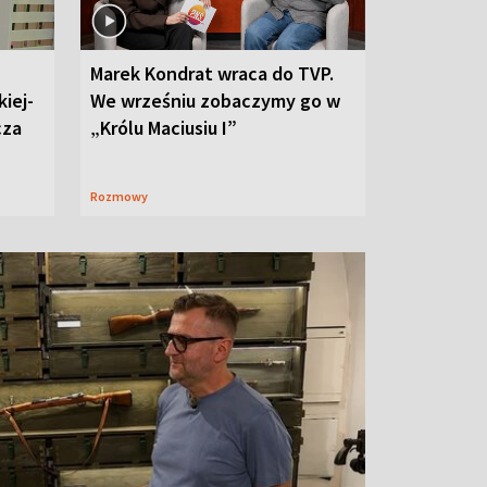
Marek Kondrat wraca do TVP.
iej-
We wrześniu zobaczymy go w
cza
„Królu Maciusiu I”
Rozmowy