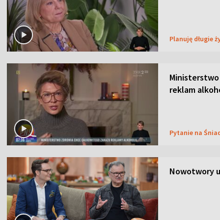
Planuję długie ż
Ministerstwo
reklam alkoh
Pytanie na Śnia
Nowotwory u