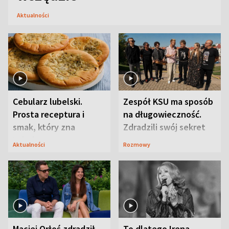
Aktualności
Cebularz lubelski.
Zespół KSU ma sposób
Prosta receptura i
na długowieczność.
smak, który zna
Zdradzili swój sekret
Lubelszczyzna
Aktualności
Rozmowy
Maciej Orłoś zdradził
To dlatego Irena