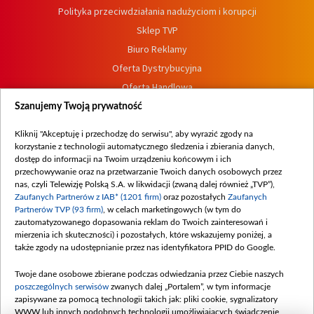
Polityka przeciwdziałania nadużyciom i korupcji
Sklep TVP
Biuro Reklamy
Oferta Dystrybucyjna
Oferta Handlowa
Dostępność
Szanujemy Twoją prywatność
Moje zgody
Kliknij "Akceptuję i przechodzę do serwisu", aby wyrazić zgody na
Procedura zgłoszeń wewnętrznych
korzystanie z technologii automatycznego śledzenia i zbierania danych,
dostęp do informacji na Twoim urządzeniu końcowym i ich
przechowywanie oraz na przetwarzanie Twoich danych osobowych przez
nas, czyli Telewizję Polską S.A. w likwidacji (zwaną dalej również „TVP”),
Zaufanych Partnerów z IAB* (1201 firm)
oraz pozostałych
Zaufanych
Partnerów TVP (93 firm)
, w celach marketingowych (w tym do
zautomatyzowanego dopasowania reklam do Twoich zainteresowań i
mierzenia ich skuteczności) i pozostałych, które wskazujemy poniżej, a
także zgody na udostępnianie przez nas identyfikatora PPID do Google.
Twoje dane osobowe zbierane podczas odwiedzania przez Ciebie naszych
poszczególnych serwisów
zwanych dalej „Portalem”, w tym informacje
zapisywane za pomocą technologii takich jak: pliki cookie, sygnalizatory
WWW lub innych podobnych technologii umożliwiających świadczenie