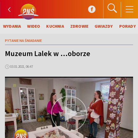
WYDANIA
WIDEO
KUCHNIA
ZDROWIE
GWIAZDY
PORADY
PYTANIE NA ŚNIADANIE
Muzeum Lalek w …oborze
03.01.2021, 06:47