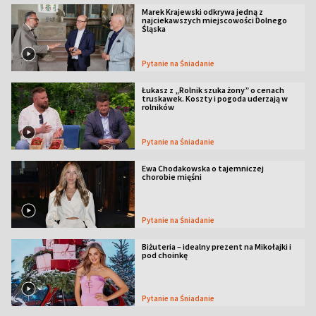
Marek Krajewski odkrywa jedną z
najciekawszych miejscowości Dolnego
Śląska
Pytanie na Śniadanie
Łukasz z „Rolnik szuka żony” o cenach
truskawek. Koszty i pogoda uderzają w
rolników
Pytanie na Śniadanie
Ewa Chodakowska o tajemniczej
chorobie mięśni
Pytanie na Śniadanie
Biżuteria – idealny prezent na Mikołajki i
pod choinkę
Pytanie na Śniadanie