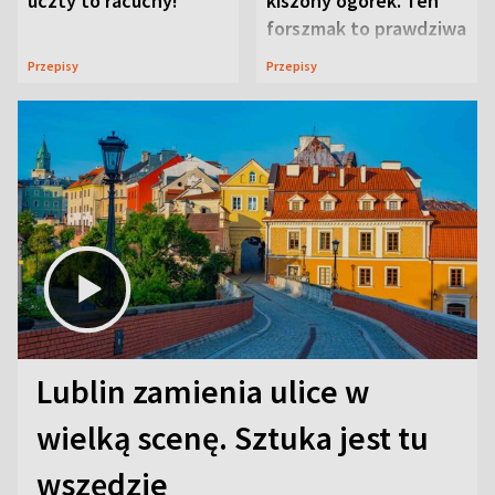
uczty to racuchy!
kiszony ogórek. Ten
forszmak to prawdziwa
uczta
Przepisy
Przepisy
Lublin zamienia ulice w
wielką scenę. Sztuka jest tu
wszędzie