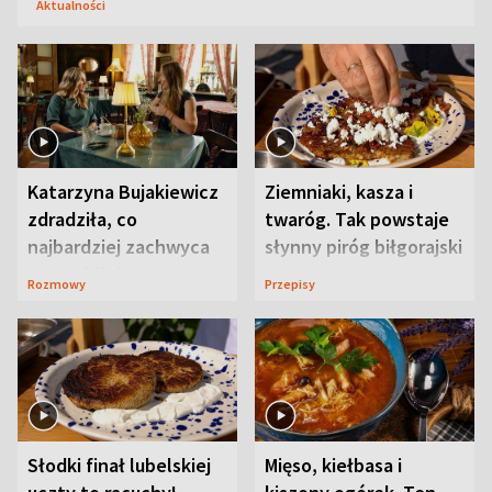
Aktualności
Katarzyna Bujakiewicz
Ziemniaki, kasza i
zdradziła, co
twaróg. Tak powstaje
najbardziej zachwyca
słynny piróg biłgorajski
ją w Lublinie
Rozmowy
Przepisy
Słodki finał lubelskiej
Mięso, kiełbasa i