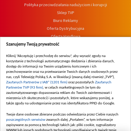
Polityka przeciwdziałania nadużyciom i korupcji
Sklep TVP
Biuro Reklamy
Oferta Dystrybucyjna
Oferta Handlowa
Dostępność
Szanujemy Twoją prywatność
Moje zgody
Kliknij "Akceptuję i przechodzę do serwisu", aby wyrazić zgody na
Procedura zgłoszeń wewnętrznych
korzystanie z technologii automatycznego śledzenia i zbierania danych,
dostęp do informacji na Twoim urządzeniu końcowym i ich
przechowywanie oraz na przetwarzanie Twoich danych osobowych przez
nas, czyli Telewizję Polską S.A. w likwidacji (zwaną dalej również „TVP”),
Zaufanych Partnerów z IAB* (1201 firm)
oraz pozostałych
Zaufanych
Partnerów TVP (93 firm)
, w celach marketingowych (w tym do
zautomatyzowanego dopasowania reklam do Twoich zainteresowań i
mierzenia ich skuteczności) i pozostałych, które wskazujemy poniżej, a
także zgody na udostępnianie przez nas identyfikatora PPID do Google.
Twoje dane osobowe zbierane podczas odwiedzania przez Ciebie naszych
poszczególnych serwisów
zwanych dalej „Portalem”, w tym informacje
zapisywane za pomocą technologii takich jak: pliki cookie, sygnalizatory
WWW lub innych podobnych technologii umożliwiających świadczenie