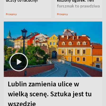
uczty to racuchy!
kiszony ogórek. Ten
forszmak to prawdziwa
uczta
Przepisy
Przepisy
Lublin zamienia ulice w
wielką scenę. Sztuka jest tu
wszędzie