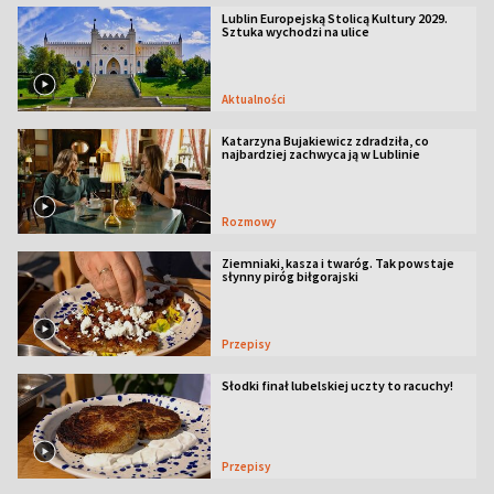
Lublin Europejską Stolicą Kultury 2029.
Sztuka wychodzi na ulice
Aktualności
Katarzyna Bujakiewicz zdradziła, co
najbardziej zachwyca ją w Lublinie
Rozmowy
Ziemniaki, kasza i twaróg. Tak powstaje
słynny piróg biłgorajski
Przepisy
Słodki finał lubelskiej uczty to racuchy!
Przepisy