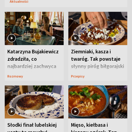
Aktualności
Katarzyna Bujakiewicz
Ziemniaki, kasza i
zdradziła, co
twaróg. Tak powstaje
najbardziej zachwyca
słynny piróg biłgorajski
ją w Lublinie
Rozmowy
Przepisy
Słodki finał lubelskiej
Mięso, kiełbasa i