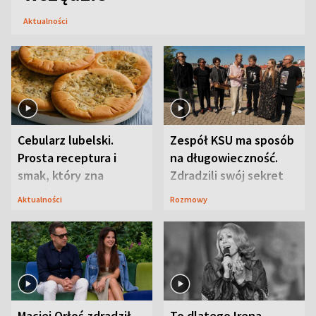
Aktualności
Cebularz lubelski.
Zespół KSU ma sposób
Prosta receptura i
na długowieczność.
smak, który zna
Zdradzili swój sekret
Lubelszczyzna
Aktualności
Rozmowy
Maciej Orłoś zdradził
To dlatego Irena