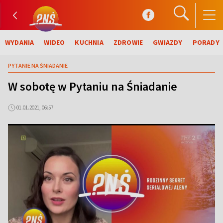
WYDANIA
WIDEO
KUCHNIA
ZDROWIE
GWIAZDY
PORADY
PYTANIE NA ŚNIADANIE
W sobotę w Pytaniu na Śniadanie
01.01.2021, 06:57