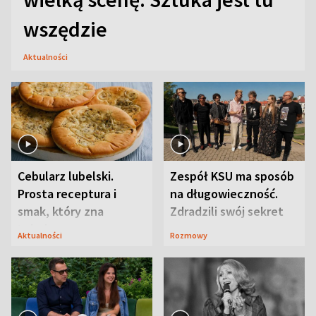
wszędzie
Aktualności
Cebularz lubelski.
Zespół KSU ma sposób
Prosta receptura i
na długowieczność.
smak, który zna
Zdradzili swój sekret
Lubelszczyzna
Aktualności
Rozmowy