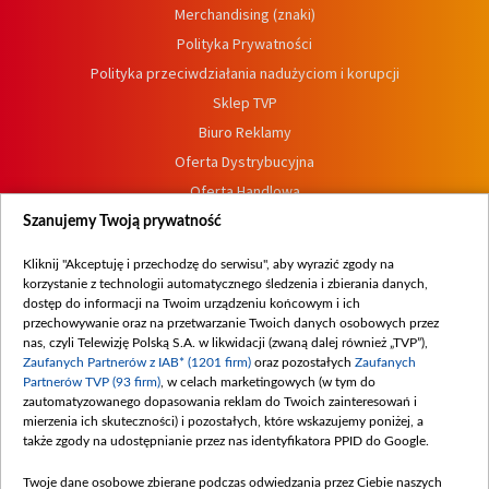
Merchandising (znaki)
Polityka Prywatności
Polityka przeciwdziałania nadużyciom i korupcji
Sklep TVP
Biuro Reklamy
Oferta Dystrybucyjna
Oferta Handlowa
Dostępność
Szanujemy Twoją prywatność
Moje zgody
Kliknij "Akceptuję i przechodzę do serwisu", aby wyrazić zgody na
Procedura zgłoszeń wewnętrznych
korzystanie z technologii automatycznego śledzenia i zbierania danych,
dostęp do informacji na Twoim urządzeniu końcowym i ich
przechowywanie oraz na przetwarzanie Twoich danych osobowych przez
nas, czyli Telewizję Polską S.A. w likwidacji (zwaną dalej również „TVP”),
Zaufanych Partnerów z IAB* (1201 firm)
oraz pozostałych
Zaufanych
Partnerów TVP (93 firm)
, w celach marketingowych (w tym do
zautomatyzowanego dopasowania reklam do Twoich zainteresowań i
mierzenia ich skuteczności) i pozostałych, które wskazujemy poniżej, a
także zgody na udostępnianie przez nas identyfikatora PPID do Google.
Twoje dane osobowe zbierane podczas odwiedzania przez Ciebie naszych