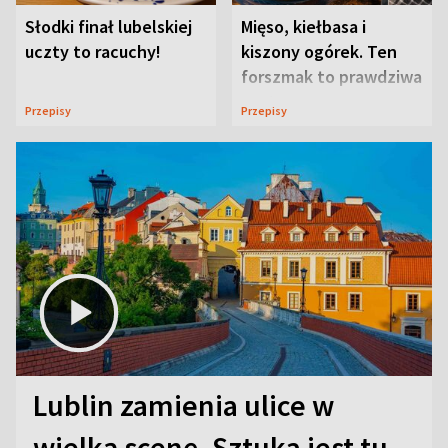
Słodki finał lubelskiej
Mięso, kiełbasa i
uczty to racuchy!
kiszony ogórek. Ten
forszmak to prawdziwa
uczta
Przepisy
Przepisy
Lublin zamienia ulice w
wielką scenę. Sztuka jest tu