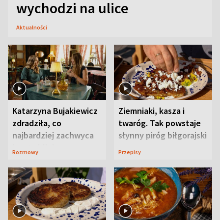
wychodzi na ulice
Aktualności
Katarzyna Bujakiewicz
Ziemniaki, kasza i
zdradziła, co
twaróg. Tak powstaje
najbardziej zachwyca
słynny piróg biłgorajski
ją w Lublinie
Rozmowy
Przepisy