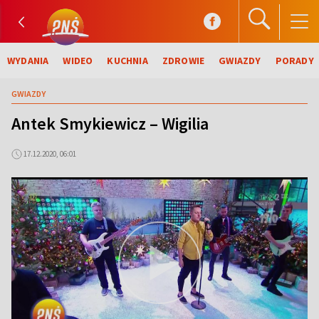
WYDANIA
WIDEO
KUCHNIA
ZDROWIE
GWIAZDY
PORADY
GWIAZDY
Antek Smykiewicz – Wigilia
17.12.2020, 06:01