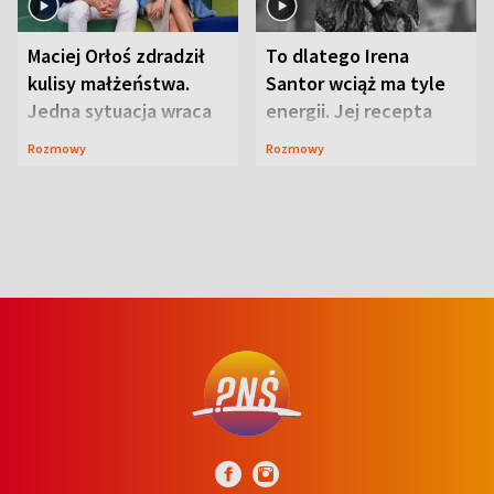
Maciej Orłoś zdradził
To dlatego Irena
kulisy małżeństwa.
Santor wciąż ma tyle
Jedna sytuacja wraca
energii. Jej recepta
jak bumerang
jest zaskakująco
Rozmowy
Rozmowy
prosta