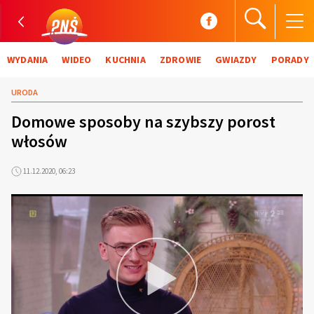
WYDANIA
WIDEO
KUCHNIA
ZDROWIE
GWIAZDY
PORADY
URODA
Domowe sposoby na szybszy porost
włosów
11.12.2020, 06:23