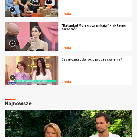
Uroda
"Ratunku! Moje usta znikają!" - jak temu
zaradzić?
Uroda
Czy można odwrócić proces siwienia?
Uroda
Najnowsze