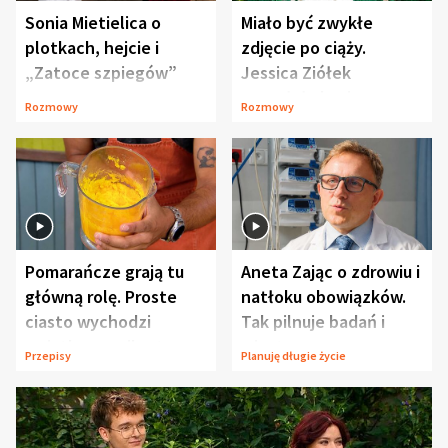
Sonia Mietielica o
Miało być zwykłe
plotkach, hejcie i
zdjęcie po ciąży.
„Zatoce szpiegów”
Jessica Ziółek
wywołała lawinę
Rozmowy
Rozmowy
komentarzy
Pomarańcze grają tu
Aneta Zając o zdrowiu i
główną rolę. Proste
natłoku obowiązków.
ciasto wychodzi
Tak pilnuje badań i
wyjątkowo wilgotne
wizyt
Przepisy
Planuję długie życie