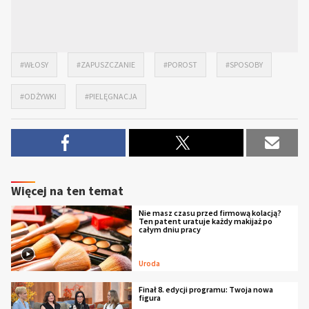
#WŁOSY
#ZAPUSZCZANIE
#POROST
#SPOSOBY
#ODŻYWKI
#PIELĘGNACJA
Więcej na ten temat
Nie masz czasu przed firmową kolacją?
Ten patent uratuje każdy makijaż po
całym dniu pracy
Uroda
Finał 8. edycji programu: Twoja nowa
figura