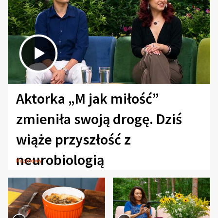
Aktorka „M jak miłość”
zmieniła swoją drogę. Dziś
wiąże przyszłość z
neurobiologią
Rozmowy