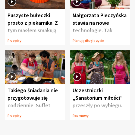
Puszyste bułeczki
Małgorzata Pieczyńska
prosto z piekarnika. Z
stawia na nowe
tym masłem smakują
technologie. Tak
jeszcze lepiej
organizuje sprawy
Przepisy
Planuję długie życie
zdrowotne
Takiego śniadania nie
Uczestniczki
przygotowuje się
„Sanatorium miłości”
codziennie. Suflet
przeszły po wybiegu.
serowy zachwyca
Te stylizacje
Przepisy
Rozmowy
smakiem
przyciągały wzrok