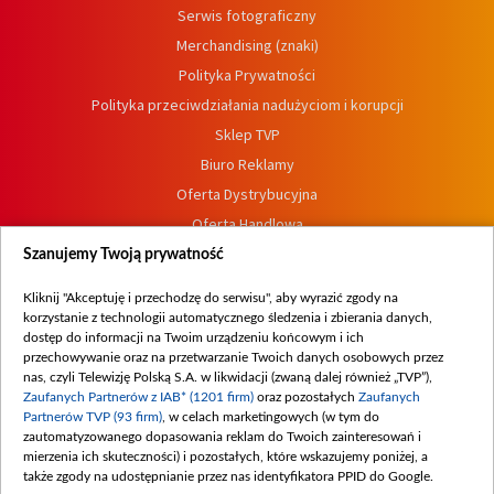
Serwis fotograficzny
Merchandising (znaki)
Polityka Prywatności
Polityka przeciwdziałania nadużyciom i korupcji
Sklep TVP
Biuro Reklamy
Oferta Dystrybucyjna
Oferta Handlowa
Dostępność
Szanujemy Twoją prywatność
Moje zgody
Kliknij "Akceptuję i przechodzę do serwisu", aby wyrazić zgody na
Procedura zgłoszeń wewnętrznych
korzystanie z technologii automatycznego śledzenia i zbierania danych,
dostęp do informacji na Twoim urządzeniu końcowym i ich
przechowywanie oraz na przetwarzanie Twoich danych osobowych przez
nas, czyli Telewizję Polską S.A. w likwidacji (zwaną dalej również „TVP”),
Zaufanych Partnerów z IAB* (1201 firm)
oraz pozostałych
Zaufanych
Partnerów TVP (93 firm)
, w celach marketingowych (w tym do
zautomatyzowanego dopasowania reklam do Twoich zainteresowań i
mierzenia ich skuteczności) i pozostałych, które wskazujemy poniżej, a
także zgody na udostępnianie przez nas identyfikatora PPID do Google.