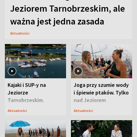
Jeziorem Tarnobrzeskim, ale
ważna jest jedna zasada
Aktualności
Kajaki i SUP-y na
Joga przy szumie wody
Jeziorze
i śpiewie ptaków. Tylko
Tarnobrzeskim.
nad Jeziorem
Przyrodnicy zwracają
Tarnobrzeskim
Aktualności
Aktualności
uwagę na coś jeszcze