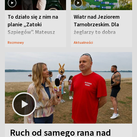
To działo się z nim na
Wiatr nad Jeziorem
planie „Zatoki
Tarnobrzeskim. Dla
Szpiegów”. Mateusz
żeglarzy to dobra
Janicki odsłonił
wiadomość
Rozmowy
Aktualności
aktorski sekret
Ruch od samego rana nad