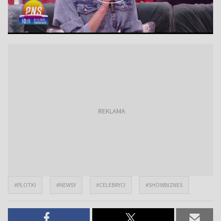
#PLOTKI
#NEWSY
#CELEBRYCI
#SHOWBIZNES