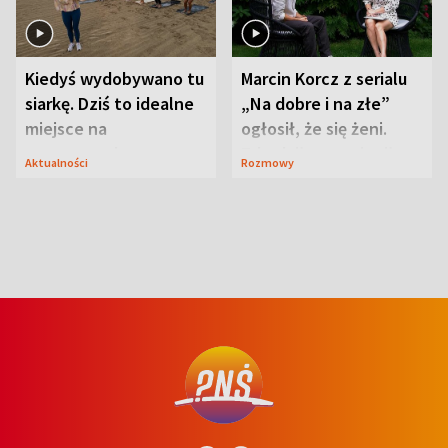
Kiedyś wydobywano tu
Marcin Korcz z serialu
siarkę. Dziś to idealne
„Na dobre i na złe”
miejsce na
ogłosił, że się żeni.
wypoczynek
Zdradził, co zmienił
Aktualności
Rozmowy
syn