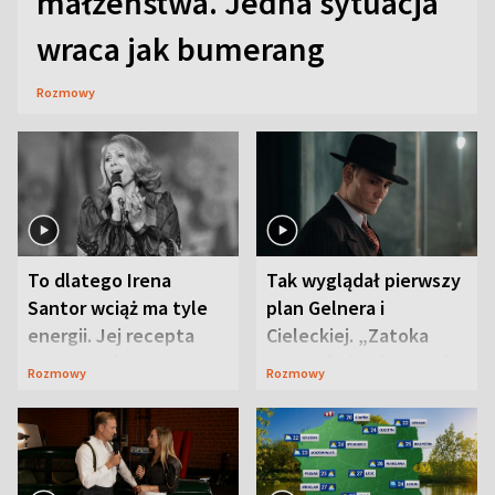
małżeństwa. Jedna sytuacja
wraca jak bumerang
Rozmowy
To dlatego Irena
Tak wyglądał pierwszy
Santor wciąż ma tyle
plan Gelnera i
energii. Jej recepta
Cieleckiej. „Zatoka
jest zaskakująco
szpiegów” od razu ich
Rozmowy
Rozmowy
prosta
zaskoczyła