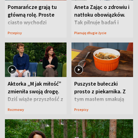
Pomarańcze grają tu
Aneta Zając o zdrowiu i
główną rolę. Proste
natłoku obowiązków.
ciasto wychodzi
Tak pilnuje badań i
wyjątkowo wilgotne
wizyt
Przepisy
Planuję długie życie
Aktorka „M jak miłość”
Puszyste bułeczki
zmieniła swoją drogę.
prosto z piekarnika. Z
Dziś wiąże przyszłość z
tym masłem smakują
neurobiologią
jeszcze lepiej
Rozmowy
Przepisy