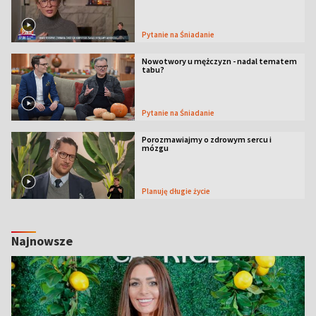
Pytanie na Śniadanie
Nowotwory u mężczyzn - nadal tematem
tabu?
Pytanie na Śniadanie
Porozmawiajmy o zdrowym sercu i
mózgu
Planuję długie życie
Najnowsze