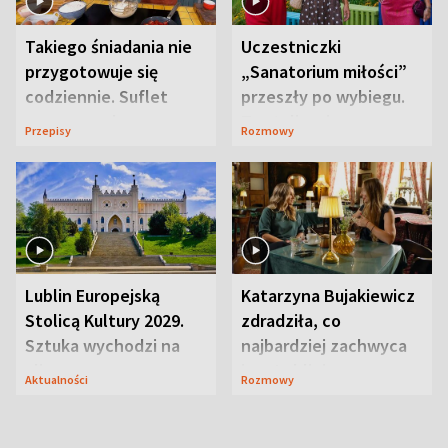
Takiego śniadania nie
Uczestniczki
przygotowuje się
„Sanatorium miłości”
codziennie. Suflet
przeszły po wybiegu.
serowy zachwyca
Te stylizacje
Przepisy
Rozmowy
smakiem
przyciągały wzrok
Lublin Europejską
Katarzyna Bujakiewicz
Stolicą Kultury 2029.
zdradziła, co
Sztuka wychodzi na
najbardziej zachwyca
ulice
ją w Lublinie
Aktualności
Rozmowy