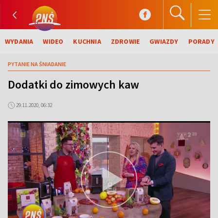
WYDANIA
WIDEO
KUCHNIA
ZDROWIE
GWIAZDY
PORADY
PYTANIE NA ŚNIADANIE
Dodatki do zimowych kaw
29.11.2020, 06:32