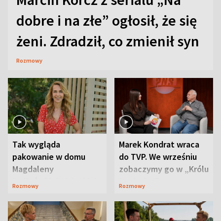
dobre i na złe” ogłosił, że się
żeni. Zdradził, co zmienił syn
Rozmowy
Tak wygląda
Marek Kondrat wraca
pakowanie w domu
do TVP. We wrześniu
Magdaleny
zobaczymy go w „Królu
Waligórskiej-Lisieckiej.
Maciusiu I”
Rozmowy
Rozmowy
Mąż nie odpuszcza