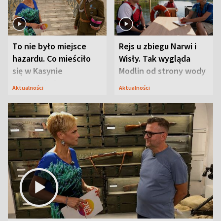
To nie było miejsce
Rejs u zbiegu Narwi i
hazardu. Co mieściło
Wisły. Tak wygląda
się w Kasynie
Modlin od strony wody
Oficerskim?
Aktualności
Aktualności