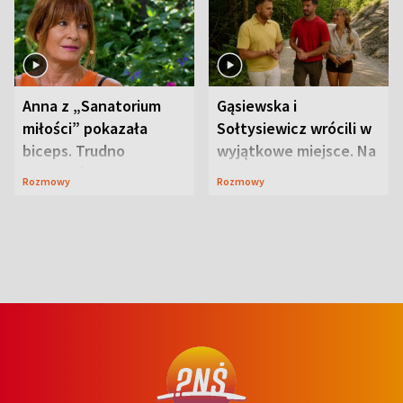
Anna z „Sanatorium
Gąsiewska i
miłości” pokazała
Sołtysiewicz wrócili w
biceps. Trudno
wyjątkowe miejsce. Na
uwierzyć, co przeszła
szlaku czekał
Rozmowy
Rozmowy
wcześniej
niedźwiedź