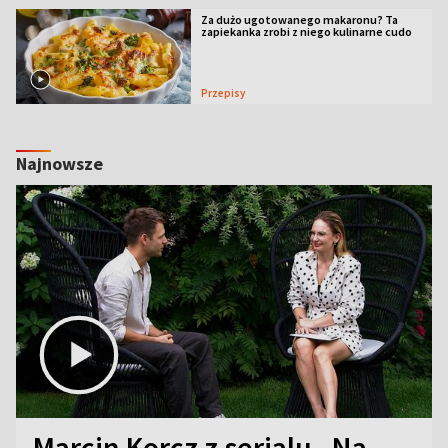
Za dużo ugotowanego makaronu? Ta
zapiekanka zrobi z niego kulinarne cudo
Przepisy
Najnowsze
Marcin Korcz z serialu „Na