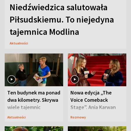
Niedźwiedzica salutowała
Piłsudskiemu. To niejedyna
tajemnica Modlina
Aktualności
Ten budynek ma ponad
Nowa edycja „The
dwa kilometry. Skrywa
Voice Comeback
wiele tajemnic
Stage”. Ania Karwan
zapowiada
Aktualności
Rozmowy
niespodzianki