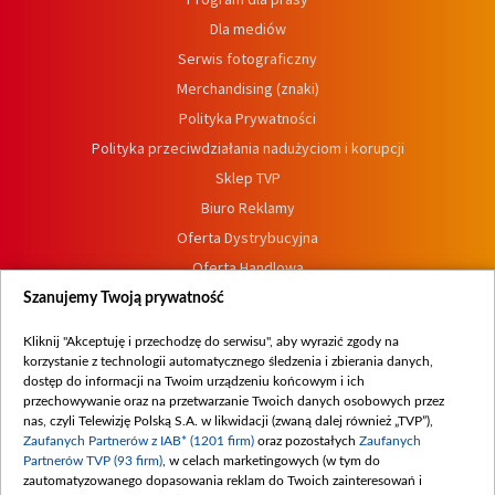
Dla mediów
Serwis fotograficzny
Merchandising (znaki)
Polityka Prywatności
Polityka przeciwdziałania nadużyciom i korupcji
Sklep TVP
Biuro Reklamy
Oferta Dystrybucyjna
Oferta Handlowa
Dostępność
Szanujemy Twoją prywatność
Moje zgody
Kliknij "Akceptuję i przechodzę do serwisu", aby wyrazić zgody na
Procedura zgłoszeń wewnętrznych
korzystanie z technologii automatycznego śledzenia i zbierania danych,
dostęp do informacji na Twoim urządzeniu końcowym i ich
przechowywanie oraz na przetwarzanie Twoich danych osobowych przez
nas, czyli Telewizję Polską S.A. w likwidacji (zwaną dalej również „TVP”),
Zaufanych Partnerów z IAB* (1201 firm)
oraz pozostałych
Zaufanych
Partnerów TVP (93 firm)
, w celach marketingowych (w tym do
zautomatyzowanego dopasowania reklam do Twoich zainteresowań i