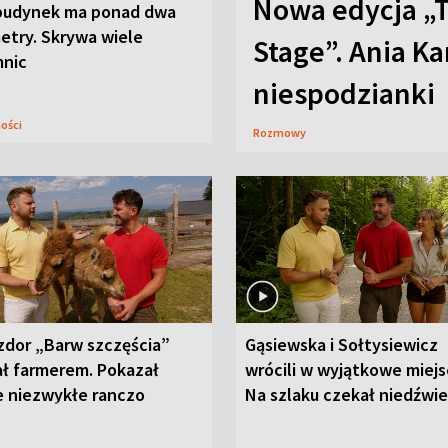
Nowa edycja „
budynek ma ponad dwa
etry. Skrywa wiele
Stage”. Ania K
mnic
niespodzianki
ności
Rozmowy
zdor „Barw szczęścia”
Gąsiewska i Sołtysiewicz
ał farmerem. Pokazał
wrócili w wyjątkowe miejs
e niezwykłe ranczo
Na szlaku czekał niedźwi