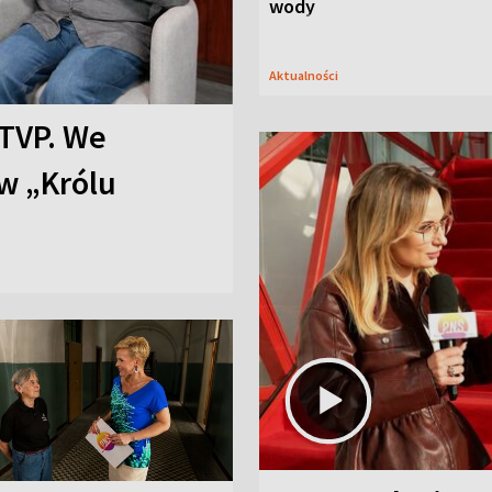
wody
Aktualności
TVP. We
w „Królu