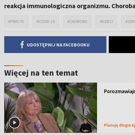
reakcja immunologiczna organizmu. Chorob
#PIMS-TS
#COVID-19
#CHOROBA
#DZIECI
#ZDR
UDOSTĘPNIJ NA FACEBOOKU
Więcej na ten temat
Porozmawiajm
Planuję długie ż