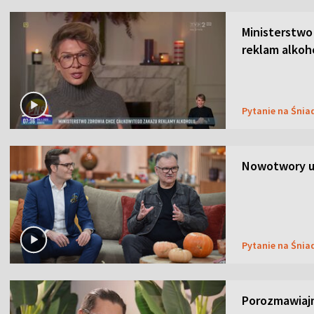
Ministerstwo
reklam alkoh
Pytanie na Śnia
Nowotwory u
Pytanie na Śnia
Porozmawiaj