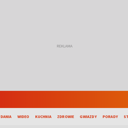
DANIA
WIDEO
KUCHNIA
ZDROWIE
GWIAZDY
PORADY
S