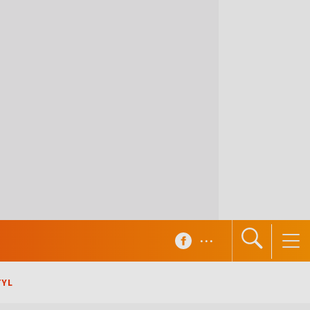
...
TYL