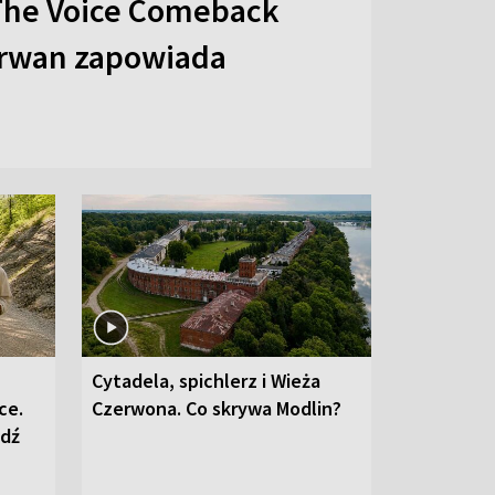
The Voice Comeback
arwan zapowiada
Cytadela, spichlerz i Wieża
ce.
Czerwona. Co skrywa Modlin?
edź