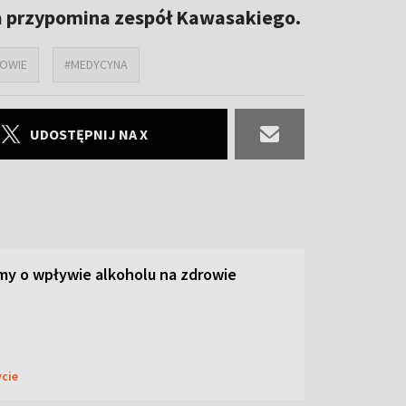
a przypomina zespół Kawasakiego.
OWIE
#MEDYCYNA
UDOSTĘPNIJ NA X
y o wpływie alkoholu na zdrowie
ycie