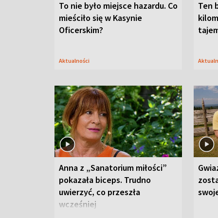
To nie było miejsce hazardu. Co
Ten 
mieściło się w Kasynie
kilom
Oficerskim?
taje
Aktualności
Aktual
Anna z „Sanatorium miłości”
Gwia
pokazała biceps. Trudno
zost
uwierzyć, co przeszła
swoj
wcześniej