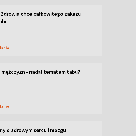
 Zdrowia chce całkowitego zakazu
olu
danie
 mężczyzn - nadal tematem tabu?
danie
my o zdrowym sercu i mózgu