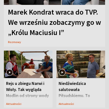
Marek Kondrat wraca do TVP.
We wrześniu zobaczymy go w
„Królu Maciusiu I”
Rozmowy
Rejs u zbiegu Narwi i
Niedźwiedzica
Wisły. Tak wygląda
salutowała
Modlin od strony wody
Piłsudskiemu. To
niejedyna tajemnica
Aktualności
Aktualności
Modlina