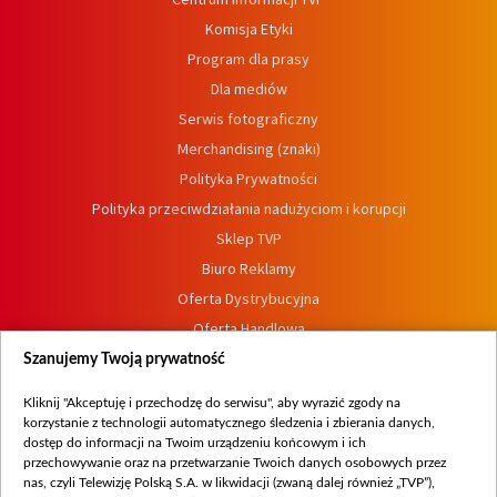
Komisja Etyki
Program dla prasy
Dla mediów
Serwis fotograficzny
Merchandising (znaki)
Polityka Prywatności
Polityka przeciwdziałania nadużyciom i korupcji
Sklep TVP
Biuro Reklamy
Oferta Dystrybucyjna
Oferta Handlowa
Dostępność
Szanujemy Twoją prywatność
Moje zgody
Kliknij "Akceptuję i przechodzę do serwisu", aby wyrazić zgody na
Procedura zgłoszeń wewnętrznych
korzystanie z technologii automatycznego śledzenia i zbierania danych,
dostęp do informacji na Twoim urządzeniu końcowym i ich
przechowywanie oraz na przetwarzanie Twoich danych osobowych przez
nas, czyli Telewizję Polską S.A. w likwidacji (zwaną dalej również „TVP”),