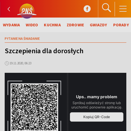
WYDANIA
WIDEO
KUCHNIA
ZDROWIE
GWIAZDY
PORADY
PYTANIE NA ŚNIADANIE
Szczepienia dla dorosłych
19.11.2020, 06:23