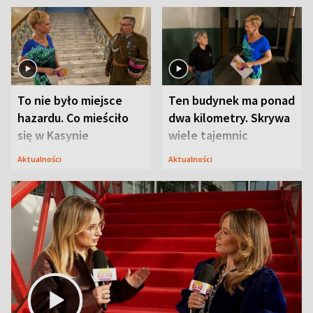
To nie było miejsce
Ten budynek ma ponad
hazardu. Co mieściło
dwa kilometry. Skrywa
się w Kasynie
wiele tajemnic
Oficerskim?
Aktualności
Aktualności