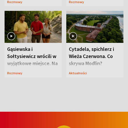
Rozmowy
Rozmowy
wcześniej
ranczo
Gąsiewska i
Cytadela, spichlerz i
Sołtysiewicz wrócili w
Wieża Czerwona. Co
wyjątkowe miejsce. Na
skrywa Modlin?
szlaku czekał
Rozmowy
Aktualności
niedźwiedź