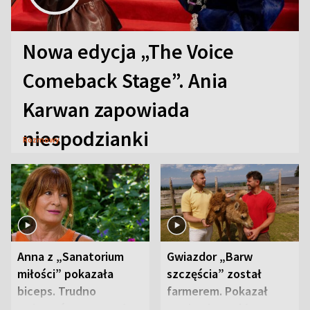
Nowa edycja „The Voice
Comeback Stage”. Ania
Karwan zapowiada
niespodzianki
Rozmowy
Anna z „Sanatorium
Gwiazdor „Barw
miłości” pokazała
szczęścia” został
biceps. Trudno
farmerem. Pokazał
uwierzyć, co przeszła
swoje niezwykłe