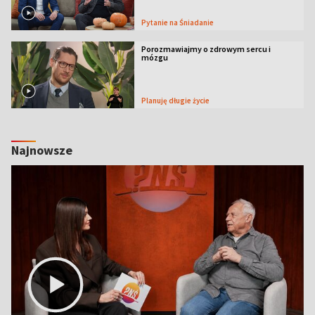
Pytanie na Śniadanie
Porozmawiajmy o zdrowym sercu i
mózgu
Planuję długie życie
Najnowsze