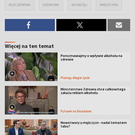
#SZCZEPIENIA
#ZDROWIE
#DOROŚLI
#MEDYCYNA
Więcej na ten temat
Porozmawiajmy o wpływie alkoholu na
zdrowie
Planuję długie życie
Ministerstwo Zdrowia chce całkowitego
zakazu reklam alkoholu
Pytanie na Śniadanie
Nowotwory u mężczyzn - nadal tematem
tabu?