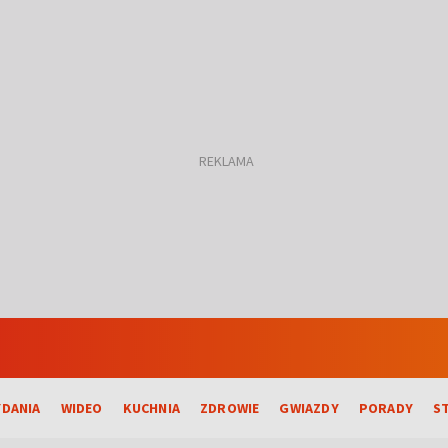
DANIA
WIDEO
KUCHNIA
ZDROWIE
GWIAZDY
PORADY
S