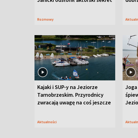
Rozmowy
Aktual
Kajaki i SUP-y na Jeziorze
Joga 
Tarnobrzeskim. Przyrodnicy
śpiew
zwracają uwagę na coś jeszcze
Jezi
Aktualności
Aktual