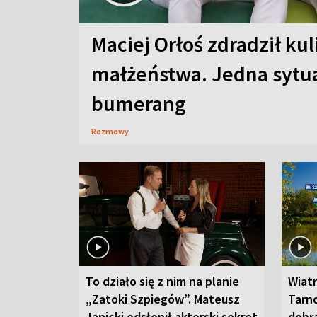
Maciej Orłoś zdradził kul
małżeństwa. Jedna sytua
bumerang
Rozmowy
To działo się z nim na planie
Wiat
„Zatoki Szpiegów”. Mateusz
Tarno
Janicki odsłonił aktorski sekret
dobr