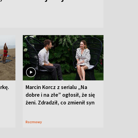
rkę.
Marcin Korcz z serialu „Na
dobre i na złe” ogłosił, że się
żeni. Zdradził, co zmienił syn
Rozmowy