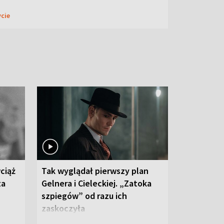
ycie
ciąż
Tak wyglądał pierwszy plan
ta
Gelnera i Cieleckiej. „Zatoka
szpiegów” od razu ich
zaskoczyła