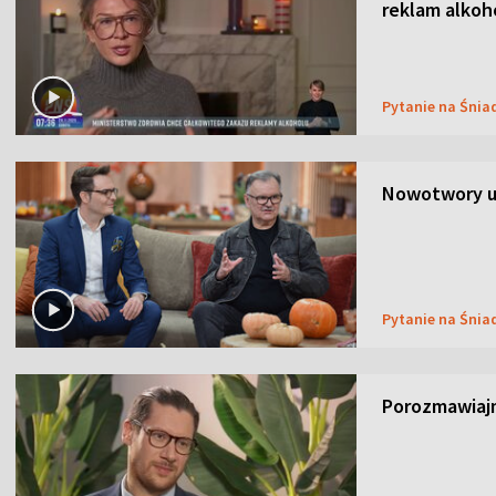
reklam alkoh
Pytanie na Śnia
Nowotwory u
Pytanie na Śnia
Porozmawiaj