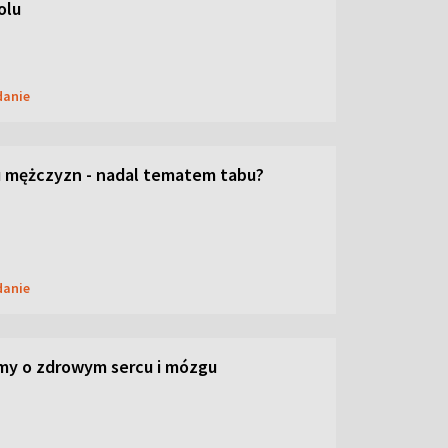
olu
danie
 mężczyzn - nadal tematem tabu?
danie
my o zdrowym sercu i mózgu