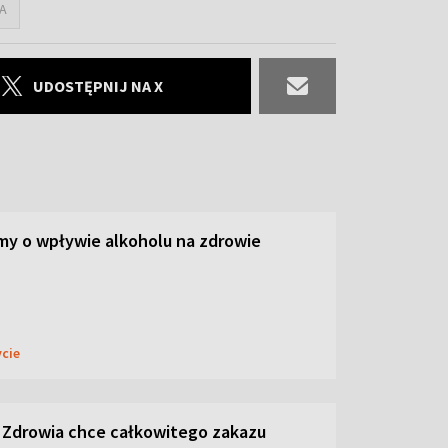
A
UDOSTĘPNIJ NA X
y o wpływie alkoholu na zdrowie
ycie
 Zdrowia chce całkowitego zakazu