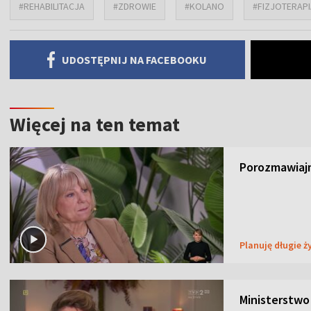
#REHABILITACJA
#ZDROWIE
#KOLANO
#FIZJOTERAPI
UDOSTĘPNIJ NA FACEBOOKU
Więcej na ten temat
Porozmawiajm
Planuję długie ż
Ministerstwo