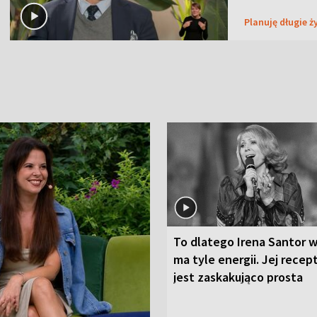
Planuję długie ż
To dlatego Irena Santor w
ma tyle energii. Jej recep
jest zaskakująco prosta