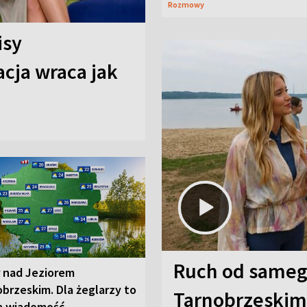
Rozmowy
isy
cja wraca jak
Ruch od sameg
r nad Jeziorem
brzeskim. Dla żeglarzy to
Tarnobrzeskim,
a wiadomość