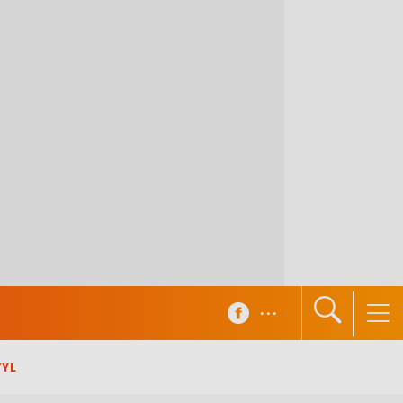
...
TYL