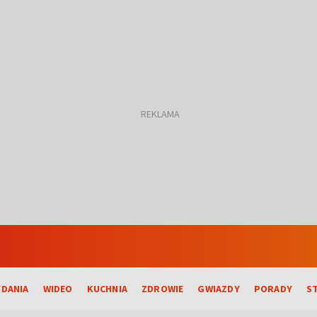
DANIA
WIDEO
KUCHNIA
ZDROWIE
GWIAZDY
PORADY
S