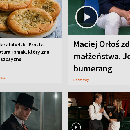
Maciej Orłoś zd
arz lubelski. Prosta
tura i smak, który zna
małżeństwa. Je
lszczyzna
bumerang
ności
Rozmowy