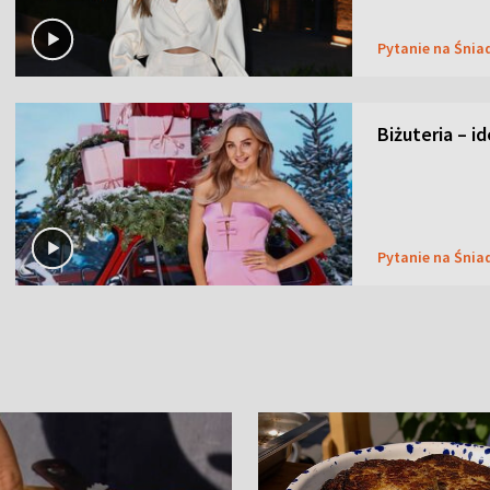
Pytanie na Śnia
Biżuteria – i
Pytanie na Śnia