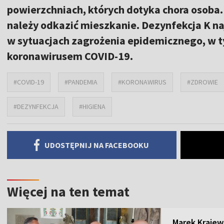
powierzchniach, których dotyka chora osoba.
należy odkazić mieszkanie. Dezynfekcja K na
w sytuacjach zagrożenia epidemicznego, w 
koronawirusem COVID-19.
#COVID-19
#PANDEMIA
#KORONAWIRUS
#ZDROWIE
#DEZYNFEKCJA
#HIGIENA
UDOSTĘPNIJ NA FACEBOOKU
Więcej na ten temat
Marek Krajew