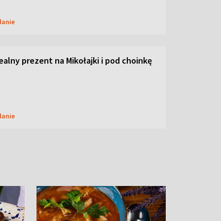
danie
dealny prezent na Mikołajki i pod choinkę
danie