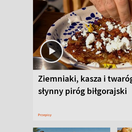
Ziemniaki, kasza i twaró
słynny piróg biłgorajski
Przepisy