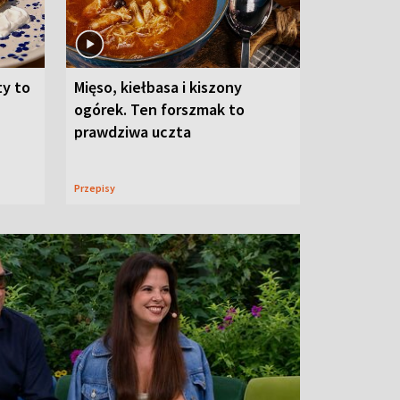
ty to
Mięso, kiełbasa i kiszony
ogórek. Ten forszmak to
prawdziwa uczta
Przepisy