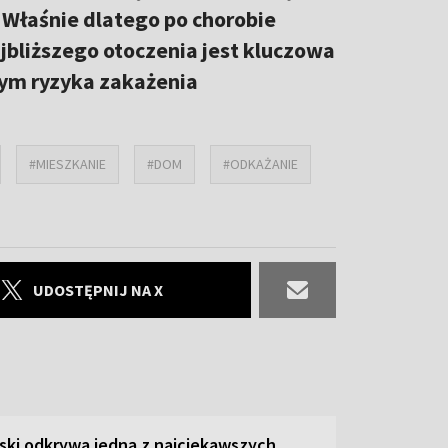
 Właśnie dlatego po chorobie
jbliższego otoczenia jest kluczowa
tym ryzyka zakażenia
#MIESZKANIE
#DOM
#ODKAŻANIE
UDOSTĘPNIJ NA X
ski odkrywa jedną z najciekawszych