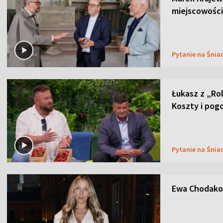
miejscowości
Pytanie na Śnia
Łukasz z „Ro
Koszty i pog
Pytanie na Śnia
Ewa Chodakow