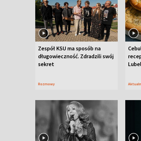
Zespół KSU ma sposób na
Cebul
długowieczność. Zdradzili swój
recep
sekret
Lube
Rozmowy
Aktual