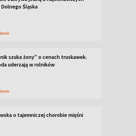
 Dolnego Śląska
danie
lnik szuka żony” o cenach truskawek.
oda uderzają w rolników
danie
ska o tajemniczej chorobie mięśni