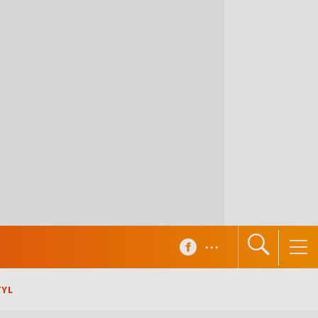
...
TYL