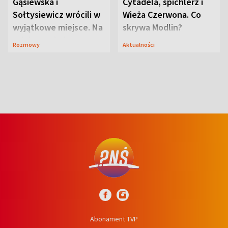
Gąsiewska i
Cytadela, spichlerz i
Sołtysiewicz wrócili w
Wieża Czerwona. Co
wyjątkowe miejsce. Na
skrywa Modlin?
szlaku czekał
Rozmowy
Aktualności
niedźwiedź
Abonament TVP