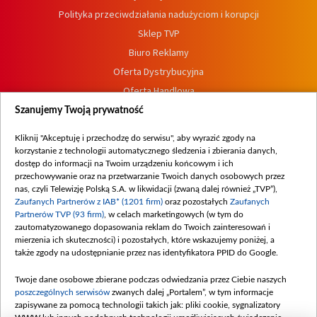
Polityka przeciwdziałania nadużyciom i korupcji
Sklep TVP
Biuro Reklamy
Oferta Dystrybucyjna
Oferta Handlowa
Dostępność
Szanujemy Twoją prywatność
Moje zgody
Kliknij "Akceptuję i przechodzę do serwisu", aby wyrazić zgody na
Procedura zgłoszeń wewnętrznych
korzystanie z technologii automatycznego śledzenia i zbierania danych,
dostęp do informacji na Twoim urządzeniu końcowym i ich
przechowywanie oraz na przetwarzanie Twoich danych osobowych przez
nas, czyli Telewizję Polską S.A. w likwidacji (zwaną dalej również „TVP”),
Zaufanych Partnerów z IAB* (1201 firm)
oraz pozostałych
Zaufanych
Partnerów TVP (93 firm)
, w celach marketingowych (w tym do
zautomatyzowanego dopasowania reklam do Twoich zainteresowań i
mierzenia ich skuteczności) i pozostałych, które wskazujemy poniżej, a
także zgody na udostępnianie przez nas identyfikatora PPID do Google.
Twoje dane osobowe zbierane podczas odwiedzania przez Ciebie naszych
poszczególnych serwisów
zwanych dalej „Portalem”, w tym informacje
zapisywane za pomocą technologii takich jak: pliki cookie, sygnalizatory