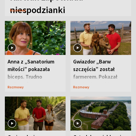
niespodzianki
Rozmowy
Anna z „Sanatorium
Gwiazdor „Barw
miłości” pokazała
szczęścia” został
biceps. Trudno
farmerem. Pokazał
uwierzyć, co przeszła
swoje niezwykłe
Rozmowy
Rozmowy
wcześniej
ranczo