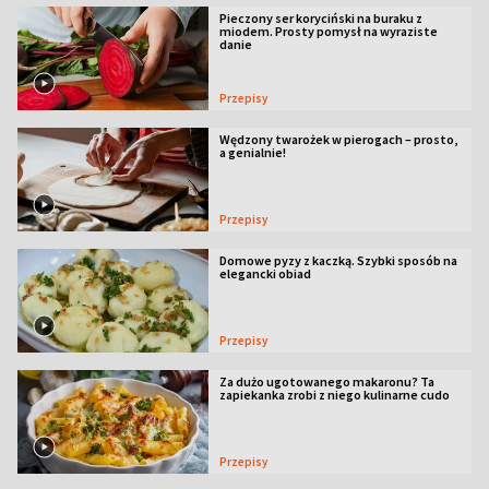
Pieczony ser koryciński na buraku z
miodem. Prosty pomysł na wyraziste
danie
Przepisy
Wędzony twarożek w pierogach – prosto,
a genialnie!
Przepisy
Domowe pyzy z kaczką. Szybki sposób na
elegancki obiad
Przepisy
Za dużo ugotowanego makaronu? Ta
zapiekanka zrobi z niego kulinarne cudo
Przepisy