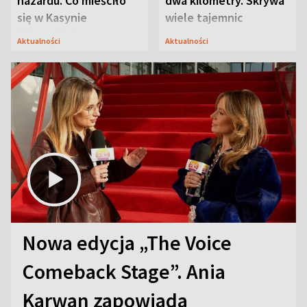
hazardu. Co mieściło
dwa kilometry. Skrywa
się w Kasynie
wiele tajemnic
Oficerskim?
Aktualności
Aktualności
Nowa edycja „The Voice
Comeback Stage”. Ania
Karwan zapowiada