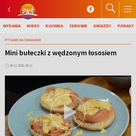
WYDANIA
WIDEO
KUCHNIA
ZDROWIE
GWIAZDY
PORADY
PYTANIE NA ŚNIADANIE
Mini bułeczki z wędzonym łososiem
08.11.2020, 06:11