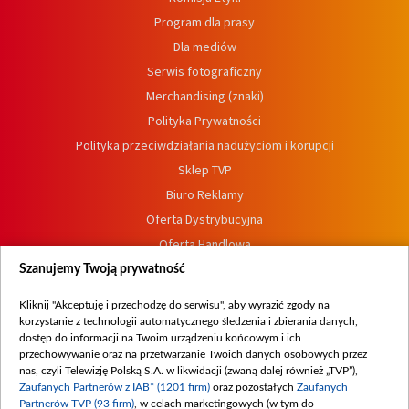
Program dla prasy
Dla mediów
Serwis fotograficzny
Merchandising (znaki)
Polityka Prywatności
Polityka przeciwdziałania nadużyciom i korupcji
Sklep TVP
Biuro Reklamy
Oferta Dystrybucyjna
Oferta Handlowa
Dostępność
Szanujemy Twoją prywatność
Moje zgody
Kliknij "Akceptuję i przechodzę do serwisu", aby wyrazić zgody na
Procedura zgłoszeń wewnętrznych
korzystanie z technologii automatycznego śledzenia i zbierania danych,
dostęp do informacji na Twoim urządzeniu końcowym i ich
przechowywanie oraz na przetwarzanie Twoich danych osobowych przez
nas, czyli Telewizję Polską S.A. w likwidacji (zwaną dalej również „TVP”),
Zaufanych Partnerów z IAB* (1201 firm)
oraz pozostałych
Zaufanych
Partnerów TVP (93 firm)
, w celach marketingowych (w tym do