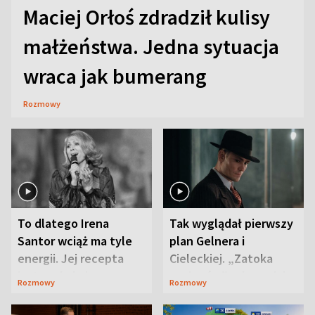
Maciej Orłoś zdradził kulisy
małżeństwa. Jedna sytuacja
wraca jak bumerang
Rozmowy
To dlatego Irena
Tak wyglądał pierwszy
Santor wciąż ma tyle
plan Gelnera i
energii. Jej recepta
Cieleckiej. „Zatoka
jest zaskakująco
szpiegów” od razu ich
Rozmowy
Rozmowy
prosta
zaskoczyła