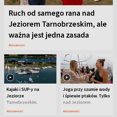
Ruch od samego rana nad
Jeziorem Tarnobrzeskim, ale
ważna jest jedna zasada
Aktualności
Kajaki i SUP-y na
Joga przy szumie wody
Jeziorze
i śpiewie ptaków. Tylko
Tarnobrzeskim.
nad Jeziorem
Przyrodnicy zwracają
Tarnobrzeskim
Aktualności
Aktualności
uwagę na coś jeszcze