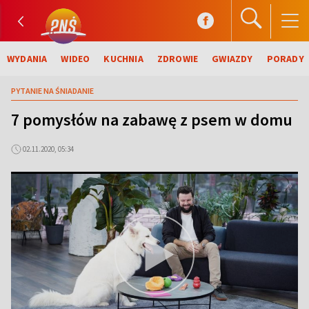
WYDANIA
WIDEO
KUCHNIA
ZDROWIE
GWIAZDY
PORADY
PYTANIE NA ŚNIADANIE
7 pomysłów na zabawę z psem w domu
02.11.2020, 05:34