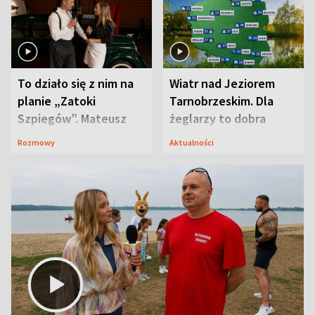
To działo się z nim na
Wiatr nad Jeziorem
planie „Zatoki
Tarnobrzeskim. Dla
Szpiegów”. Mateusz
żeglarzy to dobra
Janicki odsłonił
wiadomość
Rozmowy
Aktualności
aktorski sekret