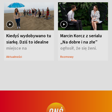
Kiedyś wydobywano tu
Marcin Korcz z serialu
siarkę. Dziś to idealne
„Na dobre i na złe”
miejsce na
ogłosił, że się żeni.
wypoczynek
Zdradził, co zmienił
Aktualności
Rozmowy
syn