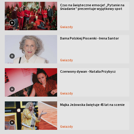
Czas na świąteczne emocje! „Pytanie na
śniadanie” prezentuje wyjątkowy spot
Gwiazdy
Dama Polskiej Piosenki - Irena Santor
Gwiazdy
Czerwony dywan - Natalia Przybysz
Gwiazdy
Majka Jeżowska świętuje 45 lat na scenie
Gwiazdy