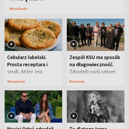
Aktualności
Cebularz lubelski.
Zespół KSU ma sposób
Prosta receptura i
na długowieczność.
smak, który zna
Zdradzili swój sekret
Lubelszczyzna
Aktualności
Rozmowy
Maciej Orłoś zdradził
To dlatego Irena