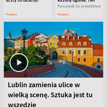
uczty to racuchy!
kiszony ogórek. Ten
forszmak to prawdziwa
uczta
Przepisy
Przepisy
Lublin zamienia ulice w
wielką scenę. Sztuka jest tu
wszędzie