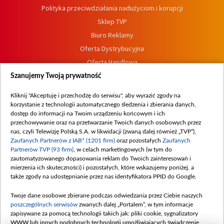
Polityka przeciwdziałania nadużyciom i korupcji
Sklep TVP
Biuro Reklamy
Oferta Dystrybucyjna
Oferta Handlowa
Dostępność
Szanujemy Twoją prywatność
Moje zgody
Kliknij "Akceptuję i przechodzę do serwisu", aby wyrazić zgody na
Procedura zgłoszeń wewnętrznych
korzystanie z technologii automatycznego śledzenia i zbierania danych,
dostęp do informacji na Twoim urządzeniu końcowym i ich
przechowywanie oraz na przetwarzanie Twoich danych osobowych przez
nas, czyli Telewizję Polską S.A. w likwidacji (zwaną dalej również „TVP”),
Zaufanych Partnerów z IAB* (1201 firm)
oraz pozostałych
Zaufanych
Partnerów TVP (93 firm)
, w celach marketingowych (w tym do
zautomatyzowanego dopasowania reklam do Twoich zainteresowań i
mierzenia ich skuteczności) i pozostałych, które wskazujemy poniżej, a
także zgody na udostępnianie przez nas identyfikatora PPID do Google.
Twoje dane osobowe zbierane podczas odwiedzania przez Ciebie naszych
poszczególnych serwisów
zwanych dalej „Portalem”, w tym informacje
zapisywane za pomocą technologii takich jak: pliki cookie, sygnalizatory
WWW lub innych podobnych technologii umożliwiających świadczenie