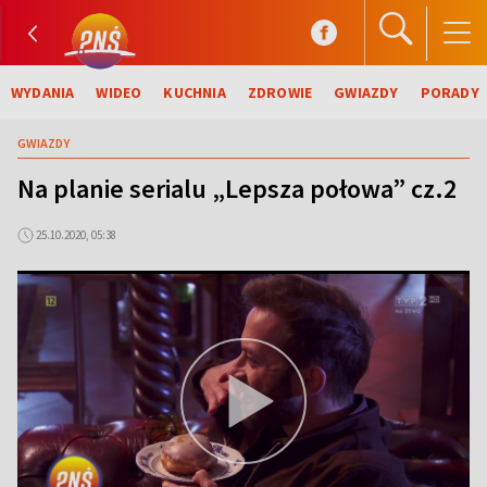
WYDANIA
WIDEO
KUCHNIA
ZDROWIE
GWIAZDY
PORADY
GWIAZDY
Na planie serialu „Lepsza połowa” cz.2
25.10.2020, 05:38