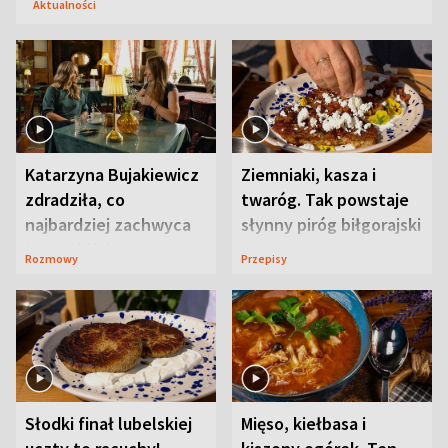
Aktualności
Katarzyna Bujakiewicz
Ziemniaki, kasza i
zdradziła, co
twaróg. Tak powstaje
najbardziej zachwyca
słynny piróg biłgorajski
ją w Lublinie
Rozmowy
Przepisy
Słodki finał lubelskiej
Mięso, kiełbasa i