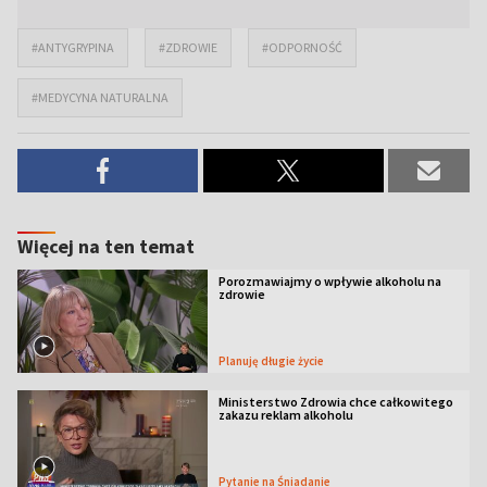
#ANTYGRYPINA
#ZDROWIE
#ODPORNOŚĆ
#MEDYCYNA NATURALNA
Więcej na ten temat
Porozmawiajmy o wpływie alkoholu na
zdrowie
Planuję długie życie
Ministerstwo Zdrowia chce całkowitego
zakazu reklam alkoholu
Pytanie na Śniadanie