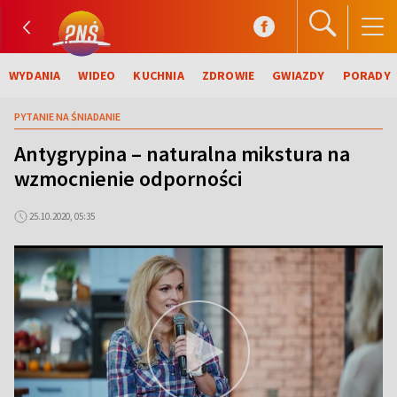
WYDANIA
WIDEO
KUCHNIA
ZDROWIE
GWIAZDY
PORADY
PYTANIE NA ŚNIADANIE
Antygrypina – naturalna mikstura na
wzmocnienie odporności
25.10.2020, 05:35