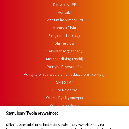
Kariera w TVP
Kontakt
Centrum informacji TVP
Komisja Etyki
Program dla prasy
Dla mediów
Serwis fotograficzny
Merchandising (znaki)
Polityka Prywatności
Polityka przeciwdziałania nadużyciom i korupcji
Sklep TVP
Biuro Reklamy
Oferta Dystrybucyjna
Oferta Handlowa
Dostępność
Szanujemy Twoją prywatność
Moje zgody
Kliknij "Akceptuję i przechodzę do serwisu", aby wyrazić zgody na
Procedura zgłoszeń wewnętrznych