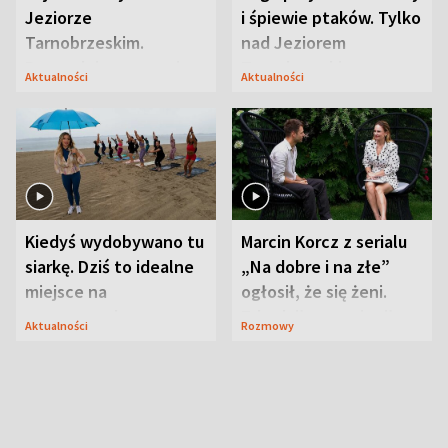
Jeziorze
i śpiewie ptaków. Tylko
Tarnobrzeskim.
nad Jeziorem
Przyrodnicy zwracają
Tarnobrzeskim
Aktualności
Aktualności
uwagę na coś jeszcze
Kiedyś wydobywano tu
Marcin Korcz z serialu
siarkę. Dziś to idealne
„Na dobre i na złe”
miejsce na
ogłosił, że się żeni.
wypoczynek
Zdradził, co zmienił
Aktualności
Rozmowy
syn