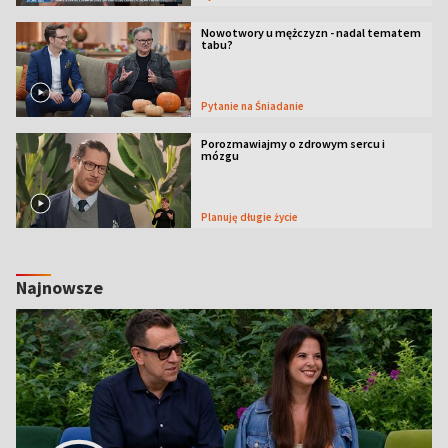
Nowotwory u mężczyzn - nadal tematem
tabu?
Pytanie na Śniadanie
Porozmawiajmy o zdrowym sercu i
mózgu
Planuję długie życie
Najnowsze