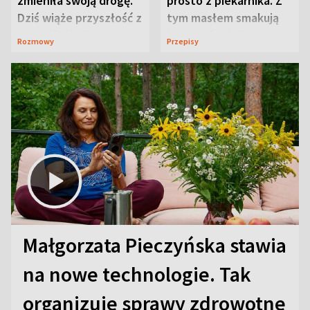
zmieniła swoją drogę.
prosto z piekarnika. Z
Dziś wiąże przyszłość z
tym masłem smakują
neurobiologią
jeszcze lepiej
Rozmowy
Przepisy
Małgorzata Pieczyńska stawia
na nowe technologie. Tak
organizuje sprawy zdrowotne