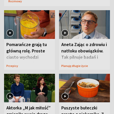
Rozmowy
Pomarańcze grają tu
Aneta Zając o zdrowiu i
główną rolę. Proste
natłoku obowiązków.
ciasto wychodzi
Tak pilnuje badań i
wyjątkowo wilgotne
wizyt
Przepisy
Planuję długie życie
Aktorka „M jak miłość”
Puszyste bułeczki