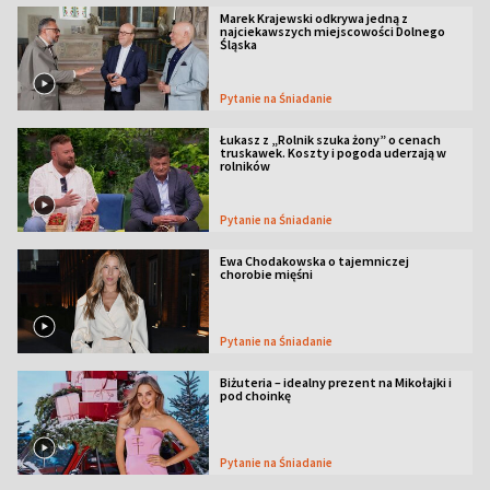
Marek Krajewski odkrywa jedną z
najciekawszych miejscowości Dolnego
Śląska
Pytanie na Śniadanie
Łukasz z „Rolnik szuka żony” o cenach
truskawek. Koszty i pogoda uderzają w
rolników
Pytanie na Śniadanie
Ewa Chodakowska o tajemniczej
chorobie mięśni
Pytanie na Śniadanie
Biżuteria – idealny prezent na Mikołajki i
pod choinkę
Pytanie na Śniadanie