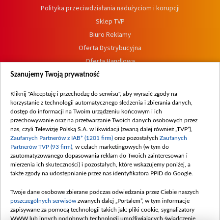
Polityka przeciwdziałania nadużyciom i korupcji
Sklep TVP
Biuro Reklamy
Oferta Dystrybucyjna
Oferta Handlowa
Dostępność
Szanujemy Twoją prywatność
Moje zgody
Kliknij "Akceptuję i przechodzę do serwisu", aby wyrazić zgody na
Procedura zgłoszeń wewnętrznych
korzystanie z technologii automatycznego śledzenia i zbierania danych,
dostęp do informacji na Twoim urządzeniu końcowym i ich
przechowywanie oraz na przetwarzanie Twoich danych osobowych przez
nas, czyli Telewizję Polską S.A. w likwidacji (zwaną dalej również „TVP”),
Zaufanych Partnerów z IAB* (1201 firm)
oraz pozostałych
Zaufanych
Partnerów TVP (93 firm)
, w celach marketingowych (w tym do
zautomatyzowanego dopasowania reklam do Twoich zainteresowań i
mierzenia ich skuteczności) i pozostałych, które wskazujemy poniżej, a
także zgody na udostępnianie przez nas identyfikatora PPID do Google.
Twoje dane osobowe zbierane podczas odwiedzania przez Ciebie naszych
poszczególnych serwisów
zwanych dalej „Portalem”, w tym informacje
zapisywane za pomocą technologii takich jak: pliki cookie, sygnalizatory
WWW lub innych podobnych technologii umożliwiających świadczenie