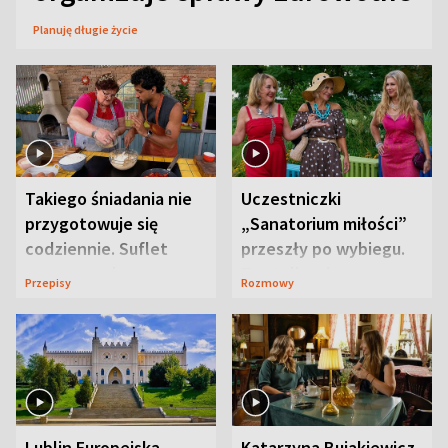
Planuję długie życie
Takiego śniadania nie
Uczestniczki
przygotowuje się
„Sanatorium miłości”
codziennie. Suflet
przeszły po wybiegu.
serowy zachwyca
Te stylizacje
Przepisy
Rozmowy
smakiem
przyciągały wzrok
Lublin Europejską
Katarzyna Bujakiewicz