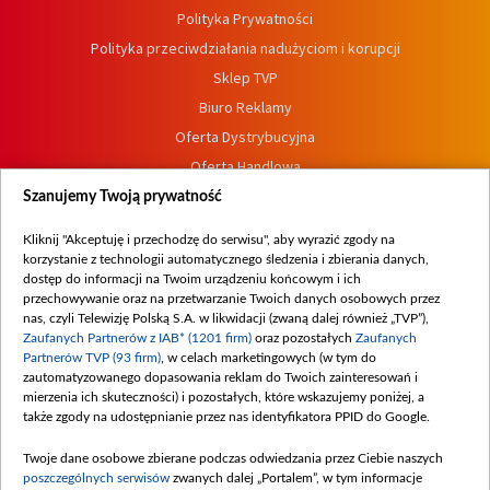
Polityka Prywatności
Polityka przeciwdziałania nadużyciom i korupcji
Sklep TVP
Biuro Reklamy
Oferta Dystrybucyjna
Oferta Handlowa
Dostępność
Szanujemy Twoją prywatność
Moje zgody
Kliknij "Akceptuję i przechodzę do serwisu", aby wyrazić zgody na
Procedura zgłoszeń wewnętrznych
korzystanie z technologii automatycznego śledzenia i zbierania danych,
dostęp do informacji na Twoim urządzeniu końcowym i ich
przechowywanie oraz na przetwarzanie Twoich danych osobowych przez
nas, czyli Telewizję Polską S.A. w likwidacji (zwaną dalej również „TVP”),
Zaufanych Partnerów z IAB* (1201 firm)
oraz pozostałych
Zaufanych
Partnerów TVP (93 firm)
, w celach marketingowych (w tym do
zautomatyzowanego dopasowania reklam do Twoich zainteresowań i
mierzenia ich skuteczności) i pozostałych, które wskazujemy poniżej, a
także zgody na udostępnianie przez nas identyfikatora PPID do Google.
Twoje dane osobowe zbierane podczas odwiedzania przez Ciebie naszych
poszczególnych serwisów
zwanych dalej „Portalem”, w tym informacje