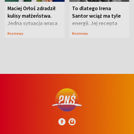
Maciej Orłoś zdradził
To dlatego Irena
kulisy małżeństwa.
Santor wciąż ma tyle
Jedna sytuacja wraca
energii. Jej recepta
jak bumerang
jest zaskakująco
Rozmowy
Rozmowy
prosta