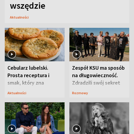
wszędzie
Aktualności
Cebularz lubelski.
Zespół KSU ma sposób
Prosta receptura i
na długowieczność.
smak, który zna
Zdradzili swój sekret
Lubelszczyzna
Aktualności
Rozmowy