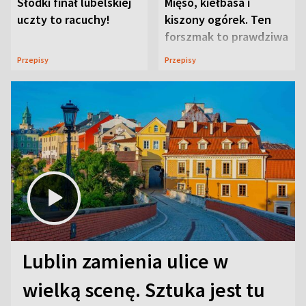
Słodki finał lubelskiej
Mięso, kiełbasa i
uczty to racuchy!
kiszony ogórek. Ten
forszmak to prawdziwa
uczta
Przepisy
Przepisy
Lublin zamienia ulice w
wielką scenę. Sztuka jest tu