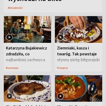
Aktualności
Katarzyna Bujakiewicz
Ziemniaki, kasza i
zdradziła, co
twaróg. Tak powstaje
najbardziej zachwyca
słynny piróg biłgorajski
ją w Lublinie
Rozmowy
Przepisy