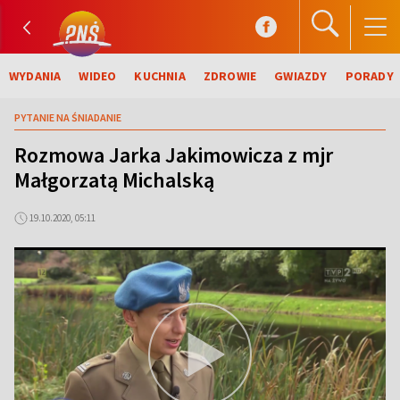
WYDANIA
WIDEO
KUCHNIA
ZDROWIE
GWIAZDY
PORADY
PYTANIE NA ŚNIADANIE
Rozmowa Jarka Jakimowicza z mjr
Małgorzatą Michalską
19.10.2020, 05:11