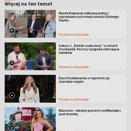
Więcej na ten temat
Marek Krajewski odkrywa jedną z
najciekawszych miejscowości Dolnego
Śląska
Pytanie na Śniadanie
Łukasz z „Rolnik szuka żony” o cenach
truskawek. Koszty i pogoda uderzają w
rolników
Pytanie na Śniadanie
Ewa Chodakowska o tajemniczej
chorobie mięśni
Pytanie na Śniadanie
Biżuteria – idealny prezent na Mikołajki i
pod choinkę