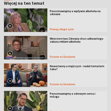
Więcej na ten temat
Porozmawiajmy o wpływie alkoholu na
zdrowie
Planuję długie życie
Ministerstwo Zdrowia chce całkowitego
zakazu reklam alkoholu
Pytanie na Śniadanie
Nowotwory u mężczyzn - nadal tematem
tabu?
Pytanie na Śniadanie
Porozmawiajmy o zdrowym sercu i
mózgu