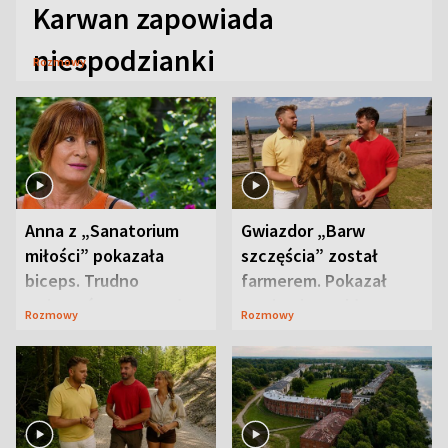
Karwan zapowiada
niespodzianki
Rozmowy
Anna z „Sanatorium
Gwiazdor „Barw
miłości” pokazała
szczęścia” został
biceps. Trudno
farmerem. Pokazał
uwierzyć, co przeszła
swoje niezwykłe
Rozmowy
Rozmowy
wcześniej
ranczo