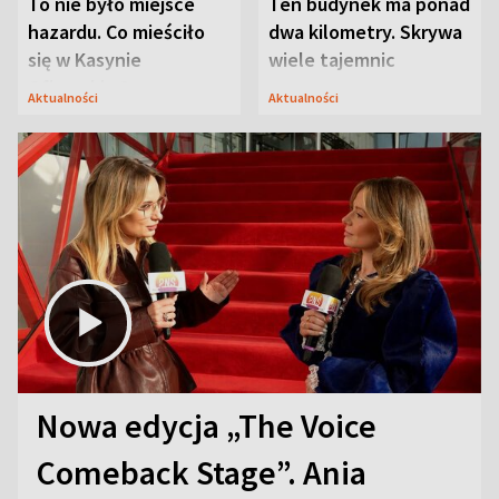
To nie było miejsce
Ten budynek ma ponad
hazardu. Co mieściło
dwa kilometry. Skrywa
się w Kasynie
wiele tajemnic
Oficerskim?
Aktualności
Aktualności
Nowa edycja „The Voice
Comeback Stage”. Ania