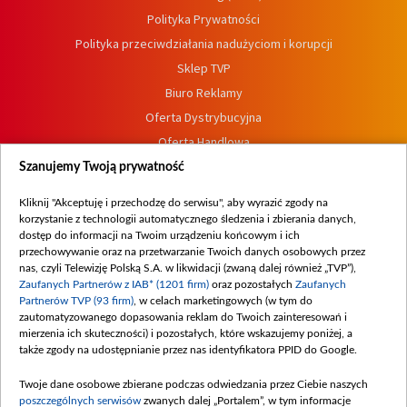
Polityka Prywatności
Polityka przeciwdziałania nadużyciom i korupcji
Sklep TVP
Biuro Reklamy
Oferta Dystrybucyjna
Oferta Handlowa
Dostępność
Szanujemy Twoją prywatność
Moje zgody
Kliknij "Akceptuję i przechodzę do serwisu", aby wyrazić zgody na
Procedura zgłoszeń wewnętrznych
korzystanie z technologii automatycznego śledzenia i zbierania danych,
dostęp do informacji na Twoim urządzeniu końcowym i ich
przechowywanie oraz na przetwarzanie Twoich danych osobowych przez
nas, czyli Telewizję Polską S.A. w likwidacji (zwaną dalej również „TVP”),
Zaufanych Partnerów z IAB* (1201 firm)
oraz pozostałych
Zaufanych
Partnerów TVP (93 firm)
, w celach marketingowych (w tym do
zautomatyzowanego dopasowania reklam do Twoich zainteresowań i
mierzenia ich skuteczności) i pozostałych, które wskazujemy poniżej, a
także zgody na udostępnianie przez nas identyfikatora PPID do Google.
Twoje dane osobowe zbierane podczas odwiedzania przez Ciebie naszych
poszczególnych serwisów
zwanych dalej „Portalem”, w tym informacje