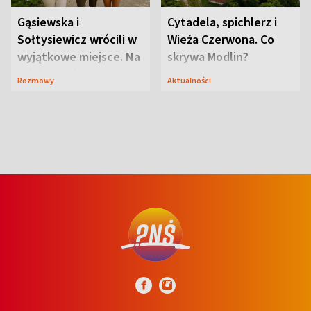
Gąsiewska i
Cytadela, spichlerz i
Sołtysiewicz wrócili w
Wieża Czerwona. Co
wyjątkowe miejsce. Na
skrywa Modlin?
szlaku czekał
Rozmowy
Aktualności
niedźwiedź