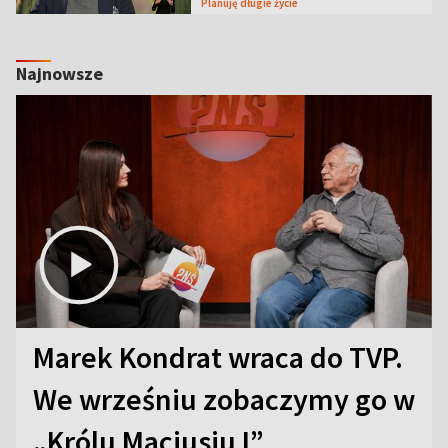
Planuję długie życie
Najnowsze
Marek Kondrat wraca do TVP.
We wrześniu zobaczymy go w
„Królu Maciusiu I”