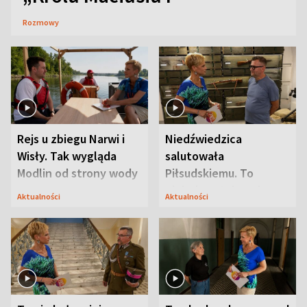
Rozmowy
Rejs u zbiegu Narwi i
Niedźwiedzica
Wisły. Tak wygląda
salutowała
Modlin od strony wody
Piłsudskiemu. To
niejedyna tajemnica
Aktualności
Aktualności
Modlina