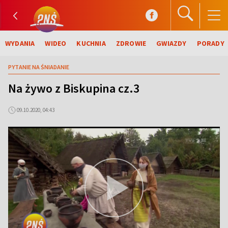
WYDANIA
WIDEO
KUCHNIA
ZDROWIE
GWIAZDY
PORADY
PYTANIE NA ŚNIADANIE
Na żywo z Biskupina cz.3
09.10.2020, 04:43