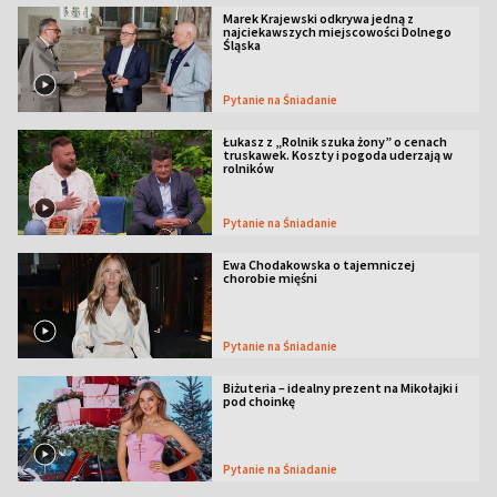
Marek Krajewski odkrywa jedną z
najciekawszych miejscowości Dolnego
Śląska
Pytanie na Śniadanie
Łukasz z „Rolnik szuka żony” o cenach
truskawek. Koszty i pogoda uderzają w
rolników
Pytanie na Śniadanie
Ewa Chodakowska o tajemniczej
chorobie mięśni
Pytanie na Śniadanie
Biżuteria – idealny prezent na Mikołajki i
pod choinkę
Pytanie na Śniadanie