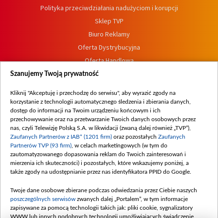
Polityka przeciwdziałania nadużyciom i korupcji
Sklep TVP
Biuro Reklamy
Oferta Dystrybucyjna
Oferta Handlowa
Dostępność
Szanujemy Twoją prywatność
Moje zgody
Kliknij "Akceptuję i przechodzę do serwisu", aby wyrazić zgody na
Procedura zgłoszeń wewnętrznych
korzystanie z technologii automatycznego śledzenia i zbierania danych,
dostęp do informacji na Twoim urządzeniu końcowym i ich
przechowywanie oraz na przetwarzanie Twoich danych osobowych przez
nas, czyli Telewizję Polską S.A. w likwidacji (zwaną dalej również „TVP”),
Zaufanych Partnerów z IAB* (1201 firm)
oraz pozostałych
Zaufanych
Partnerów TVP (93 firm)
, w celach marketingowych (w tym do
zautomatyzowanego dopasowania reklam do Twoich zainteresowań i
mierzenia ich skuteczności) i pozostałych, które wskazujemy poniżej, a
także zgody na udostępnianie przez nas identyfikatora PPID do Google.
Twoje dane osobowe zbierane podczas odwiedzania przez Ciebie naszych
poszczególnych serwisów
zwanych dalej „Portalem”, w tym informacje
zapisywane za pomocą technologii takich jak: pliki cookie, sygnalizatory
WWW lub innych podobnych technologii umożliwiających świadczenie