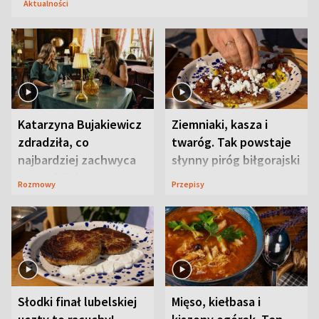
Aktualności
Katarzyna Bujakiewicz
Ziemniaki, kasza i
zdradziła, co
twaróg. Tak powstaje
najbardziej zachwyca
słynny piróg biłgorajski
ją w Lublinie
Rozmowy
Przepisy
Słodki finał lubelskiej
Mięso, kiełbasa i