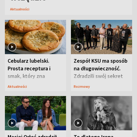
Aktualności
Cebularz lubelski.
Zespół KSU ma sposób
Prosta receptura i
na długowieczność.
smak, który zna
Zdradzili swój sekret
Lubelszczyzna
Aktualności
Rozmowy
Maciej Orłoś zdradził
To dlatego Irena