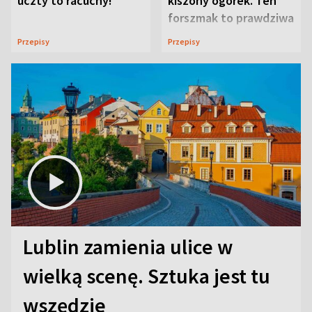
uczty to racuchy!
kiszony ogórek. Ten
forszmak to prawdziwa
uczta
Przepisy
Przepisy
Lublin zamienia ulice w
wielką scenę. Sztuka jest tu
wszędzie