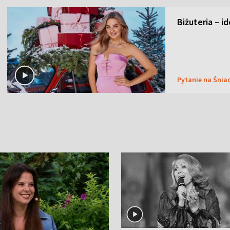
Biżuteria – i
Pytanie na Śnia