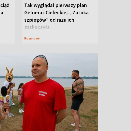
ciąż
Tak wyglądał pierwszy plan
ta
Gelnera i Cieleckiej. „Zatoka
szpiegów” od razu ich
zaskoczyła
Rozmowy