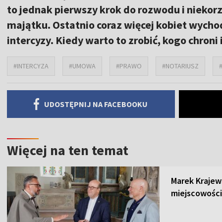
to jednak pierwszy krok do rozwodu i niekor
majątku. Ostatnio coraz więcej kobiet wychod
intercyzy. Kiedy warto to zrobić, kogo chroni
#INTERCYZA
#UMOWA
#PRAWO
#NOTARIUSZ
UDOSTĘPNIJ NA FACEBOOKU
Więcej na ten temat
Marek Krajew
miejscowości