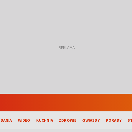
DANIA
WIDEO
KUCHNIA
ZDROWIE
GWIAZDY
PORADY
S