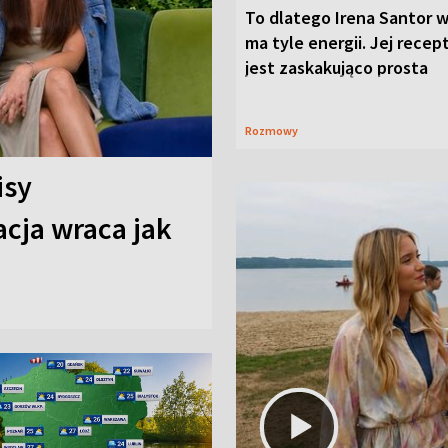
To dlatego Irena Santor w
ma tyle energii. Jej recep
jest zaskakująco prosta
Rozmowy
isy
cja wraca jak