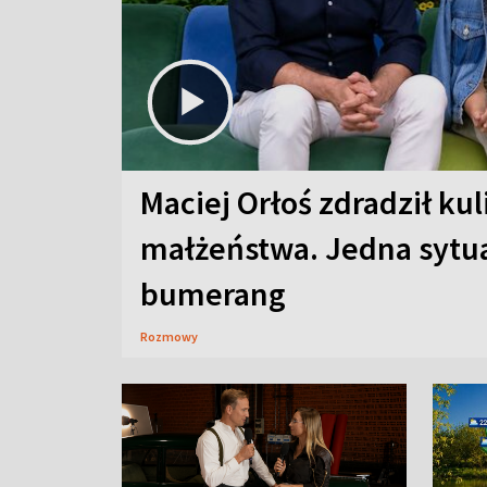
Maciej Orłoś zdradził kul
małżeństwa. Jedna sytua
bumerang
Rozmowy