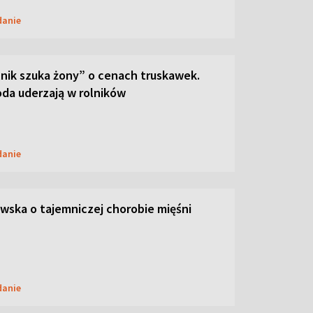
danie
lnik szuka żony” o cenach truskawek.
oda uderzają w rolników
danie
ska o tajemniczej chorobie mięśni
danie