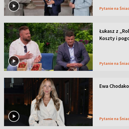
Pytanie na Śnia
Łukasz z „Ro
Koszty i pog
Pytanie na Śnia
Ewa Chodakow
Pytanie na Śnia