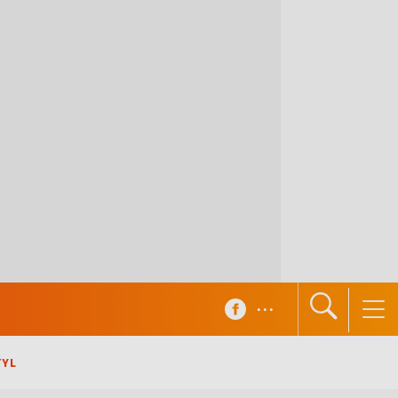
...
TYL