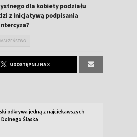
zystnego dla kobiety podziału
zi z inicjatywą podpisania
 intercyza?
#MAŁŻEŃSTWO
UDOSTĘPNIJ NA X
ski odkrywa jedną z najciekawszych
 Dolnego Śląska