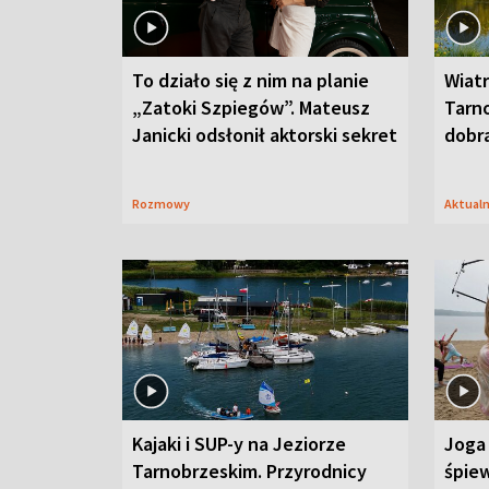
To działo się z nim na planie
Wiat
„Zatoki Szpiegów”. Mateusz
Tarno
Janicki odsłonił aktorski sekret
dobr
Rozmowy
Aktual
Kajaki i SUP-y na Jeziorze
Joga 
Tarnobrzeskim. Przyrodnicy
śpiew