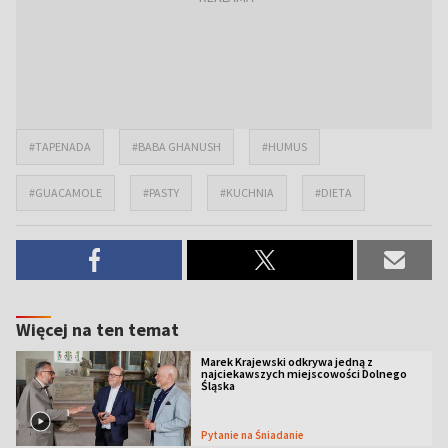
#TAPENADA
#BABA GHANUSH
#HUMUS
#GUACAMOLE
#PASTY
#KUCHNIA
#DIETA
Więcej na ten temat
Marek Krajewski odkrywa jedną z
najciekawszych miejscowości Dolnego
Śląska
Pytanie na Śniadanie