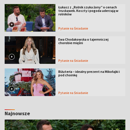
Łukasz z „Rolnik szuka żony” o cenach
truskawek. Koszty i pogoda uderzają w
rolników
Pytanie na Śniadanie
Ewa Chodakowska o tajemniczej
chorobie mięśni
Pytanie na Śniadanie
Biżuteria – idealny prezent na Mikołajki i
pod choinkę
Pytanie na Śniadanie
Najnowsze