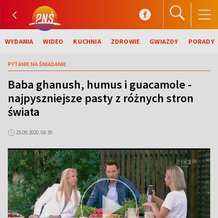
WYDANIA
WIDEO
KUCHNIA
ZDROWIE
GWIAZDY
PORADY
PYTANIE NA ŚNIADANIE
Baba ghanush, humus i guacamole -
najpyszniejsze pasty z różnych stron
świata
25.09.2020, 04:39