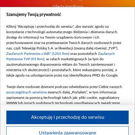
Oferta Handlowa
Dostępność
Szanujemy Twoją prywatność
Moje zgody
Kliknij "Akceptuję i przechodzę do serwisu", aby wyrazić zgody na
Procedura zgłoszeń wewnętrznych
korzystanie z technologii automatycznego śledzenia i zbierania danych,
dostęp do informacji na Twoim urządzeniu końcowym i ich
przechowywanie oraz na przetwarzanie Twoich danych osobowych przez
nas, czyli Telewizję Polską S.A. w likwidacji (zwaną dalej również „TVP”),
Zaufanych Partnerów z IAB* (1201 firm)
oraz pozostałych
Zaufanych
Partnerów TVP (93 firm)
, w celach marketingowych (w tym do
zautomatyzowanego dopasowania reklam do Twoich zainteresowań i
mierzenia ich skuteczności) i pozostałych, które wskazujemy poniżej, a
także zgody na udostępnianie przez nas identyfikatora PPID do Google.
Twoje dane osobowe zbierane podczas odwiedzania przez Ciebie naszych
poszczególnych serwisów
zwanych dalej „Portalem”, w tym informacje
zapisywane za pomocą technologii takich jak: pliki cookie, sygnalizatory
WWW lub innych podobnych technologii umożliwiających świadczenie
dopasowanych i bezpiecznych usług, personalizację treści oraz reklam,
udostępnianie funkcji mediów społecznościowych oraz analizowanie ruchu
Akceptuję i przechodzę do serwisu
w Internecie.
Twoje dane osobowe zbierane podczas odwiedzania przez Ciebie
Ustawienia zaawansowane