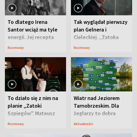
To dlatego Irena
Tak wyglądał pierwszy
Santor wciąż ma tyle
plan Gelnera i
energii. Jej recepta
Cieleckiej. „Zatoka
jest zaskakująco
szpiegów” od razu ich
Rozmowy
Rozmowy
prosta
zaskoczyła
To działo się z nim na
Wiatr nad Jeziorem
planie „Zatoki
Tarnobrzeskim. Dla
Szpiegów”. Mateusz
żeglarzy to dobra
Janicki odsłonił
wiadomość
Rozmowy
Aktualności
aktorski sekret