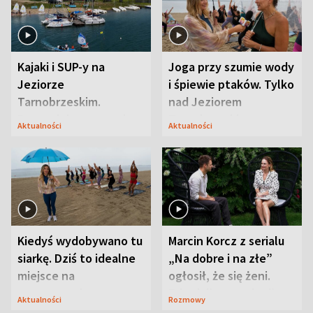
Kajaki i SUP-y na
Joga przy szumie wody
Jeziorze
i śpiewie ptaków. Tylko
Tarnobrzeskim.
nad Jeziorem
Przyrodnicy zwracają
Tarnobrzeskim
Aktualności
Aktualności
uwagę na coś jeszcze
Kiedyś wydobywano tu
Marcin Korcz z serialu
siarkę. Dziś to idealne
„Na dobre i na złe”
miejsce na
ogłosił, że się żeni.
wypoczynek
Zdradził, co zmienił
Aktualności
Rozmowy
syn