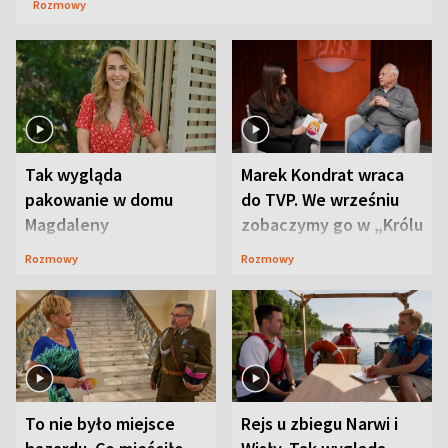
Rozmowy
Tak wygląda
Marek Kondrat wraca
pakowanie w domu
do TVP. We wrześniu
Magdaleny
zobaczymy go w „Królu
Waligórskiej-Lisieckiej.
Maciusiu I”
Rozmowy
Rozmowy
Mąż nie odpuszcza
To nie było miejsce
Rejs u zbiegu Narwi i