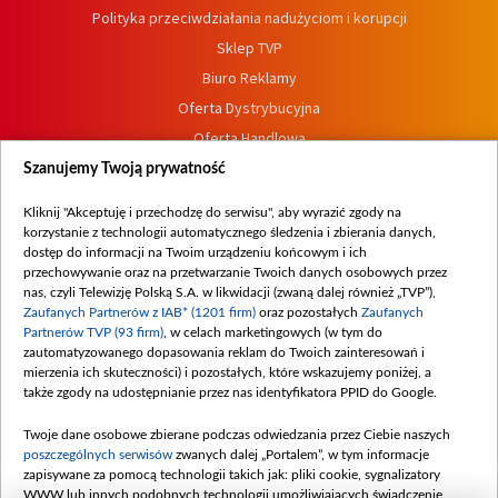
Polityka przeciwdziałania nadużyciom i korupcji
Sklep TVP
Biuro Reklamy
Oferta Dystrybucyjna
Oferta Handlowa
Dostępność
Szanujemy Twoją prywatność
Moje zgody
Kliknij "Akceptuję i przechodzę do serwisu", aby wyrazić zgody na
Procedura zgłoszeń wewnętrznych
korzystanie z technologii automatycznego śledzenia i zbierania danych,
dostęp do informacji na Twoim urządzeniu końcowym i ich
przechowywanie oraz na przetwarzanie Twoich danych osobowych przez
nas, czyli Telewizję Polską S.A. w likwidacji (zwaną dalej również „TVP”),
Zaufanych Partnerów z IAB* (1201 firm)
oraz pozostałych
Zaufanych
Partnerów TVP (93 firm)
, w celach marketingowych (w tym do
zautomatyzowanego dopasowania reklam do Twoich zainteresowań i
mierzenia ich skuteczności) i pozostałych, które wskazujemy poniżej, a
także zgody na udostępnianie przez nas identyfikatora PPID do Google.
Twoje dane osobowe zbierane podczas odwiedzania przez Ciebie naszych
poszczególnych serwisów
zwanych dalej „Portalem”, w tym informacje
zapisywane za pomocą technologii takich jak: pliki cookie, sygnalizatory
WWW lub innych podobnych technologii umożliwiających świadczenie