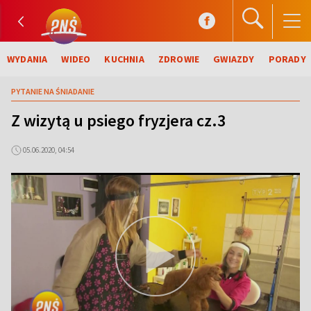
WYDANIA
WIDEO
KUCHNIA
ZDROWIE
GWIAZDY
PORADY
PYTANIE NA ŚNIADANIE
Z wizytą u psiego fryzjera cz.3
05.06.2020, 04:54