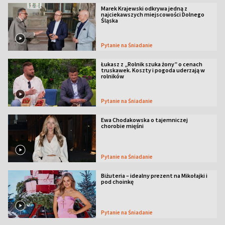
Marek Krajewski odkrywa jedną z
najciekawszych miejscowości Dolnego
Śląska
Pytanie na Śniadanie
Łukasz z „Rolnik szuka żony” o cenach
truskawek. Koszty i pogoda uderzają w
rolników
Pytanie na Śniadanie
Ewa Chodakowska o tajemniczej
chorobie mięśni
Pytanie na Śniadanie
Biżuteria – idealny prezent na Mikołajki i
pod choinkę
Pytanie na Śniadanie