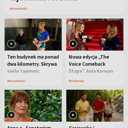
Aktualności
Ten budynek ma ponad
Nowa edycja „The
dwa kilometry. Skrywa
Voice Comeback
wiele tajemnic
Stage”. Ania Karwan
zapowiada
Aktualności
Rozmowy
niespodzianki
Anna z „Sanatorium
Gąsiewska i