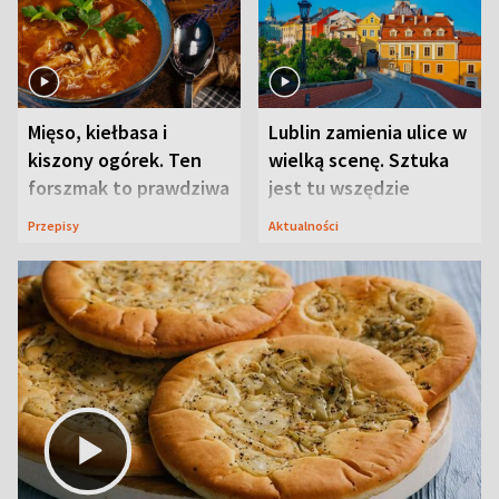
Mięso, kiełbasa i
Lublin zamienia ulice w
kiszony ogórek. Ten
wielką scenę. Sztuka
forszmak to prawdziwa
jest tu wszędzie
uczta
Przepisy
Aktualności