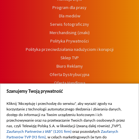
Program dla prasy
Dla mediów
Serwis fotograficzny
Merchandising (znaki)
Polityka Prywatności
Polityka przeciwdziałania nadużyciom i korupcji
Sklep TVP
Biuro Reklamy
Oferta Dystrybucyjna
Oferta Handlowa
Dostępność
Szanujemy Twoją prywatność
Moje zgody
Kliknij "Akceptuję i przechodzę do serwisu", aby wyrazić zgody na
Procedura zgłoszeń wewnętrznych
korzystanie z technologii automatycznego śledzenia i zbierania danych,
dostęp do informacji na Twoim urządzeniu końcowym i ich
przechowywanie oraz na przetwarzanie Twoich danych osobowych przez
nas, czyli Telewizję Polską S.A. w likwidacji (zwaną dalej również „TVP”),
Zaufanych Partnerów z IAB* (1201 firm)
oraz pozostałych
Zaufanych
Partnerów TVP (93 firm)
, w celach marketingowych (w tym do