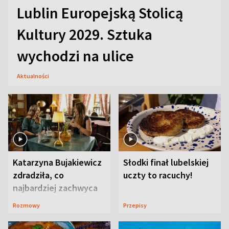
Lublin Europejską Stolicą
Kultury 2029. Sztuka
wychodzi na ulice
Aktualności
Katarzyna Bujakiewicz
Słodki finał lubelskiej
zdradziła, co
uczty to racuchy!
najbardziej zachwyca
ją w Lublinie
Rozmowy
Przepisy