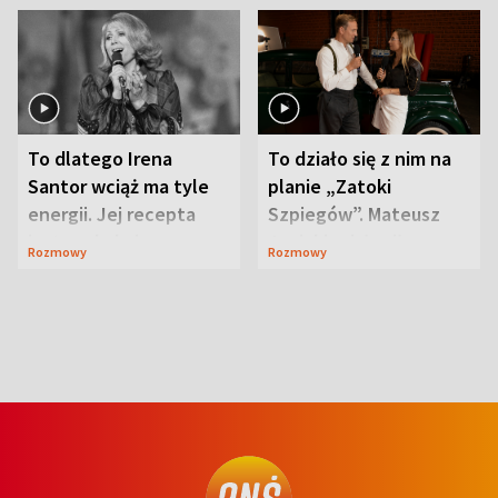
To dlatego Irena
To działo się z nim na
Santor wciąż ma tyle
planie „Zatoki
energii. Jej recepta
Szpiegów”. Mateusz
jest zaskakująco
Janicki odsłonił
Rozmowy
Rozmowy
prosta
aktorski sekret