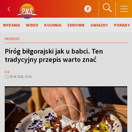
WYDANIA
WIDEO
KUCHNIA
ZDROWIE
GWIAZDY
PORADY
PRZEPISY
Piróg biłgorajski jak u babci. Ten
tradycyjny przepis warto znać
E.D.
08.08.2026, 10:26