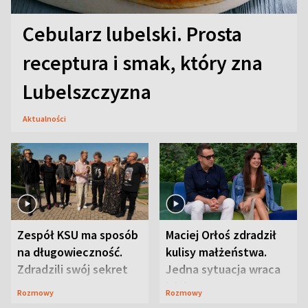
Cebularz lubelski. Prosta
receptura i smak, który zna
Lubelszczyzna
Aktualności
Zespół KSU ma sposób
Maciej Orłoś zdradził
na długowieczność.
kulisy małżeństwa.
Zdradzili swój sekret
Jedna sytuacja wraca
jak bumerang
Rozmowy
Rozmowy